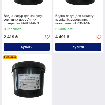
Водна лазур для захисту
Водна лазур для захисту
зовнішніх дерев'яних
зовнішніх дерев'яних
поверхонь FARBMANN
поверхонь FARBMANN
HOLZSCHUTZ Lazur AK-200
HOLZSCHUTZ Lazur AK-200
В наявності
В наявності
WB, 9 літрів
WB, 18 літрів
2 419
4 491
₴
₴
Купити
Купити
Новинка