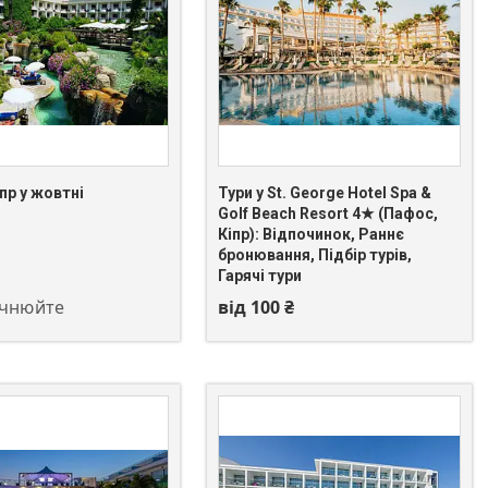
іпр у жовтні
Тури у St. George Hotel Spa &
Golf Beach Resort 4★ (Пафос,
Кіпр): Відпочинок, Раннє
 549-66-03
+380 (67) 549-66-03
бронювання, Підбір турів,
Гарячі тури
очнюйте
від 100 ₴