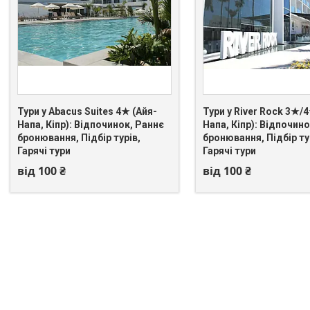
Тури у Abacus Suites 4★ (Айя-
Тури у River Rock 3★/
Напа, Кіпр): Відпочинок, Раннє
Напа, Кіпр): Відпочин
+380 (67) 549-66-03
+380 (67) 549-66-03
бронювання, Підбір турів,
бронювання, Підбір ту
Гарячі тури
Гарячі тури
від 100 ₴
від 100 ₴