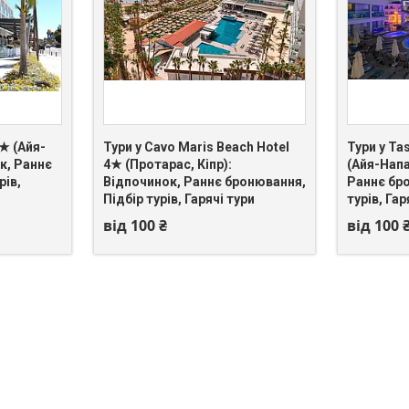
4★ (Айя-
Тури у Cavo Maris Beach Hotel
Тури у Ta
ок, Раннє
4★ (Протарас, Кіпр):
(Айя-Напа
+380 (67) 549-66-03
+380 (67)
рів,
Відпочинок, Раннє бронювання,
Раннє бр
Підбір турів, Гарячі тури
турів, Гар
від 100 ₴
від 100 