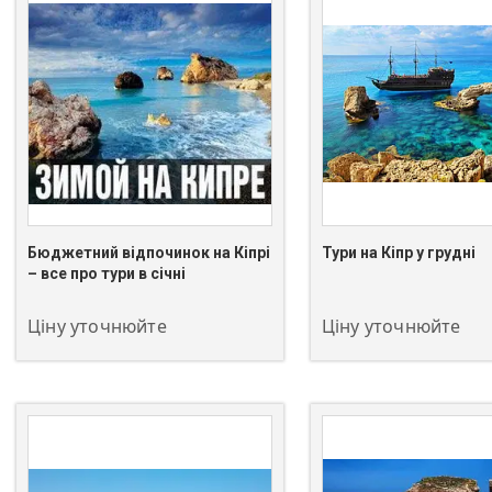
Бюджетний відпочинок на Кіпрі
Тури на Кіпр у грудні
+380 (67) 549-66-03
+380 (67) 549-66-03
– все про тури в січні
Ціну уточнюйте
Ціну уточнюйте