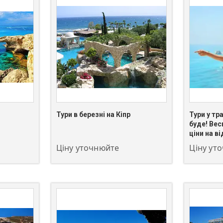
Тури в березні на Кіпр
Тури у тра
+380 (67) 549-66-03
+380 (67)
буде! Вес
ціни на в
Ціну уточнюйте
Ціну ут