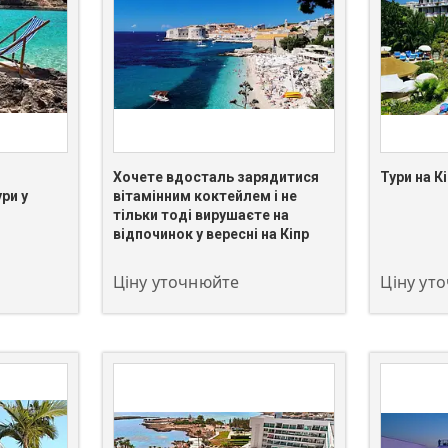
Хочете вдосталь зарядитися
Тури на К
ри у
вітамінним коктейлем і не
тільки тоді вирушаєте на
+380 (67) 549-66-03
+380 (67)
відпочинок у вересні на Кіпр
Ціну уточнюйте
Ціну ут