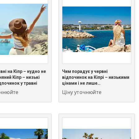
вні на Кіпр – нудно не
Чим порадує у червні
 549-66-03
+380 (67) 549-66-03
няний Кіпр – низькі
відпочинок на Кіпрі – низькими
ідпочинок у травні
цінами і не лише…
очнюйте
Ціну уточнюйте