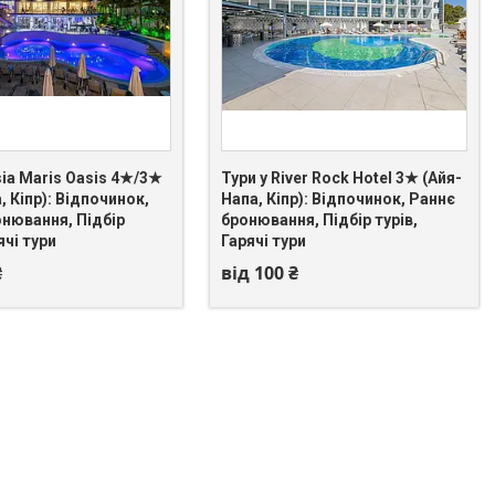
sia Maris Oasis 4★/3★
Тури у River Rock Hotel 3★ (Айя-
, Кіпр): Відпочинок,
Напа, Кіпр): Відпочинок, Раннє
 549-66-03
+380 (67) 549-66-03
онювання, Підбір
бронювання, Підбір турів,
ячі тури
Гарячі тури
₴
від 100 ₴