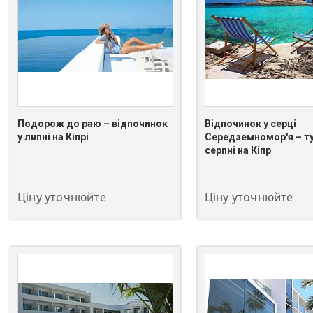
Подорож до раю – відпочинок
Відпочинок у серці
у липні на Кіпрі
Середземномор'я – ту
серпні на Кіпр
+380 (67) 549-66-03
+380 (67) 549-66-03
Ціну уточнюйте
Ціну уточнюйте