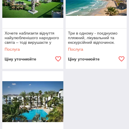
Хочете наблизити відчуття
Три в одному - поєднуємо
найулюбленішого народного
пляжний, лікувальний та
свята – тоді вирушаєте у
екскурсійний відпочинок.
вересні до Ізраїлю
Тури до Ізраїлю у жовтні
Послуга
Послуга
Ціну уточнюйте
Ціну уточнюйте