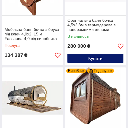
Оригінальна баня бочка
4,5х2,3м з термодерева з
Мобільна баня бочка з бруса
панорамними вікнами
під ключ 4,0х2, 15 м
виробництва Thermowood
В наявності
Fassauna-4,0 від виробника
Production
Thermowood Production
Послуга
280 000
₴
134 387
₴
Купити
Виробник
Подарунок