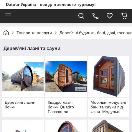
Datour Україна - все для зеленого туризму!
Товари та послуги
Дерев'яні будинки, бані, дачі, господ
Дерев’яні лазні та сауни
Дерев'яні лазні-
Квадро лазні
Мобільні модульні
бочки
бочки Quadro
бані та сауни під
Fasssauna
ключ. Модульні
будинки з банею