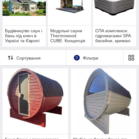
Будівництво саун і
Модульні сауни
СПА комплекси:
бань під ключ в
Thermowood
гідромасажні SPA
Україні та Європі
CUBE. Концепція
басейни, крижані
модульності Куб
ванни Chill Tubs,
сауни
Сортування
0
Фільтри