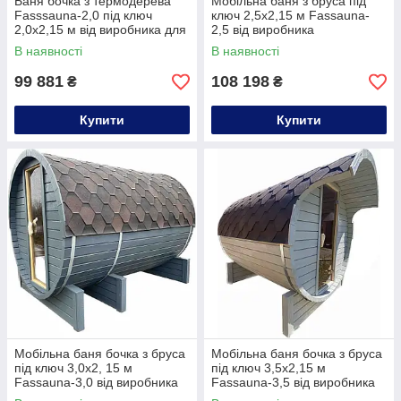
Баня бочка з термодерева
Мобільна баня з бруса під
Fasssauna-2,0 під ключ
ключ 2,5х2,15 м Fassauna-
2,0х2,15 м від виробника для
2,5 від виробника
еко-туризму, зеленого
Thermowood Production
В наявності
В наявності
туризму
99 881
108 198
₴
₴
Купити
Купити
Мобільна баня бочка з бруса
Мобільна баня бочка з бруса
під ключ 3,0х2, 15 м
під ключ 3,5х2,15 м
Fassauna-3,0 від виробника
Fassauna-3,5 від виробника
Thermowood Production
Thermowood Production