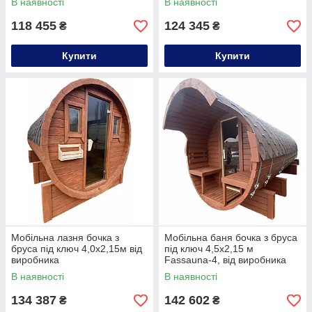
В наявності
В наявності
118 455
124 345
₴
₴
Купити
Купити
Мобільна лазня бочка з
Мобільна баня бочка з бруса
бруса під ключ 4,0х2,15м від
під ключ 4,5х2,15 м
виробника
Fassauna-4, від виробника
Thermowood Production
В наявності
В наявності
134 387
142 602
₴
₴