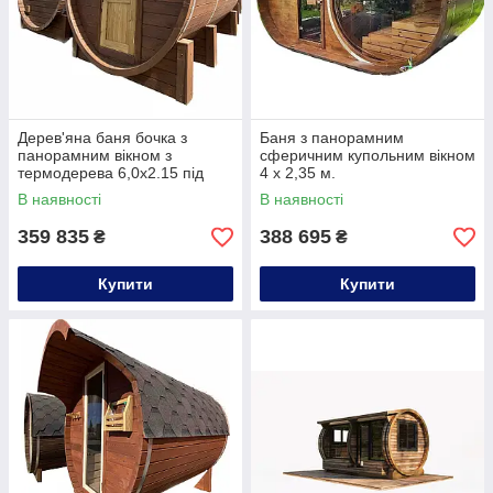
Дерев'яна баня бочка з
Баня з панорамним
панорамним вікном з
сферичним купольним вікном
термодерева 6,0х2.15 під
4 х 2,35 м.
ключ
В наявності
В наявності
359 835
388 695
₴
₴
Купити
Купити