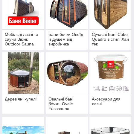
Мобільні лазні та
Бани бочки Овоїд
Сучасні Бані Cube
сауни Вікінг.
із душем від
Quadro в стилі Хай
Outdoor Sauna
виробника
тек
Viking
Thermowood
Production
Дерев'яні купелі
Овальні бані
Аксесуари для
бочки. Ovale
лазні
Fasssauna