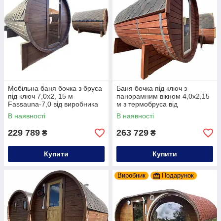
Мобільна баня бочка з бруса
Баня бочка під ключ з
під ключ 7,0х2, 15 м
панорамним вікном 4,0х2,15
Fassauna-7,0 від виробника
м з термобруса від
Thermowood Production
виробника в Україні
В наявності
В наявності
229 789
263 729
₴
₴
Купити
Купити
Виробник
Подарунок