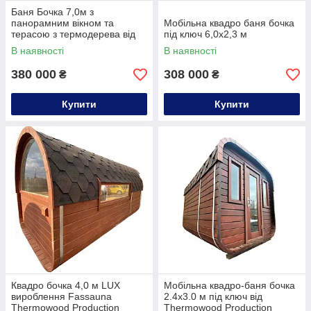
Баня Бочка 7,0м з
панорамним вікном та
Мобільна квадро баня бочка
терасою з термодерева від
під ключ 6,0х2,3 м
виробника Thermowood
В наявності
В наявності
Production
380 000
308 000
₴
₴
Купити
Купити
Квадро бочка 4,0 м LUX
Мобільна квадро-баня бочка
вироблення Fassauna
2.4x3.0 м під ключ від
Thermowood Production
Thermowood Production