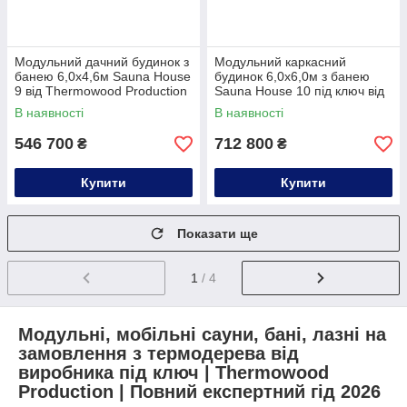
Модульний дачний будинок з
Модульний каркасний
банею 6,0х4,6м Sauna House
будинок 6,0х6,0м з банею
9 від Thermowood Production
Sauna House 10 під ключ від
Thermowood Production
В наявності
В наявності
546 700
712 800
₴
₴
Купити
Купити
Показати ще
1
/ 4
Модульн
і, мобільні саун
и, бан
і, лазн
і на
замовлення з термодерева від
виробника під ключ | Thermowood
Production | Повний експертний гід 2026