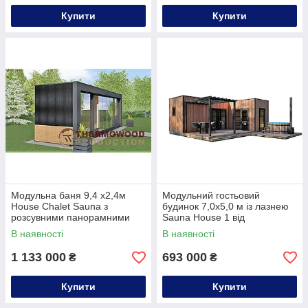
Купити
Купити
Модульна баня 9,4 х2,4м
Модульний гостьовий
House Chalet Sauna з
будинок 7,0х5,0 м із лазнею
розсувними панорамними
Sauna House 1 від
вікнами
Thermowood Production
В наявності
В наявності
1 133 000
693 000
₴
₴
Купити
Купити