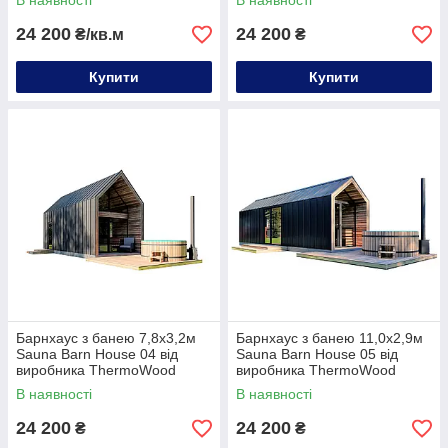
В наявності
В наявності
24 200
24 200
₴/кв.м
₴
Купити
Купити
Барнхаус з банею 7,8х3,2м
Барнхаус з банею 11,0х2,9м
Sauna Barn House 04 від
Sauna Barn House 05 від
виробника ThermoWood
виробника ThermoWood
Production
Production
В наявності
В наявності
24 200
24 200
₴
₴