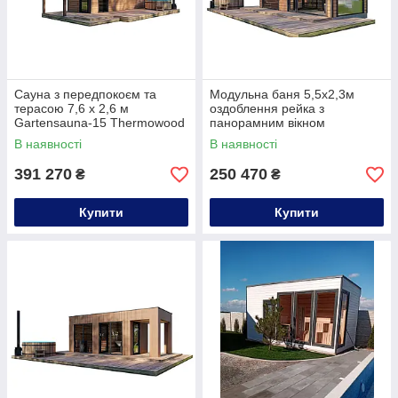
Сауна з передпокоєм та
Модульна баня 5,5х2,3м
терасою 7,6 x 2,6 м
оздоблення рейка з
Gartensauna-15 Thermowood
панорамним вікном
Production під ключ від
Gartensauna-22 від
В наявності
В наявності
виробника
Thermowood Production під
ключ
391 270
250 470
₴
₴
Купити
Купити