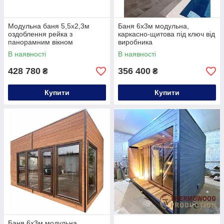
Модульна баня 5,5х2,3м
Баня 6х3м модульна,
оздоблення рейка з
каркасно-щитова під ключ від
панорамним вікном
виробника
Gartensauna-22 від
В наявності
В наявності
Thermowood Production під
ключ
428 780
356 400
₴
₴
Купити
Купити
Баня 6х3м модульна,