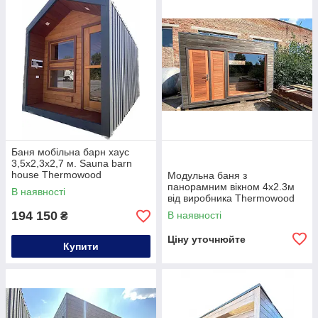
Баня мобільна барн хаус
3,5х2,3х2,7 м. Sauna barn
house Thermowood
Модульна баня з
Production Ukraine
панорамним вікном 4х2.3м
В наявності
від виробника Thermowood
Production
194 150
В наявності
₴
Ціну уточнюйте
Купити