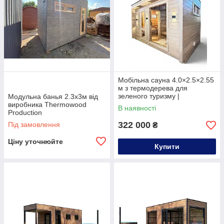
Мобільна сауна 4.0×2.5×2.55
м з термодерева для
зеленого туризму |
Модульна банья 2.3х3м від
Thermowood Production
виробника Thermowood
В наявності
Production
322 000
Під замовлення
₴
Ціну уточнюйте
Купити