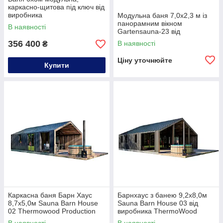
каркасно-щитова під ключ від
виробника
Модульна баня 7,0х2,3 м із
панорамним вікном
В наявності
Gartensauna-23 від
Thermowood Production під
356 400
В наявності
₴
ключ від виробника
Ціну уточнюйте
Купити
Каркасна баня Барн Хаус
Барнхаус з банею 9,2х8,0м
8,7х5,0м Sauna Barn House
Sauna Barn House 03 від
02 Thermowood Production
виробника ThermoWood
Production