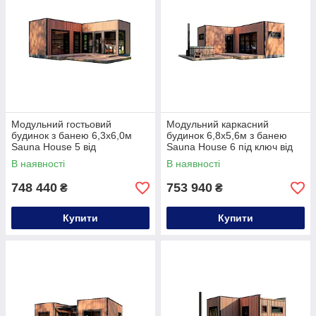
Модульний гостьовий
Модульний каркасний
будинок з банею 6,3х6,0м
будинок 6,8х5,6м з банею
Sauna House 5 від
Sauna House 6 під ключ від
Thermowood Production
Thermowood Production
В наявності
В наявності
748 440
753 940
₴
₴
Купити
Купити