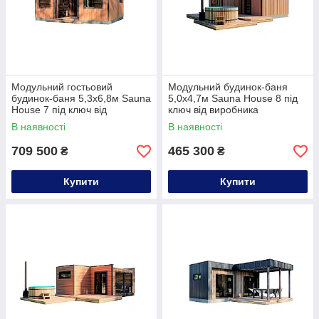
Модульний гостьовий
Модульний будинок-баня
будинок-баня 5,3х6,8м Sauna
5,0х4,7м Sauna House 8 під
House 7 під ключ від
ключ від виробника
Thermowood Production
Thermowood Production
В наявності
В наявності
709 500
465 300
₴
₴
Купити
Купити