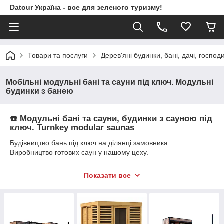
Datour Україна - все для зеленого туризму!
Товари та послуги
Дерев'яні будинки, бані, дачі, господ
Мобільні модульні бані та сауни під ключ. Модульні
будинки з банею
☎️ Модульні бані та сауни, будинки з сауною під
ключ. Turnkey modular saunas
Будівництво бань під ключ на ділянці замовника.
Виробництво готових саун у нашому цеху.
Будівництво всесезонних модульних будинків із банею або
сауною під ключ на об'єкті Замовника або готових модульних
Показати все
будинків у нашому цеху із вбудованою банею.
Доставка модульних саун та бань по Україні та Європі нашим
транспортом. Експорт модульних саун та бань: митні
послуги, оформлення всіх сертифікатів: сертифікат Євро 1