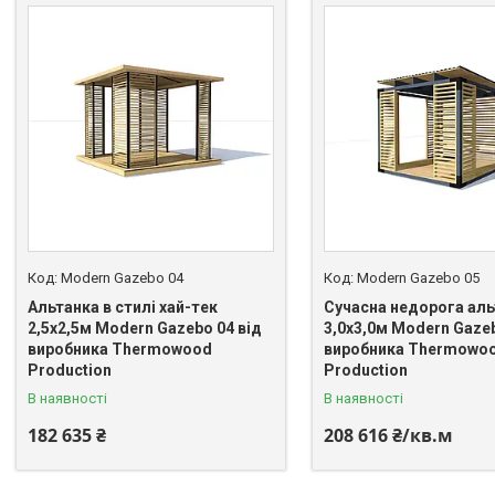
Modern Gazebo 04
Modern Gazebo 05
Альтанка в стилі хай-тек
Сучасна недорога аль
2,5х2,5м Modern Gazebo 04 від
3,0х3,0м Modern Gazeb
виробника Thermowood
виробника Thermowo
Production
Production
В наявності
В наявності
182 635 ₴
208 616 ₴/кв.м