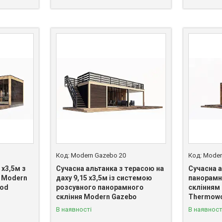
Modern Gazebo 20
Moder
 х3,5м з
Сучасна альтанка з терасою на
Сучасна а
 Modern
даху 9,15 х3,5м із системою
панорамн
ood
розсувного панорамного
склінням
скління Modern Gazebo
Thermowo
В наявності
В наявност