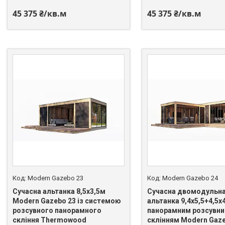
45 375 ₴/кв.м
45 375 ₴/кв.м
Modern Gazebo 23
Modern Gazebo 24
Сучасна альтанка 8,5х3,5м
Сучасна двомодульн
Modern Gazebo 23 із системою
альтанка 9,4х5,5+4,5х
розсувного панорамного
панорамним розсувн
скління Thermowood
склінням Modern Gaze