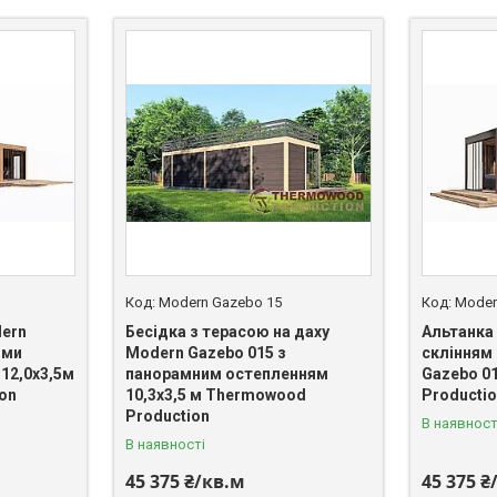
Modern Gazebo 15
Moder
dern
Бесідка з терасою на даху
Альтанка
ими
Modern Gazebo 015 з
склінням 
12,0х3,5м
панорамним остепленням
Gazebo 0
on
10,3х3,5 м Thermowood
Producti
Production
В наявност
В наявності
45 375 ₴/кв.м
45 375 ₴