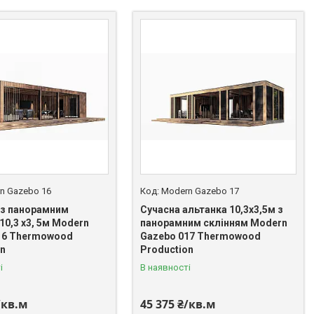
n Gazebo 16
Modern Gazebo 17
 з панорамним
Сучасна альтанка 10,3х3,5м з
10,3 х3, 5м Modern
панорамним склінням Modern
16 Thermowood
Gazebo 017 Thermowood
on
Production
і
В наявності
/кв.м
45 375 ₴/кв.м