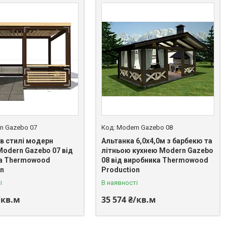
n Gazebo 07
Modern Gazebo 08
 в стилі модерн
Альтанка 6,0х4,0м з барбекю та
Modern Gazebo 07 від
літньою кухнею Modern Gazebo
а Thermowood
08 від виробника Thermowood
on
Production
і
В наявності
/кв.м
35 574 ₴/кв.м