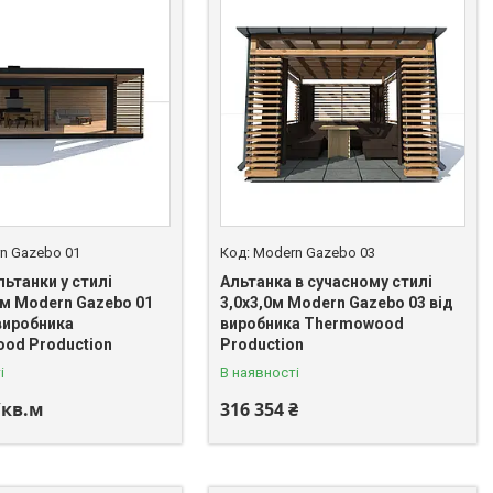
n Gazebo 01
Modern Gazebo 03
льтанки у стилі
Альтанка в сучасному стилі
зм Modern Gazebo 01
3,0х3,0м Modern Gazebo 03 від
виробника
виробника Thermowood
od Production
Production
і
В наявності
/кв.м
316 354 ₴