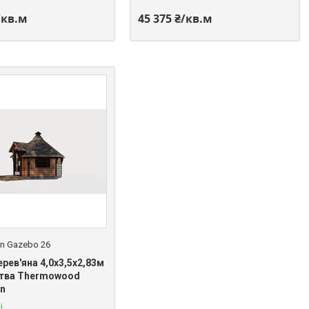
/кв.м
45 375 ₴/кв.м
n Gazebo 26
рев'яна 4,0х3,5х2,83м
тва Thermowood
on
і