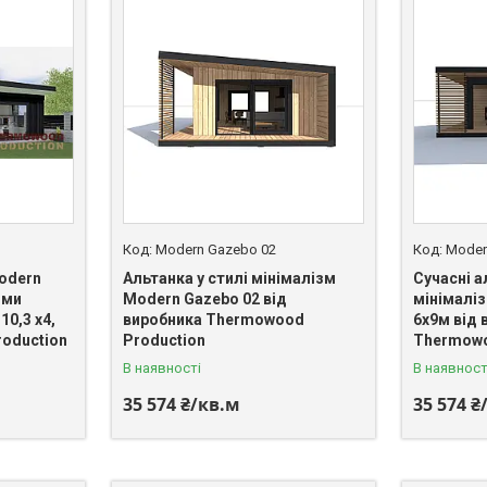
Modern Gazebo 02
Moder
odern
Альтанка у стилі мінімалізм
Сучасні а
ими
Modern Gazebo 02 від
мінімалі
0,3 х4,
виробника Thermowood
6х9м від 
oduction
Production
Thermowo
В наявності
В наявност
35 574 ₴/кв.м
35 574 ₴