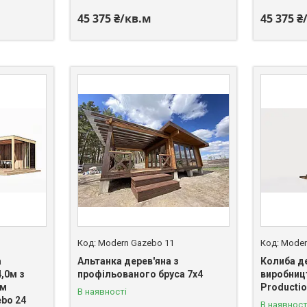
45 375 ₴/кв.м
45 375 ₴
Modern Gazebo 11
Moder
а
Альтанка дерев'яна з
Колиба де
4,0м з
профільованого бруса 7х4
виробниц
им
Producti
В наявності
bo 24
В наявност