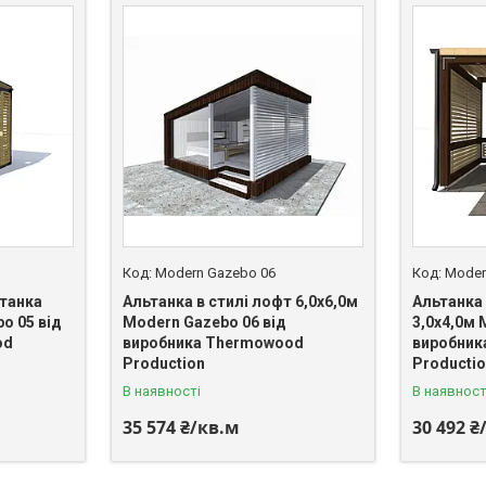
Modern Gazebo 06
Moder
танка
Альтанка в стилі лофт 6,0х6,0м
Альтанка
o 05 від
Modern Gazebo 06 від
3,0х4,0м 
od
виробника Thermowood
виробник
Production
Producti
В наявності
В наявност
35 574 ₴/кв.м
30 492 ₴