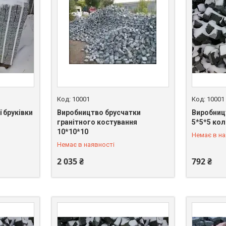
10001
10001
 бруківки
Виробництво брусчатки
Виробницт
гранітного костування
5*5*5 кол
+380 (67) 549-66-03
+380 (67)
10*10*10
Немає в на
Немає в наявності
2 035 ₴
792 ₴