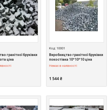
10001
во гранітної бруківки
Виробництво гранітної бруківки
ота ціна
покостівка 10*10*10 ціна
 549-66-03
+380 (67) 549-66-03
явності
Немає в наявності
1 544 ₴