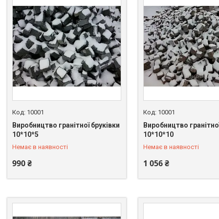
10001
10001
Виробництво гранітної бруківки
Виробництво гранітної
+380 (67) 549-66-03
+380 (67) 549-66-03
10*10*5
10*10*10
Немає в наявності
Немає в наявності
990 ₴
1 056 ₴