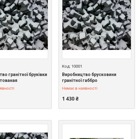
10001
во гранітної бруківки
Виробництво брусковини
 549-66-03
+380 (67) 549-66-03
лтованая
гранітної габбро
явності
Немає в наявності
1 430 ₴