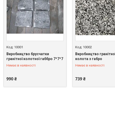
10001
10002
Виробництво брусчатки
Виробництво гранітної
гранітної колотної габбро 7*7*7
колота з габро
+380 (67) 549-66-03
+380 (67) 549-66-03
Немає в наявності
Немає в наявності
990 ₴
739 ₴