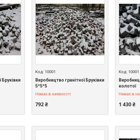
10001
10001
 Бруківки
Виробництво гранітної Бруківки
Виробницт
+380 (67) 549-66-03
+380 (67)
5*5*5
колотої
Немає в наявності
Немає в на
792 ₴
1 430 ₴