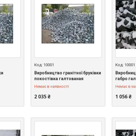
10001
10001
ки
Виробництво гранітної бруківки
Виробницт
+380 (67) 549-66-03
+380 (67)
покостівка галтованая
габро га
Немає в наявності
Немає в на
2 035 ₴
1 056 ₴