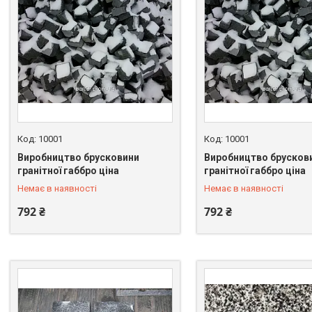
10001
10001
Виробництво брусковини
Виробництво брусков
+380 (67) 549-66-03
+380 (67) 549-66-03
гранітної габбро ціна
гранітної габбро ціна
Немає в наявності
Немає в наявності
792 ₴
792 ₴