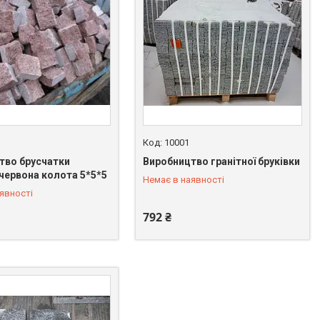
10001
тво брусчатки
Виробництво гранітної бруківки
 549-66-03
+380 (67) 549-66-03
 червона колота 5*5*5
Немає в наявності
явності
792 ₴