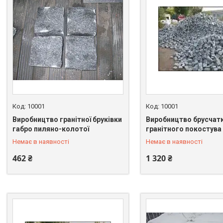
10001
10001
Виробництво гранітної бруківки
Виробництво брусчат
+380 (67) 549-66-03
+380 (67) 549-66-03
габро пиляно-колотої
гранітного покостува
Немає в наявності
Немає в наявності
462 ₴
1 320 ₴