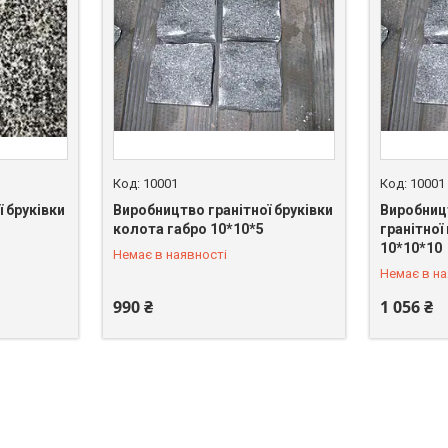
10001
10001
 бруківки
Виробництво гранітної бруківки
Виробниц
колота габро 10*10*5
гранітної
+380 (67) 549-66-03
+380 (67)
10*10*10
Немає в наявності
Немає в на
990 ₴
1 056 ₴