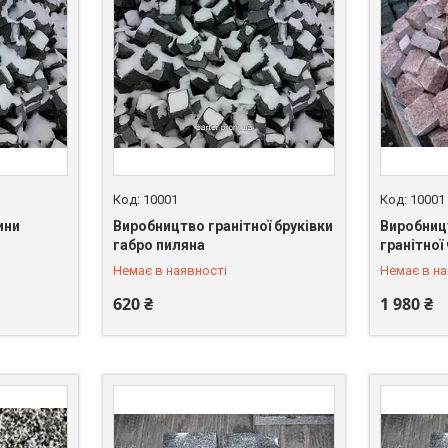
10001
10001
ини
Виробництво гранітної бруківки
Виробниц
+380 (67) 549-66-03
+380 (67)
габро пиляна
гранітної
Немає в наявності
Немає в на
620 ₴
1 980 ₴