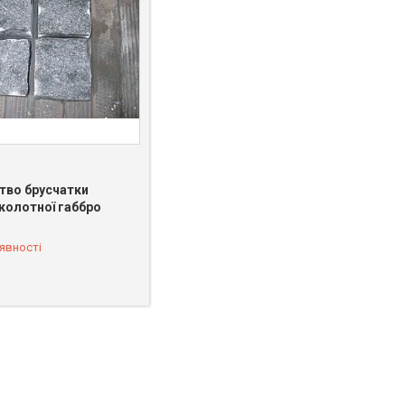
тво брусчатки
 колотної габбро
 549-66-03
явності