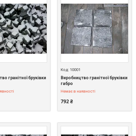
10001
во гранітної бруківки
Виробництво гранітної бруківки
 549-66-03
+380 (67) 549-66-03
габро
явності
Немає в наявності
792 ₴