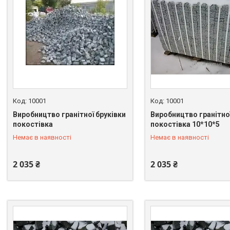
10001
10001
Виробництво гранітної бруківки
Виробництво гранітної
покостівка
покостівка 10*10*5
+380 (67) 549-66-03
+380 (67) 549-66-03
Немає в наявності
Немає в наявності
2 035 ₴
2 035 ₴