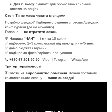
Для бізнесу
: “магніт” для бронювань і сильний
апселл на опціях
Стоп. Ти не маєш чекати місяцями.
Потрібно швидко? Підберемо рішення з готових/швидких
конфігурацій (де це можливо).
Головне —
не втратити сезон.
💬 Напиши
“ЧАН”
— і ми за 10 хвилин:
✅ підберемо 2–3 комплектації під твою ділянку/бізнес
✅ дамо бюджет і терміни
✅ надішлемо фото/варіанти планування
📞
+380 67 201 50 50
| Viber | Telegram | WhatsApp
Тригер терміновості
⏳
Слоти на виробництво обмежені.
Хочеш поставити
комплекс цього сезону —
пиши сьогодні
.