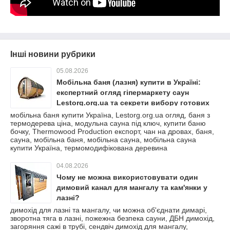
Інші новини рубрики
05.08.2026
Мобільна баня (лазня) купити в Україні:
експертний огляд гіпермаркету саун
Lestorg.org.ua та секрети вибору готових
рішень для екотуризму
мобільна баня купити Україна, Lestorg.org.ua огляд, баня з
термодерева ціна, модульна сауна під ключ, купити баню
бочку, Thermowood Production експорт, чан на дровах, баня,
сауна, мобільна баня, мобільна сауна, мобільна сауна
купити Україна, термомодифікована деревина
04.08.2026
Чому не можна використовувати один
димовий канал для мангалу та кам'янки у
лазні?
димохід для лазні та мангалу, чи можна об'єднати димарі,
зворотна тяга в лазні, пожежна безпека сауни, ДБН димохід,
загоряння сажі в трубі, сендвіч димохід для мангалу,