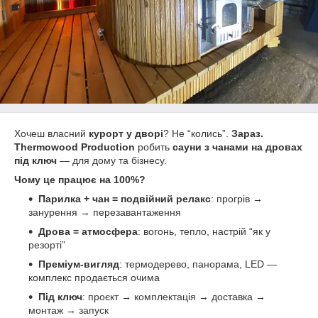
Хочеш власний
курорт у дворі
? Не “колись”.
Зараз.
Thermowood Production
робить
сауни з чанами на дровах
під ключ
— для дому та бізнесу.
Чому це працює на 100%?
Парилка + чан = подвійний релакс
: прогрів →
занурення → перезавантаження
Дрова = атмосфера
: вогонь, тепло, настрій “як у
резорті”
Преміум-вигляд
: термодерево, панорама, LED —
комплекс продається очима
Під ключ
: проєкт → комплектація → доставка →
монтаж → запуск