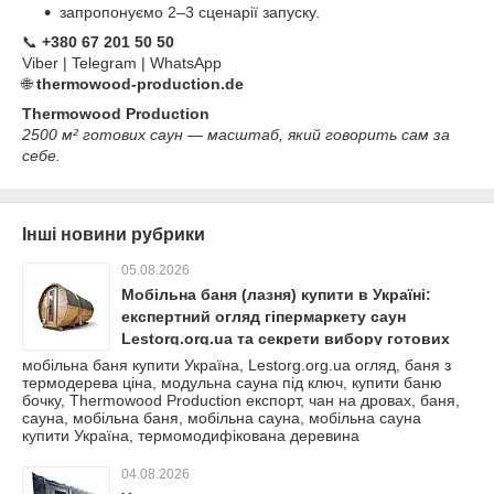
запропонуємо 2–3 сценарії запуску.
📞
+380 67 201 50 50
Viber | Telegram | WhatsApp
🌐
thermowood-production.de
Thermowood Production
2500 м² готових саун — масштаб, який говорить сам за
себе.
Інші новини рубрики
05.08.2026
Мобільна баня (лазня) купити в Україні:
експертний огляд гіпермаркету саун
Lestorg.org.ua та секрети вибору готових
рішень для екотуризму
мобільна баня купити Україна, Lestorg.org.ua огляд, баня з
термодерева ціна, модульна сауна під ключ, купити баню
бочку, Thermowood Production експорт, чан на дровах, баня,
сауна, мобільна баня, мобільна сауна, мобільна сауна
купити Україна, термомодифікована деревина
04.08.2026