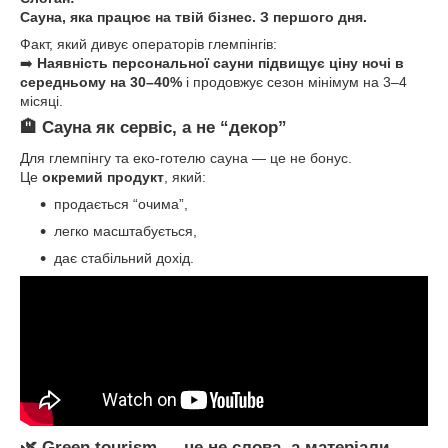
Сауна, яка працює на твій бізнес. З першого дня.
Факт, який дивує операторів глемпінгів:
➡️
Наявність персональної сауни підвищує ціну ночі в
середньому на 30–40%
і продовжує сезон мінімум на 3–4
місяці.
🏨 Сауна як сервіс, а не “декор”
Для глемпінгу та еко-готелю сауна — це не бонус.
Це
окремий продукт
, який:
продається “очима”,
легко масштабується,
дає стабільний дохід.
🌿 Green tourism — це не слова, а матеріали