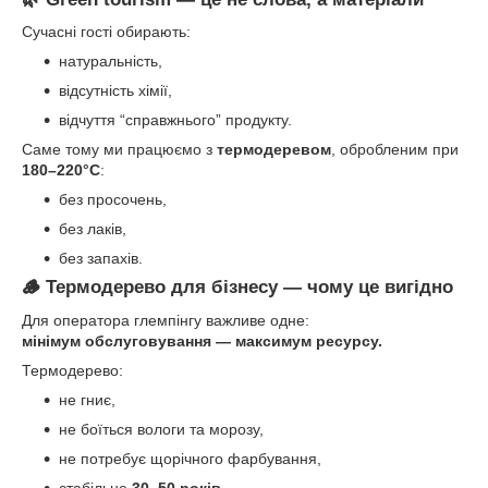
Сучасні гості обирають:
натуральність,
відсутність хімії,
відчуття “справжнього” продукту.
Саме тому ми працюємо з
термодеревом
, обробленим при
180–220°C
:
без просочень,
без лаків,
без запахів.
🪵 Термодерево для бізнесу — чому це вигідно
Для оператора глемпінгу важливе одне:
мінімум обслуговування — максимум ресурсу.
Термодерево:
не гниє,
не боїться вологи та морозу,
не потребує щорічного фарбування,