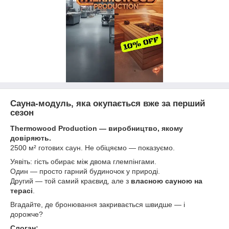
Сауна-модуль, яка окупається вже за перший
сезон
Thermowood Production — виробництво, якому
довіряють.
2500 м² готових саун. Не обіцяємо — показуємо.
Уявіть: гість обирає між двома глемпінгами.
Один — просто гарний будиночок у природі.
Другий — той самий краєвид, але з
власною сауною на
терасі
.
Вгадайте, де бронювання закривається швидше — і
дорожче?
Слоган: