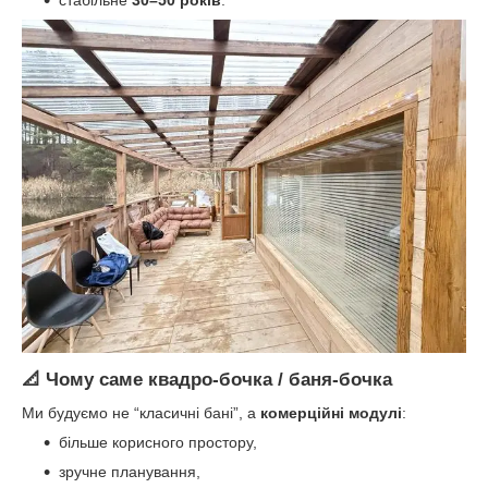
стабільне
30–50 років
.
📐 Чому саме квадро-бочка / баня-бочка
Ми будуємо не “класичні бані”, а
комерційні модулі
:
більше корисного простору,
зручне планування,