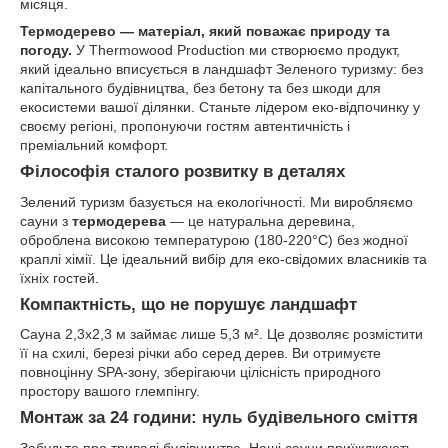
місяця.
Термодерево — матеріал, який поважає природу та
погоду.
У Thermowood Production ми створюємо продукт,
який ідеально вписується в ландшафт Зеленого туризму: без
капітального будівництва, без бетону та без шкоди для
екосистеми вашої ділянки. Станьте лідером еко-відпочинку у
своєму регіоні, пропонуючи гостям автентичність і
преміальний комфорт.
Філософія сталого розвитку в деталях
Зелений туризм базується на екологічності. Ми виробляємо
сауни з
термодерева
— це натуральна деревина,
оброблена високою температурою (180-220°C) без жодної
краплі хімії. Це ідеальний вибір для еко-свідомих власників та
їхніх гостей.
Компактність, що не порушує ландшафт
Сауна 2,3х2,3 м займає лише 5,3 м². Це дозволяє розмістити
її на схилі, березі річки або серед дерев. Ви отримуєте
повноцінну SPA-зону, зберігаючи цілісність природного
простору вашого глемпінгу.
Монтаж за 24 години: нуль будівельного сміття