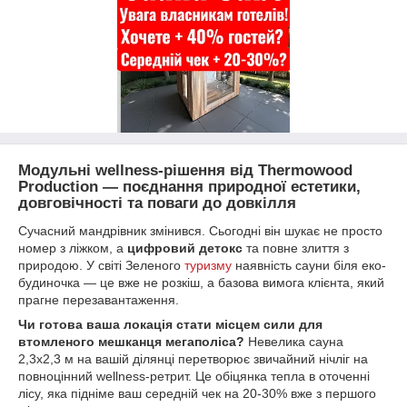
Модульні wellness-рішення від Thermowood
Production — поєднання природної естетики,
довговічності та поваги до довкілля
Сучасний мандрівник змінився. Сьогодні він шукає не просто
номер з ліжком, а
цифровий детокс
та повне злиття з
природою. У світі Зеленого
туризму
наявність сауни біля еко-
будиночка — це вже не розкіш, а базова вимога клієнта, який
прагне перезавантаження.
Чи готова ваша локація стати місцем сили для
втомленого мешканця мегаполіса?
Невелика сауна
2,3х2,3 м на вашій ділянці перетворює звичайний нічліг на
повноцінний wellness-ретрит. Це обіцянка тепла в оточенні
лісу, яка підніме ваш середній чек на 20-30% вже з першого