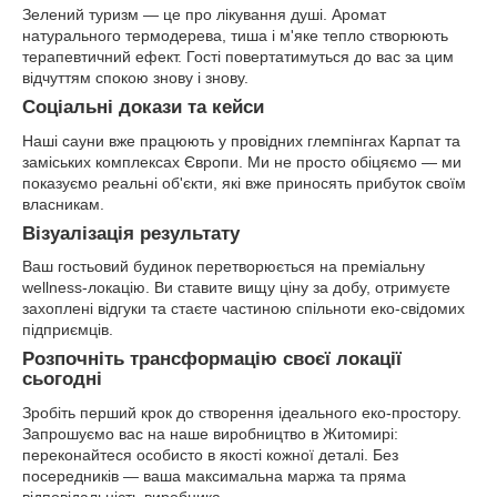
Зелений туризм — це про лікування душі. Аромат
натурального термодерева, тиша і м'яке тепло створюють
терапевтичний ефект. Гості повертатимуться до вас за цим
відчуттям спокою знову і знову.
Соціальні докази та кейси
Наші сауни вже працюють у провідних глемпінгах Карпат та
заміських комплексах Європи. Ми не просто обіцяємо — ми
показуємо реальні об'єкти, які вже приносять прибуток своїм
власникам.
Візуалізація результату
Ваш гостьовий будинок перетворюється на преміальну
wellness-локацію. Ви ставите вищу ціну за добу, отримуєте
захоплені відгуки та стаєте частиною спільноти еко-свідомих
підприємців.
Розпочніть трансформацію своєї локації
сьогодні
Зробіть перший крок до створення ідеального еко-простору.
Запрошуємо вас на наше виробництво в Житомирі:
переконайтеся особисто в якості кожної деталі. Без
посередників — ваша максимальна маржа та пряма