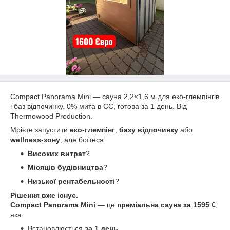
Compact Panorama Mini — сауна 2,2×1,6 м для еко-глемпінгів
і баз відпочинку. 0% мита в ЄС, готова за 1 день. Від
Thermowood Production.
Мрієте запустити
еко-глемпінг
,
базу відпочинку
або
wellness
-зону
, але боїтеся:
Високих витрат
?
Місяців будівництва
?
Низької рентабельності
?
Рішення вже існує.
Compact Panorama Mini
— це
преміальна сауна за 1595 €
,
яка:
Встановлюється
за 1 день