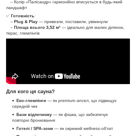
– Колір «Палісандр» гармонійно вписується в будь-який
ландшафт
✅
Готовність
:
–
Plug & Play
— привезли, поставили, увімкнули
–
Площа всього 3,52 м²
— ідеально для малих ділянок,
терас, глемпінгів
Для кого ця сауна?
Еко-глемпінги
— як premium-апсел, що підвищує
середній чек
Бази відпочинку
— як фішка, що забезпечує
повторні бронювання
Готелі / SPA-зони
— як окремий wellness-об’єкт