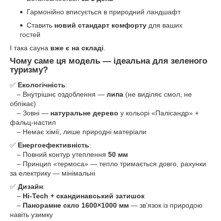
Гармонійно вписується в природний ландшафт
Ставить
новий стандарт комфорту
для ваших
гостей
І така сауна
вже є на складі
.
Чому саме ця модель — ідеальна для зеленого
туризму?
✅
Екологічність
:
– Внутрішнє оздоблення —
липа
(не виділяє смол, не
обпікає)
– Зовні —
натуральне дерево
у кольорі «Палісандр» +
фальц-настил
– Немає хімії, лише природні матеріали
✅
Енергоефективність
:
– Повний контур утеплення
50 мм
– Принцип «термоса» — тепло тримається довго, рахунки
за електрику — мінімальні
✅
Дизайн
:
–
Hi-Tech + скандинавський затишок
–
Панорамне скло 1600×1000 мм
— зв’язок із природою
навіть узимку