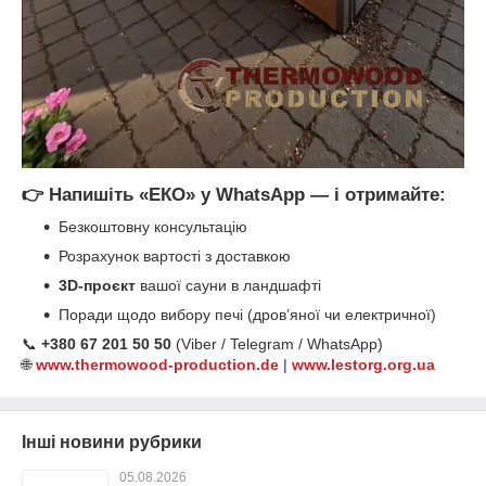
👉 Напишіть «ЕКО» у WhatsApp — і отримайте:
Безкоштовну консультацію
Розрахунок вартості з доставкою
3D-проєкт
вашої сауни в ландшафті
Поради щодо вибору печі (дров’яної чи електричної)
📞
+380 67 201 50 50
(Viber / Telegram / WhatsApp)
🌐
www.thermowood-production.de
|
www.lestorg.org.ua
Інші новини рубрики
05.08.2026