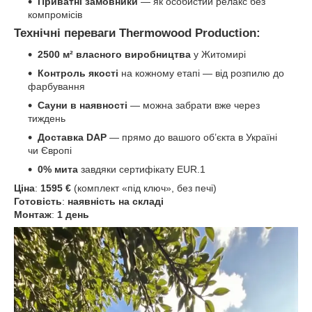
Приватні замовники
— як особистий релакс без
компромісів
Технічні переваги Thermowood Production:
2500 м² власного виробництва
у Житомирі
Контроль якості
на кожному етапі — від розпилю до
фарбування
Сауни в наявності
— можна забрати вже через
тиждень
Доставка DAP
— прямо до вашого об’єкта в Україні
чи Європі
0% мита
завдяки сертифікату EUR.1
Ціна
:
1595 €
(комплект «під ключ», без печі)
Готовість
:
наявність на складі
Монтаж
:
1 день