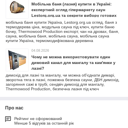
Мобільна баня (лазня) купити в Україні:
експертний огляд гіпермаркету саун
Lestorg.org.ua та секрети вибору готових
рішень для екотуризму
мобільна баня купити Україна, Lestorg.org.ua огляд, баня з
термодерева ціна, модульна сауна під ключ, купити баню
бочку, Thermowood Production експорт, чан на дровах, баня,
сауна, мобільна баня, мобільна сауна, мобільна сауна
купити Україна, термомодифікована деревина
04.08.2026
Чому не можна використовувати один
димовий канал для мангалу та кам'янки у
лазні?
димохід для лазні та мангалу, чи можна об'єднати димарі,
зворотна тяга в лазні, пожежна безпека сауни, ДБН димохід,
загоряння сажі в трубі, сендвіч димохід для мангалу,
Thermowood Production, безпечна лазня під ключ
Про нас
Рейтинг не сформований
Менше 5 відгуків за останній рік