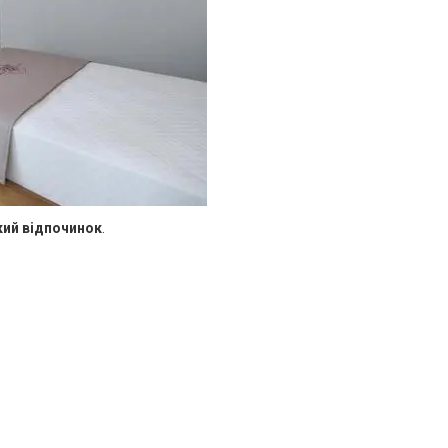
кий відпочинок
.