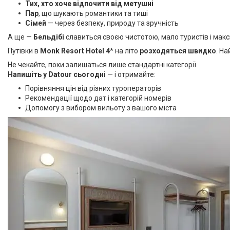
Тих, хто хоче відпочити від метушні
Пар
, що шукають романтики та тиші
Сімей
— через безпеку, природу та зручність
А ще —
Бельдібі
славиться своєю чистотою, мало туристів і мак
Путівки в
Monk Resort Hotel 4
* на літо
розходяться швидко
. Н
Не чекайте, поки залишаться лише стандартні категорії.
Напишіть у Datour сьогодні
— і отримайте:
Порівняння цін від різних туроператорів
Рекомендації щодо дат і категорій номерів
Допомогу з вибором вильоту з вашого міста