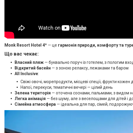
Monk Resort Hotel 4
* — це
гармонія природи, комфорту та тур
Що вас чекає:
Власний пляж
— буквально поруч із готелем, з пологим вхо
Відкритий басейн
— з зоною релаксу, лежаками та баром
All Inclusive
:
Свіжі овочі, морепродукти, місцеві спеції, фрукти кожен 
Напої, перекуси, тематичні вечері — цілий день
Зелена територія
— оточена соснами, пальмами, з видом н
Легка анімація
— без шуму, але з веселощами для дітей і д
Сімейна атмосфера
— ідеальна для пар, сімей, подорожую