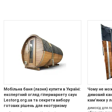
Мобільна баня (лазня) купити в Україні:
Чому не мо
експертний огляд гіпермаркету саун
димовий кан
Lestorg.org.ua та секрети вибору
кам'янки у л
готових рішень для екотуризму
димохід для ла