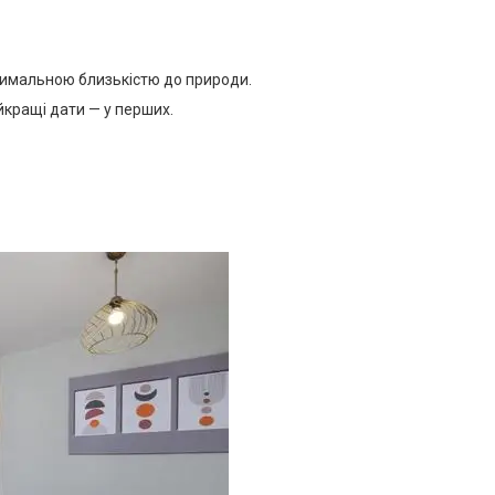
симальною близькістю до природи.
айкращі дати — у перших.