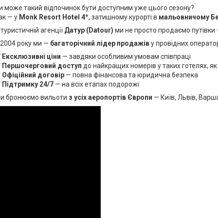
и може такий відпочинок бути доступним уже цього сезону?
ак — у
Monk Resort Hotel 4
*, затишному курорті в
мальовничому Бе
 туристичній агенції
Датур (Datour)
ми не просто продаємо путівки
 2004 року ми —
багаторічний лідер продажів
у провідних операто
✅
Ексклюзивні ціни
— завдяки особливим умовам співпраці
✅
Першочерговий доступ
до найкращих номерів у таких готелях, як
✅
Офіційний договір
— повна фінансова та юридична безпека
✅
Підтримку 24/7
— на всіх етапах подорожі
и бронюємо вильоти
з усіх аеропортів Європи
— Київ, Львів, Варш