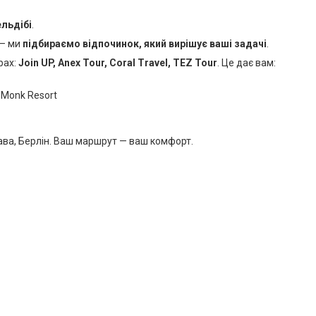
льдібі
.
 — ми
підбираємо відпочинок, який вирішує ваші задачі
.
рах:
Join UP, Anex Tour, Coral Travel, TEZ Tour
. Це дає вам:
 Monk Resort
ава, Берлін. Ваш маршрут — ваш комфорт.