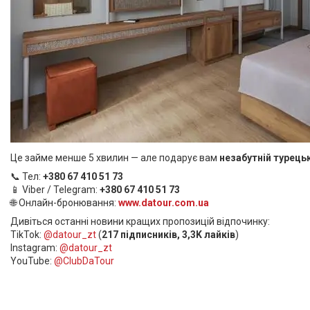
Це займе менше 5 хвилин — але подарує вам
незабутній турець
📞 Тел:
+380 67 410 51 73
📱 Viber / Telegram:
+380 67 410 51 73
🌐 Онлайн-бронювання:
www.datour.com.ua
Дивіться останні новини кращих пропозицій відпочинку:
TikTok:
@datour_zt
(
217 підписників, 3,3K лайків
)
Instagram:
@datour_zt
YouTube:
@ClubDaTour