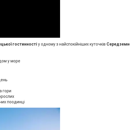
ецької гостинності
у одному з найспокійніших куточків
Середземн
дом у море
день
а гори
орослих
чих поодинці