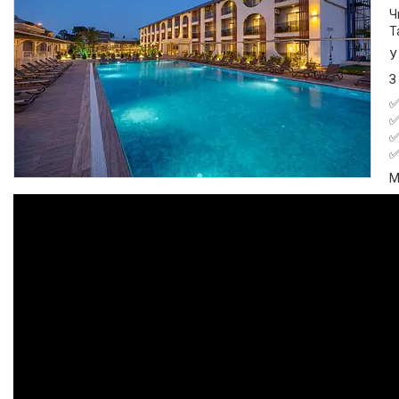
Ч
Т
У
З
М