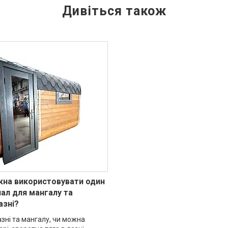
жна використовувати один
ал для мангалу та
азні?
зні та мангалу, чи можна