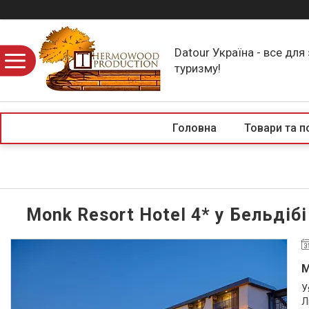
Datour Україна - все для
туризму!
Головна
Товари та п
Monk Resort Hotel 4* у Бельдібі
M
У
Л