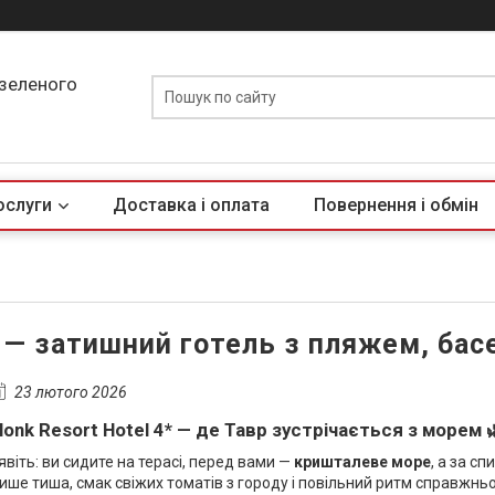
 зеленого
ослуги
Доставка і оплата
Повернення і обмін
 — затишний готель з пляжем, басей
23 лютого 2026
onk
Resort
Hotel
4* — де Тавр зустрічається з морем
явіть: ви сидите на терасі, перед вами —
кришталеве море
, а за с
ише тиша, смак свіжих томатів з городу і повільний ритм справжньо