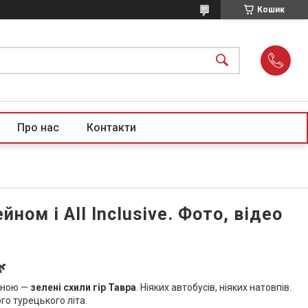
Кошик
Про нас
Контакти
ном і All Inclusive. Фото, відео
🌿
пиною —
зелені схили гір Тавра
. Ніяких автобусів, ніяких натовпів.
го турецького літа.