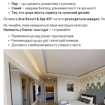
Пар
— що шукають романтики та релаксу
Сімей
— завдяки безпеці, різноманітності та зручності
Тих, хто цінує якість сервісу та сучасний дизайн
Путівки в
Aria Resort & Spa 4/5
* на літо
розходяться швидко
. Н
Не чекайте, поки залишаться лише внутрішні категорії.
Напишіть у Datour сьогодні
— і отримайте:
Порівняння цін від різних туроператорів
Рекомендації щодо дат і категорій номерів
Допомогу з вибором вильоту з вашого міста