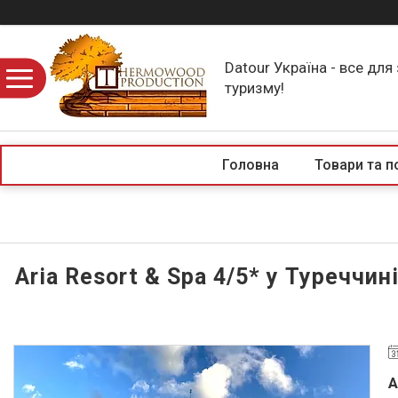
Datour Україна - все для
туризму!
Головна
Товари та п
Aria Resort & Spa 4/5* у Туреччин
A