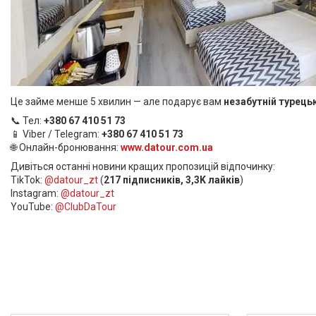
Це займе менше 5 хвилин — але подарує вам
незабутній турець
📞 Тел:
+380 67 410 51 73
📱 Viber / Telegram:
+380 67 410 51 73
🌐 Онлайн-бронювання:
www.datour.com.ua
Дивіться останні новини кращих пропозицій відпочинку:
TikTok:
@datour_zt
(
217 підписників, 3,3K лайків
)
Instagram:
@datour_zt
YouTube:
@ClubDaTour