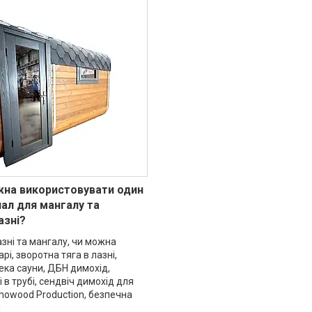
жна використовувати один
ал для мангалу та
азні?
зні та мангалу, чи можна
рі, зворотна тяга в лазні,
ка сауни, ДБН димохід,
 в трубі, сендвіч димохід для
mowood Production, безпечна
ч