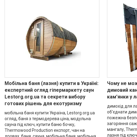
Мобільна баня (лазня) купити в Україні:
Чому не мо
експертний огляд гіпермаркету саун
димовий кан
Lestorg.org.ua та секрети вибору
кам'янки у л
готових рішень для екотуризму
димохід для ла
об'єднати дима
мобільна баня купити Україна, Lestorg.org.ua
пожежна безпе
огляд, баня з термодерева ціна, модульна
загоряння сажі
сауна під ключ, купити баню бочку,
мангалу, Ther
Thermowood Production експорт, чан на
лазня під клю
дровах, баня, сауна, мобільна баня, мобільна