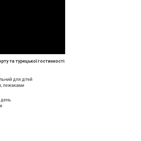
рту та турецької гостинності
.
льний для дітей
и, лежаками
н день
ня