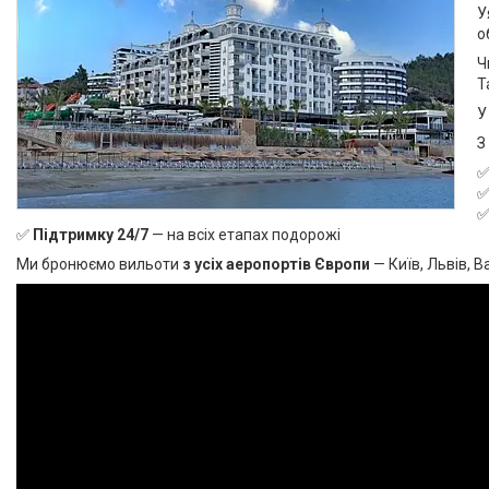
У
о
Ч
Т
У
З
✅
Підтримку 24/7
— на всіх етапах подорожі
Ми бронюємо вильоти
з усіх аеропортів Європи
— Київ, Львів, 