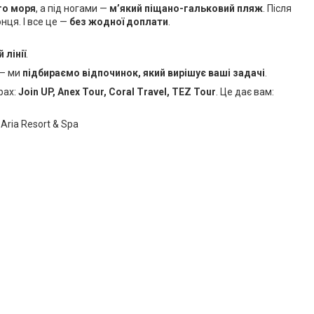
го моря
, а під ногами —
м’який піщано-гальковий пляж
. Після
нця. І все це —
без жодної доплати
.
 лінії
.
 — ми
підбираємо відпочинок, який вирішує ваші задачі
.
рах:
Join UP, Anex Tour, Coral Travel, TEZ Tour
. Це дає вам:
Aria Resort & Spa