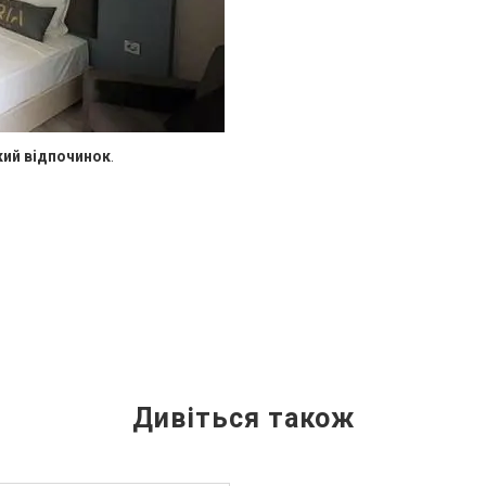
кий відпочинок
.