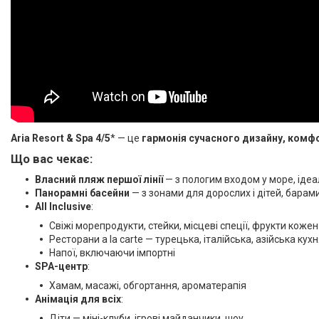
Aria Resort & Spa 4/5
* — це
гармонія сучасного дизайну, комфо
Що вас чекає:
Власний пляж першої лінії
— з пологим входом у море, ідеа
Панорамні басейни
— з зонами для дорослих і дітей, барам
All Inclusive
:
Свіжі морепродукти, стейки, місцеві спеції, фрукти коже
Ресторани a la carte — турецька, італійська, азійська кух
Напої, включаючи імпортні
SPA-центр
:
Хамам, масажі, обгортання, ароматерапія
Анімація для всіх
:
Діти — міні-клуби, ігрові майданчики, шоу