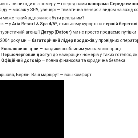
явіть: ви виходите з номеру — і перед вами
панорама Середземно
біду — масаж у SPA, увечері — тематична вечеря з видом на захід со
и може такий відпочинок бути реальним?
ак — у
Aria Resort & Spa 4/5
*, стильному курорті на
першій береговій
 туристичній агенції
Датур (Datour)
ми не просто продаємо путівки
 2004 року ми —
багаторічний лідер продажів
у провідних операто
✅
Ексклюзивні ціни
— завдяки особливим умовам співпраці
✅
Першочерговий доступ
до найкращих номерів у таких готелях, як 
✅
Офіційний договір
— повна фінансова та юридична безпека
Варшава, Берлін. Ваш маршрут — ваш комфорт.