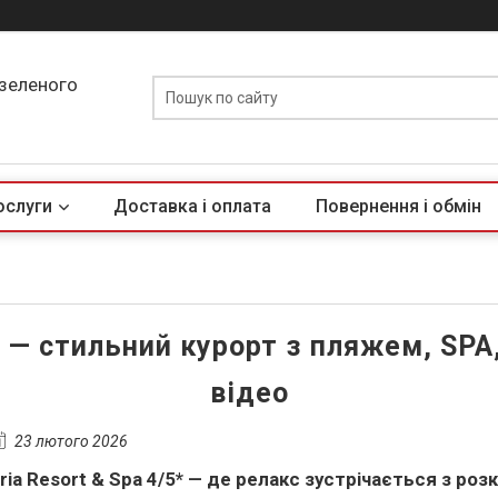
 зеленого
ослуги
Доставка і оплата
Повернення і обмін
і — стильний курорт з пляжем, SPA,
відео
23 лютого 2026
ria
Resort
& Spa
4/5* — де релакс зустрічається з р