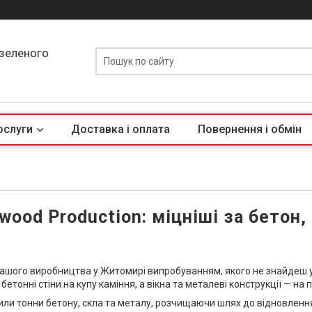
 зеленого
ослуги
Доставка і оплата
Повернення і обмін
ood Production: міцніші за бетон, в
нашого виробництва у Житомирі випробуванням, якого не знайдеш 
бетонні стіни на купу каміння, а вікна та металеві конструкції — на 
ли тонни бетону, скла та металу, розчищаючи шлях до відновлення.