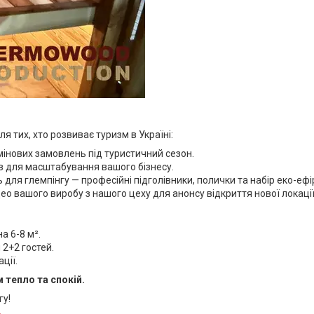
 тих, хто розвиває туризм в Україні:
інових замовлень під туристичний сезон.
в для масштабування вашого бізнесу.
 для глемпінгу — професійні підголівники, полички та набір еко-ефі
ео вашого виробу з нашого цеху для анонсу відкриття нової локаці
а 6-8 м².
2+2 гостей.
ції.
 тепло та спокій.
гу!