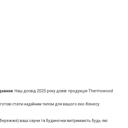
днання
. Наш досвід 2025 року довів: продукція Thermowood
отові стати надійним тилом для вашого еко-бізнесу.
 узбережжя) ваші сауни та будиночки витримають будь-які