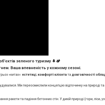
об’єктів зеленого туризму 🌲🏕️
гнем. Ваша впевненість у кожному сезоні.
трьох «китах»:
естетиці
,
комфорті клієнта
та
довговічності обла
удувалися. Ми переосмислили концепцію відпочинку на природі та г
ння ракети та падіння бетонних стін. У дикій природі (гори, ліси,