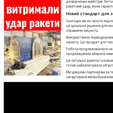
досвідчених майстрів: бетон
ракетний удар, вона гаранто
Новий стандарт для з
Сьогодні ми не просто відн
це ідеальне рішення для еко
справжню міцність.
Використання термодерева д
захисту. Це продукт для тих
Робота продовжувалася на м
продовжували збирати замов
Ця ситуація довела головне
готові забезпечувати об'єк
Ми дякуємо партнерам за те
загартована випробуваннями