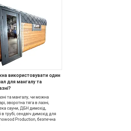
жна використовувати один
ал для мангалу та
азні?
зні та мангалу, чи можна
рі, зворотна тяга в лазні,
ка сауни, ДБН димохід,
 в трубі, сендвіч димохід для
mowood Production, безпечна
ч