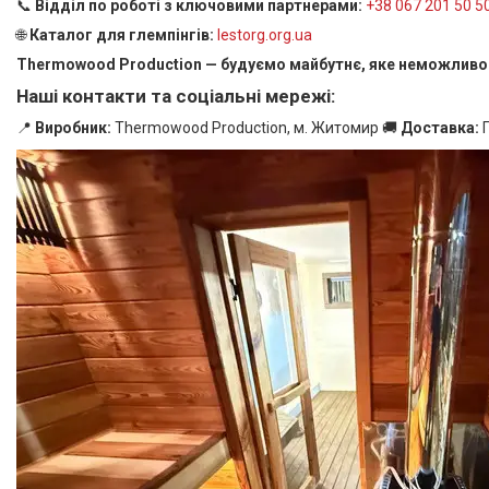
📞
Відділ по роботі з ключовими партнерами:
+38 067 201 50 5
🌐
Каталог для глемпінгів:
lestorg.org.ua
Thermowood Production — будуємо майбутнє, яке неможливо
Наші контакти та соціальні мережі:
📍
Виробник:
Thermowood Production, м. Житомир 🚚
Доставка:
П