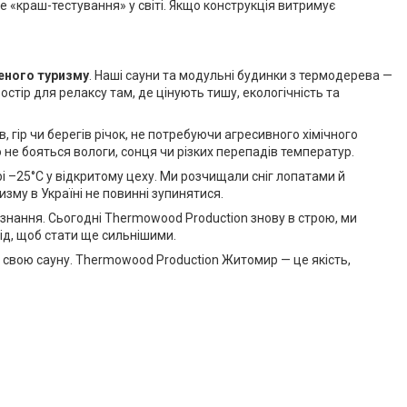
ше «краш-тестування» у світі. Якщо конструкція витримує
еного туризму
. Наші сауни та модульні будинки з термодерева —
остір для релаксу там, де цінують тишу, екологічність та
ір чи берегів річок, не потребуючи агресивного хімічного
о не бояться вологи, сонця чи різких перепадів температур.
і –25°C у відкритому цеху. Ми розчищали сніг лопатами й
зму в Україні не повинні зупинятися.
знання. Сьогодні Thermowood Production знову в строю, ми
лід, щоб стати ще сильнішими.
 свою сауну. Thermowood Production Житомир — це якість,