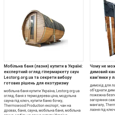
Мобільна баня (лазня) купити в Україні:
Чому не мо
експертний огляд гіпермаркету саун
димовий кан
Lestorg.org.ua та секрети вибору
кам'янки у л
готових рішень для екотуризму
димохід для ла
об'єднати дима
мобільна баня купити Україна, Lestorg.org.ua
пожежна безпе
огляд, баня з термодерева ціна, модульна
загоряння сажі
сауна під ключ, купити баню бочку,
мангалу, Ther
Thermowood Production експорт, чан на
лазня під клю
дровах, баня, сауна, мобільна баня, мобільна