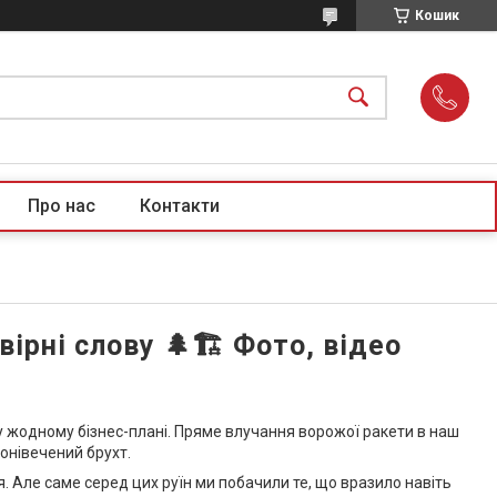
Кошик
Про нас
Контакти
ірні слову 🌲🏗️ Фото, відео
у жодному бізнес-плані. Пряме влучання ворожої ракети в наш
понівечений брухт.
 Але саме серед цих руїн ми побачили те, що вразило навіть