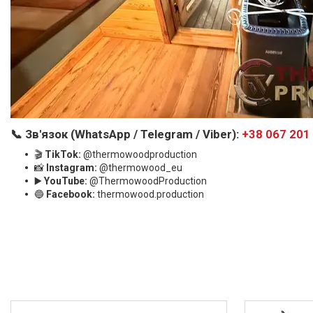
📞 Зв'язок (WhatsApp / Telegram / Viber):
+38 067 201
🎬
TikTok:
@thermowoodproduction
📸
Instagram:
@thermowood_eu
▶️
YouTube:
@ThermowoodProduction
🔵
Facebook:
thermowood.production