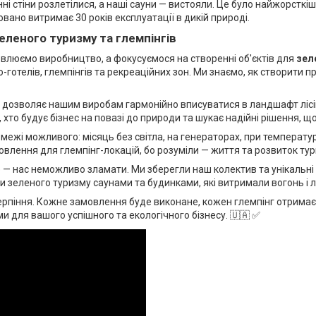
ні стіни розлетілися, а наші сауни — вистояли. Це було найжорсткі
вано витримає 30 років експлуатації в дикій природі.
еленого туризму та глемпінгів
овлюємо виробництво, а фокусуємося на створенні об'єктів для
зел
-готелів, глемпінгів та рекреаційних зон. Ми знаємо, як створити пр
озволяє нашим виробам гармонійно вписуватися в ландшафт лісів, г
, хто будує бізнес на повазі до природи та шукає надійні рішення, щ
ежі можливого: місяць без світла, на генераторах, при температур
лення для глемпінг-локацій, бо розуміли — життя та розвиток тури
 — нас неможливо зламати. Ми зберегли наш колектив та унікальні 
ти зеленого туризму саунами та будинками, які витримали вогонь і 
рпіння. Кожне замовлення буде виконане, кожен глемпінг отримає
 для вашого успішного та екологічного бізнесу. 🇺🇦 ✅