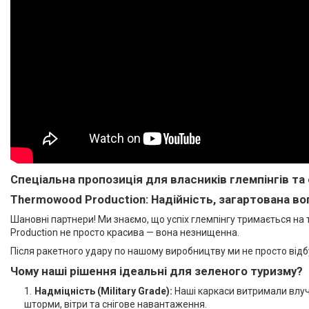
Спеціальна пропозиція для власників глемпінгів та 
Thermowood Production: Надійність, загартована во
Шановні партнери! Ми знаємо, що успіх глемпінгу тримається на 
Production не просто красива — вона незнищенна.
Після ракетного удару по нашому виробництву ми не просто відб
Чому наші рішення ідеальні для зеленого туризму?
Надміцність (Military Grade):
Наші каркаси витримали влуча
шторми, вітри та снігове навантаження.