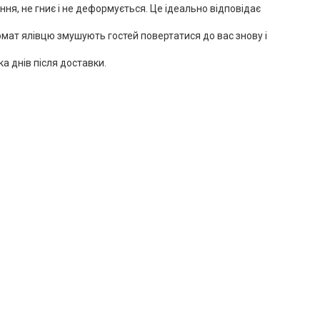
я, не гниє і не деформується. Це ідеально відповідає
омат ялівцю змушують гостей повертатися до вас знову і
ка днів після доставки.