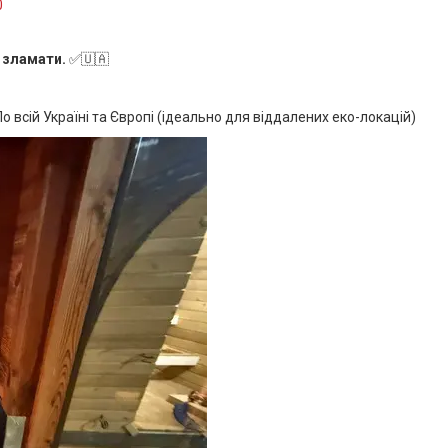
0
 зламати.
✅🇺🇦
о всій Україні та Європі (ідеально для віддалених еко-локацій)