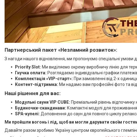
Партнерський пакет «Незламний розвиток»:
З нагоди нашого відновлення, ми пропонуємо спеціальні умови для
Priority Slot:
Ми виділяємо окрему виробничу лінію для терм
Гнучка оплата:
Розглядаємо індивідуальні графіки платежі
Комплектація «VIP-старт»:
При замовленні від 2-х одиниць
Контент-підтримка:
Ми надамо вам професійні фото та від
Наші рішення для вас:
Модульні сауни VIP CUBE:
Преміальний рівень відпочинку н
Будиночки-скандинави:
Компактні модулі для проживання 
SPA-купелі:
Доповнення до саун для повного циклу релакса
Ми пройшли вогонь і лід, щоб ви могли дарувати своїм гостям
Давайте разом зробимо Україну центром європейського глемпін