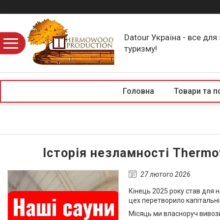
Datour Україна - все для
туризму!
Головна
Товари та п
Історія незламності Thermow
27 лютого 2026
Кінець 2025 року став для 
цех перетворило капітальні 
Місяць ми власноруч вивози