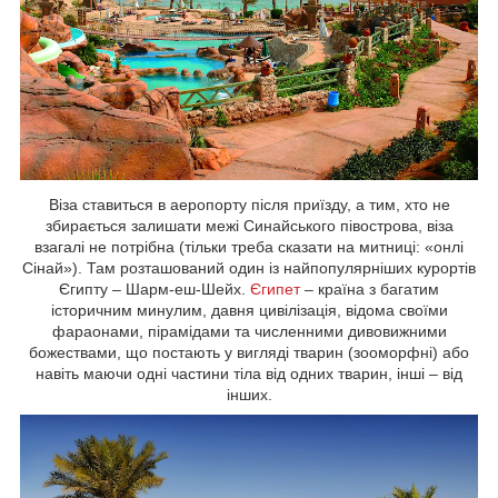
Віза ставиться в аеропорту після приїзду, а тим, хто не
збирається залишати межі Синайського півострова, віза
взагалі не потрібна (тільки треба сказати на митниці: «онлі
Сінай»). Там розташований один із найпопулярніших курортів
Єгипту – Шарм-еш-Шейх.
Єгипет
– країна з багатим
історичним минулим, давня цивілізація, відома своїми
фараонами, пірамідами та численними дивовижними
божествами, що постають у вигляді тварин (зооморфні) або
навіть маючи одні частини тіла від одних тварин, інші – від
інших.