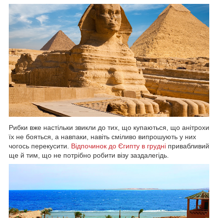
Рибки вже настільки звикли до тих, що купаються, що анітрохи
їх не бояться, а навпаки, навіть сміливо випрошують у них
чогось перекусити.
Відпочинок до Єгипту в грудні
привабливий
ще й тим, що не потрібно робити візу заздалегідь.