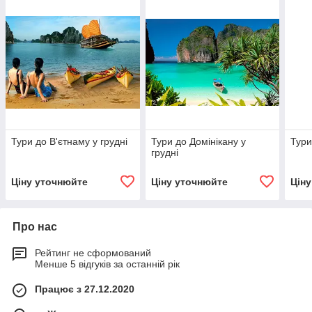
Тури до В'єтнаму у грудні
Тури до Домінікану у
Тури
грудні
Ціну уточнюйте
Ціну уточнюйте
Цін
Про нас
Рейтинг не сформований
Менше 5 відгуків за останній рік
Працює з 27.12.2020