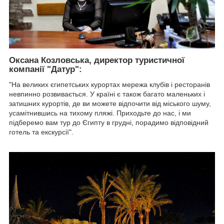
Оксана Козловська, директор туристичної
компанії "Датур":
"На великих єгипетських курортах мережа клубів і ресторанів
невпинно розвивається. У країні є також багато маленьких і
затишних курортів, де ви можете відпочити від міського шуму,
усамітнившись на тихому пляжі. Приходьте до нас, і ми
підберемо вам тур до Єгипту в грудні, порадимо відповідний
готель та екскурсії".