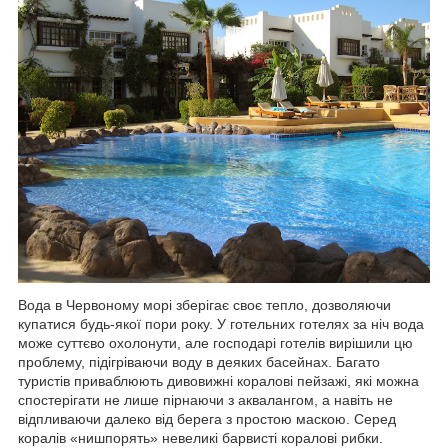
Вода в Червоному морі зберігає своє тепло, дозволяючи
купатися будь-якої пори року. У готельних готелях за ніч вода
може суттєво охолонути, але господарі готелів вирішили цю
проблему, підігріваючи воду в деяких басейнах. Багато
туристів приваблюють дивовижні коралові пейзажі, які можна
спостерігати не лише пірнаючи з аквалангом, а навіть не
відпливаючи далеко від берега з простою маскою. Серед
коралів «нишпорять» невеликі барвисті коралові рибки.