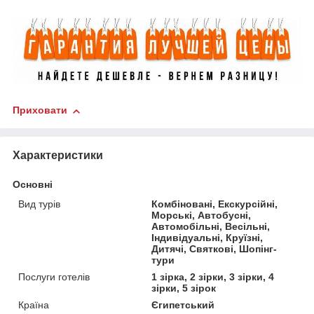
Приховати
Характеристики
Основні
Вид турів
Комбіновані, Екскурсійні,
Морські, Автобусні,
Автомобільні, Весільні,
Індивідуальні, Круїзні,
Дитячі, Святкові, Шопінг-
тури
Послуги готелів
1 зірка, 2 зірки, 3 зірки, 4
зірки, 5 зірок
Країна
Єгипетський