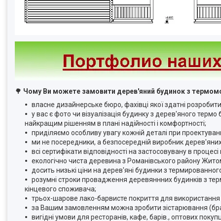
🌳
Чому Ви можете замовити дерев'яний будинок з термом
власне дизайнерське бюро, фахівці якої здатні розробити
у вас є фото чи візуалізація будинку з дерев'яного термо
найкращим рішенням в плані надійності і комфортності;
приділяємо особливу увагу кожній деталі при проектуванн
ми не посередники, а безпосередній виробник дерев'яних
всі сертифікати відповідності на застосовувану в проце
екологічно чиста деревина з Романівського району Житом
досить низькі ціни на дерев'яні будинки з термированно
розумні строки провадження деревяннних будинків з тер
кінцевого споживача;
трьох-шарове лако-барвисте покриття для використання 
за Вашим замовленням можна зробити зістарювання (бра
вигідні умови для ресторанів, кафе, барів., оптових покупц