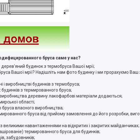
одифицированного бруса саме у нас?
 дерев'яний будинок з термобруса Вашої мрії;
 бруса Вашої мрії? Надішліть нам фото будинку і ми прорахуємо Ваш
і і виробництві будинків з термобруса;
 будинків з термированного бруса;
сі виробництва деревину лакофарбові матеріали додаються;
ирської області;
го бруса власного виробництва;
мированного бруса від прийому замовлення до його розробки, виг
з великими навантаженнями на відкритих і закритих майданчиках;
шірованіе) термированного бруса для будинків;
ів, забудовників;