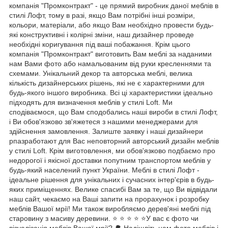
компанія "Промконтракт" - це прямий виробник даної меблів в
стилі Лофт, тому в разі, якщо Вам потрібні інші розміри,
кольори, матеріали, або якщо Вам необхідно провести будь-
які конструктивні і колірні зміни, наш дизайнер проведе
необхідні коригування під ваші побажання. Крім цього
компанія "Промконтракт" виготовить Вам меблі за наданими
нам Вами фото або намальованим від руки кресленнями та
схемами. Унікальний декор та авторська меблі, велика
кількість дизайнерських рішень, які не є характерними для
будь-якого іншого виробника. Всі ці характеристики ідеально
підходять для визначення меблів у стилі Loft. Ми
сподіваємося, що Вам сподобались наші вироби в стилі Лофт,
і Ви обов'язково зв'яжетеся з нашими менеджерами для
здійснення замовлення. Залиште заявку і наші дизайнери
рпазработают для Вас неповторний авторський дизайн меблів
у стилі Loft. Крім виготовлення, ми обов'язково подбаємо про
недорогої і якісної доставки попутним транспортом меблів у
будь-який населений пункт України. Меблі в стилі Лофт -
ідеальне рішення для унікальних і сучасних інтер'єрів в будь-
яких приміщеннях. Велике спасибі Вам за те, що Ви відвідали
наш сайт, чекаємо на Ваші запити на прорахунок і розробку
меблів Вашої мрії! Ми також виробляємо дерев'яні меблі під
старовину з масиву деревини. ⭐ ⭐ ⭐ ⭐ ⭐У вас є фото чи
візуалізація меблів Вашої мрії? 🌳 Надішліть нам фото меблів і