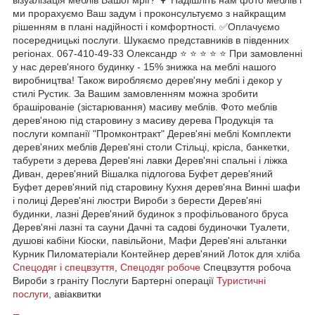
ми прорахуємо Ваш задум і проконсультуємо з найкращим
рішенням в плані надійності і комфортності. ✅Оплачуємо
посередницькі послуги. Шукаємо представників в південних
регіонах. 067-410-49-33 Олександр ⭐ ⭐ ⭐ ⭐ ⭐ При замовленні
у нас дерев'яного будинку - 15% знижка на меблі нашого
виробництва! Також виробляємо дерев'яну меблі і декор у
стилі Рустик. За Вашим замовленням можна зробити
брашірованіе (зістарювання) масиву меблів. Фото меблів
дерев'яною під старовину з масиву дерева Продукція та
послуги компанії "Промконтракт" Дерев'яні меблі Комплекти
дерев'яних меблів Дерев'яні столи Стільці, крісла, банкетки,
табурети з дерева Дерев'яні лавки Дерев'яні спальні і ліжка
Диван, дерев'яний Вішалка підлогова Буфет дерев'яний
Буфет дерев'яний під старовину Кухня дерев'яна Винні шафи
і полиці Дерев'яні люстри Вироби з берести Дерев'яні
будинки, лазні Дерев'яний будинок з профільованого бруса
Дерев'яні лазні та сауни Дачні та садові будиночки Туалети,
душові кабіни Кіоски, павільйони, Мафи Дерев'яні альтанки
Курник Пиломатеріали Контейнер дерев'яний Лоток для хліба
Спецодяг і спецвзуття
,
Спецодяг робоче
Спецвзуття робоча
Вироби з граніту Послуги Бартерні операції
Туристичні
послуги
, авіаквитки