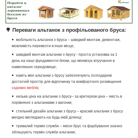
🌳
Переваги альтанок з профільованого бруса:
мобільність альтанок з бруса – швидкий монтаж, демонтаж,
можливість перевезти в інше місце;
швидкий монтаж альтанки з брусу - проста установка за 1
день на наші фундаментні блоки, що мінімізує втручання в
навколишнє середовище;
навіть міні альтанки з брусу забезпечують господареві
достатній простір для відпочинку та комфортного розміщення
садових меблів
;
низька ціна на альтанки з брусу– за критерієм ціна – якість в
порівнянні з альтанками з вагонки;
стильний дизайн альтанки з брусу – красиві альтанки з брусу
вигідно виглядають на будь-якій ділянці;
тривалий термін служби – якісні брус та фарбування значно
збільшують термін служби альтанки;