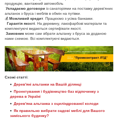
продукцію, вантажний автомобіль
Укладаємо договори
із санаторіями на поставку дерев'яних
альтанок з бруса і меблів в обмін на путівки.
💰
Можливий кредит
. Працюємо з усіма банками.
Гарантія якості
.
На деревину, лакофарбові матеріали та
комплектуючі видаються сертифікати якості.
Замовник
може сам зібрати альтанку з бруса за доданою
нами схемою. Всі комплектуючі видаються.
Схожі статті
:
Дерев'яні альтанки на Вашій ділянці
Проектування і будівництво баз відпочинку з
дерева в Україні
Дерев'яна альтанка з оциліндрованої колоди
Як правильно вибрати садові меблі для Вашого
заміського будинку?