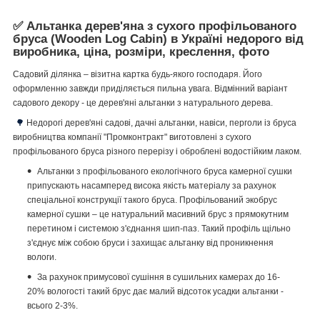
✅
Альтанка дерев'яна з сухого профільованого
бруса (Wooden Log Cabin) в Україні недорого від
виробника, ціна, розміри, креслення, фото
Садовий ділянка – візитна картка будь-якого господаря. Його
оформленню завжди приділяється пильна увага. Відмінний варіант
садового декору - це дерев'яні альтанки з натурального дерева.
🌳
Недорогі дерев'яні садові, дачні альтанки, навіси, перголи із бруса
виробництва компанії "Промконтракт" виготовлені з сухого
профільованого бруса різного перерізу і оброблені водостійким лаком.
Альтанки з профільованого екологічного бруса камерної сушки
припускають насамперед висока якість матеріалу за рахунок
спеціальної конструкції такого бруса. Профільований экобрус
камерної сушки – це натуральний масивний брус з прямокутним
перетином і системою з'єднання шип-паз.
Такий профіль щільно
з'єднує між собою бруси і захищає альтанку від проникнення
вологи.
За рахунок примусової сушіння в сушильних камерах до 16-
20% вологості такий брус дає малий відсоток усадки альтанки -
всього 2-3%.