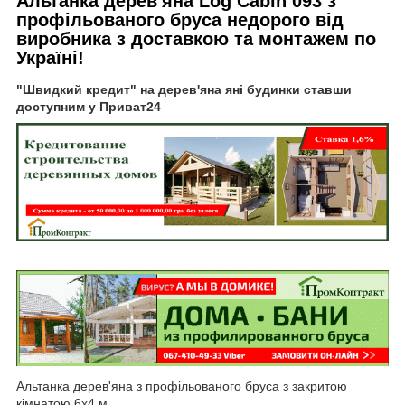
Альтанка дерев'яна Log Cabin 093 з
профільованого бруса недорого від
виробника з доставкою та монтажем по
Україні!
"Швидкий кредит" на дерев'яна яні будинки ставши
доступним у Приват24
Альтанка дерев'яна з профільованого бруса з закритою
кімнатою 6х4 м.