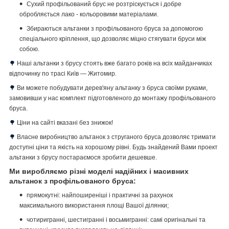
Сухий профільований брус не розтріскується і добре
обробляється лако - кольоровими матеріалами.
Збираються альтанки з профільованого бруса за допомогою
спеціального кріплення, що дозволяє міцно стягувати бруси між
собою.
🌳
Наші альтанки з брусу стоять вже багато років на всіх майданчиках
відпочинку по трасі Київ ― Житомир.
🌳
Ви можете побудувати дерев'яну альтанку з бруса своїми руками,
замовивши у нас комплект підготовленого до монтажу профільованого
бруса.
🌳
Ціни на сайті вказані без знижок!
🌳
Власне виробництво альтанок з струганого бруса дозволяє тримати
доступні ціни та якість на хорошому рівні.
Будь знайдений Вами проект
альтанки з брусу постараємося зробити дешевше.
Ми виробляємо різні моделі надійних і масивних
альтанок з профільованого бруса:
прямокутні: найпоширеніші і практичні за рахунок
максимального використання площі Вашої ділянки;
чотиригранні, шестигранні і восьмигранні: самі оригінальні та