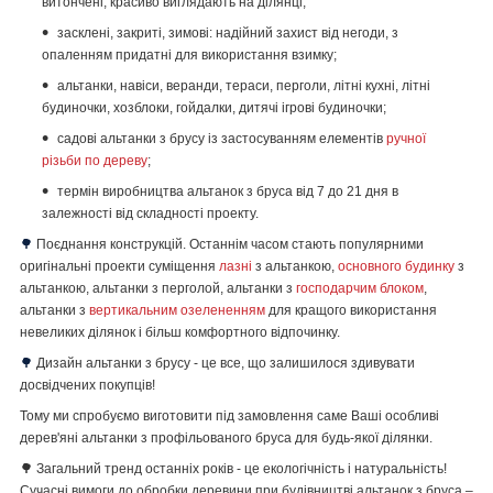
витончені, красиво виглядають на ділянці;
засклені, закриті, зимові: надійний захист від негоди, з
опаленням придатні для використання взимку;
альтанки, навіси, веранди, тераси, перголи, літні кухні, літні
будиночки, хозблоки, гойдалки, дитячі ігрові будиночки;
садові альтанки з брусу із застосуванням елементів
ручної
різьби по дереву
;
термін виробництва альтанок з бруса від 7 до 21 дня в
залежності від складності проекту.
🌳
Поєднання конструкцій. Останнім часом стають популярними
оригінальні проекти суміщення
лазні
з альтанкою,
основного будинку
з
альтанкою, альтанки з перголой, альтанки з
господарчим блоком
,
альтанки з
вертикальним озелененням
для кращого використання
невеликих ділянок і більш комфортного відпочинку.
🌳
Дизайн альтанки з брусу - це все, що залишилося здивувати
досвідчених покупців!
Тому ми спробуємо виготовити під замовлення саме Ваші особливі
дерев'яні альтанки з профільованого бруса для будь-якої ділянки.
🌳 Загальний тренд останніх років - це екологічність і натуральність!
Сучасні вимоги до обробки деревини при будівництві альтанок з бруса –