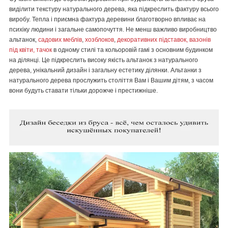
виділити текстуру натурального дерева, яка підкреслить фактуру всього
виробу. Тепла і приємна фактура деревини благотворно впливає на
психіку людини і загальне самопочуття. Не менш важливо виробництво
альтанок,
садових меблів
,
хозблоков
,
декоративних підставок, вазонів
під квіти, тачок
в одному стилі та кольоровій гамі з основним будинком
на ділянці. Це підкреслить високу якість альтанок з натурального
дерева, унікальний дизайн і загальну естетику ділянки.
Альтанки з
натурального дерева прослужить століття Вам і Вашим дітям, з часом
вони будуть ставати тільки дорожче і престижніше
.