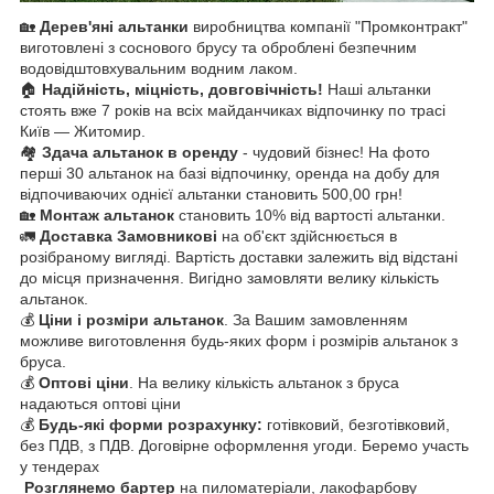
🏡
Дерев'яні альтанки
виробництва компанії "Промконтракт"
виготовлені з соснового брусу та оброблені безпечним
водовідштовхувальним водним лаком.
🏠
Надійність, міцність, довговічність!
Наші альтанки
стоять вже 7 років на всіх майданчиках відпочинку по трасі
Київ ― Житомир.
🏘️
Здача альтанок в оренду
- чудовий бізнес! На фото
перші 30 альтанок на базі відпочинку, оренда на добу для
відпочиваючих однієї альтанки становить 500,00 грн!
🏡
Монтаж альтанок
становить 10% від вартості альтанки.
🚛
Доставка Замовникові
на об'єкт здійснюється в
розібраному вигляді. Вартість доставки залежить від відстані
до місця призначення. Вигідно замовляти велику кількість
альтанок.
💰
Ціни і розміри альтанок
. За Вашим замовленням
можливе виготовлення будь-яких форм і розмірів альтанок з
бруса.
💰
Оптові ціни
. На велику кількість альтанок з бруса
надаються оптові ціни
💰
Будь-які форми розрахунку:
готівковий, безготівковий,
без ПДВ, з ПДВ. Договірне оформлення угоди. Беремо участь
у тендерах
Розглянемо бартер
на пиломатеріали, лакофарбову