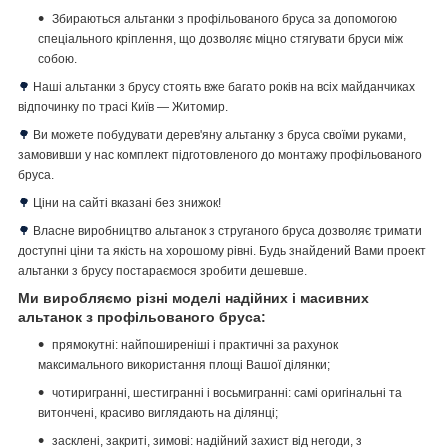
Збираються альтанки з профільованого бруса за допомогою
спеціального кріплення, що дозволяє міцно стягувати бруси між
собою.
🌳
Наші альтанки з брусу стоять вже багато років на всіх майданчиках
відпочинку по трасі Київ ― Житомир.
🌳
Ви можете побудувати дерев'яну альтанку з бруса своїми руками,
замовивши у нас комплект підготовленого до монтажу профільованого
бруса.
🌳
Ціни на сайті вказані без знижок!
🌳
Власне виробництво альтанок з струганого бруса дозволяє тримати
доступні ціни та якість на хорошому рівні.
Будь знайдений Вами проект
альтанки з брусу постараємося зробити дешевше.
Ми виробляємо різні моделі надійних і масивних
альтанок з профільованого бруса:
прямокутні: найпоширеніші і практичні за рахунок
максимального використання площі Вашої ділянки;
чотиригранні, шестигранні і восьмигранні: самі оригінальні та
витончені, красиво виглядають на ділянці;
засклені, закриті, зимові: надійний захист від негоди, з