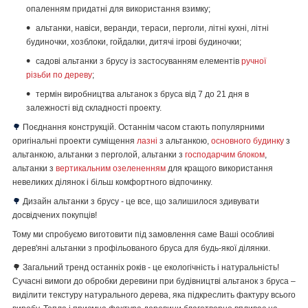
опаленням придатні для використання взимку;
альтанки, навіси, веранди, тераси, перголи, літні кухні, літні
будиночки, хозблоки, гойдалки, дитячі ігрові будиночки;
садові альтанки з брусу із застосуванням елементів
ручної
різьби по дереву
;
термін виробництва альтанок з бруса від 7 до 21 дня в
залежності від складності проекту.
🌳
Поєднання конструкцій. Останнім часом стають популярними
оригінальні проекти суміщення
лазні
з альтанкою,
основного будинку
з
альтанкою, альтанки з перголой, альтанки з
господарчим блоком
,
альтанки з
вертикальним озелененням
для кращого використання
невеликих ділянок і більш комфортного відпочинку.
🌳
Дизайн альтанки з брусу - це все, що залишилося здивувати
досвідчених покупців!
Тому ми спробуємо виготовити під замовлення саме Ваші особливі
дерев'яні альтанки з профільованого бруса для будь-якої ділянки.
🌳 Загальний тренд останніх років - це екологічність і натуральність!
Сучасні вимоги до обробки деревини при будівництві альтанок з бруса –
виділити текстуру натурального дерева, яка підкреслить фактуру всього