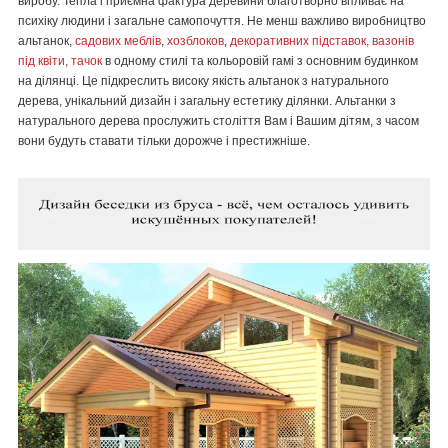
виробу. Тепла і приємна фактура деревини благотворно впливає на
психіку людини і загальне самопочуття. Не менш важливо виробництво
альтанок,
садових меблів
,
хозблоков
,
декоративних підставок, вазонів
під квіти, тачок
в одному стилі та кольоровій гамі з основним будинком
на ділянці. Це підкреслить високу якість альтанок з натурального
дерева, унікальний дизайн і загальну естетику ділянки.
Альтанки з
натурального дерева прослужить століття Вам і Вашим дітям, з часом
вони будуть ставати тільки дорожче і престижніше
.