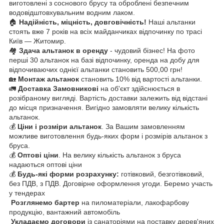
виготовлені з соснового брусу та оброблені безпечним
водовідштовхувальним водним лаком.
🏠
Надійність, міцність, довговічність!
Наші альтанки
стоять вже 7 років на всіх майданчиках відпочинку по трасі
Київ ― Житомир.
🏘️
Здача альтанок в оренду
- чудовий бізнес! На фото
перші 30 альтанок на базі відпочинку, оренда на добу для
відпочиваючих однієї альтанки становить 500,00 грн!
🏡
Монтаж альтанок
становить 10% від вартості альтанки.
🚛
Доставка Замовникові
на об'єкт здійснюється в
розібраному вигляді. Вартість доставки залежить від відстані
до місця призначення. Вигідно замовляти велику кількість
альтанок.
💰
Ціни і розміри альтанок
. За Вашим замовленням
можливе виготовлення будь-яких форм і розмірів альтанок з
бруса.
💰
Оптові ціни
. На велику кількість альтанок з бруса
надаються оптові ціни
💰
Будь-які форми розрахунку:
готівковий, безготівковий,
без ПДВ, з ПДВ. Договірне оформлення угоди. Беремо участь
у тендерах
Розглянемо бартер
на пиломатеріали, лакофарбову
продукцію, вантажний автомобіль
Укладаємо договори
із санаторіями на поставку дерев'яних