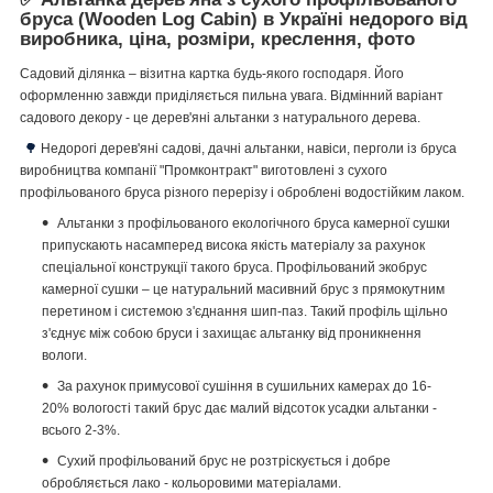
бруса (Wooden Log Cabin) в Україні недорого від
виробника, ціна, розміри, креслення, фото
Садовий ділянка – візитна картка будь-якого господаря. Його
оформленню завжди приділяється пильна увага. Відмінний варіант
садового декору - це дерев'яні альтанки з натурального дерева.
🌳
Недорогі дерев'яні садові, дачні альтанки, навіси, перголи із бруса
виробництва компанії "Промконтракт" виготовлені з сухого
профільованого бруса різного перерізу і оброблені водостійким лаком.
Альтанки з профільованого екологічного бруса камерної сушки
припускають насамперед висока якість матеріалу за рахунок
спеціальної конструкції такого бруса. Профільований экобрус
камерної сушки – це натуральний масивний брус з прямокутним
перетином і системою з'єднання шип-паз.
Такий профіль щільно
з'єднує між собою бруси і захищає альтанку від проникнення
вологи.
За рахунок примусової сушіння в сушильних камерах до 16-
20% вологості такий брус дає малий відсоток усадки альтанки -
всього 2-3%.
Сухий профільований брус не розтріскується і добре
обробляється лако - кольоровими матеріалами.