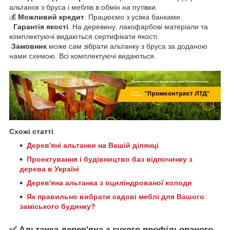
альтанок з бруса і меблів в обмін на путівки.
💰
Можливий кредит
. Працюємо з усіма банками.
Гарантія якості
.
На деревину, лакофарбові матеріали та
комплектуючі видаються сертифікати якості.
Замовник
може сам зібрати альтанку з бруса за доданою
нами схемою. Всі комплектуючі видаються.
Схожі статті
:
Дерев'яні альтанки на Вашій ділянці
Проектування і будівництво баз відпочинку з
дерева в Україні
Дерев'яна альтанка з оциліндрованої колоди
Як правильно вибрати садові меблі для Вашого
заміського будинку?
✅
Альтанка дерев'яна з сухого профільованого