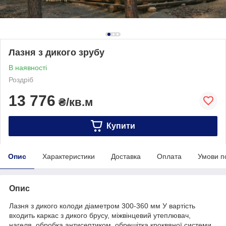
Лазня з дикого зрубу
В наявності
Роздріб
13 776
₴/кв.м
Купити
Опис
Характеристики
Доставка
Оплата
Умови п
Опис
Лазня з дикого колоди діаметром 300-360 мм У вартість
входить каркас з дикого брусу, міжвінцевий утеплювач,
нагеля, обробка антисептиком, обрешітка кроквяної системи,