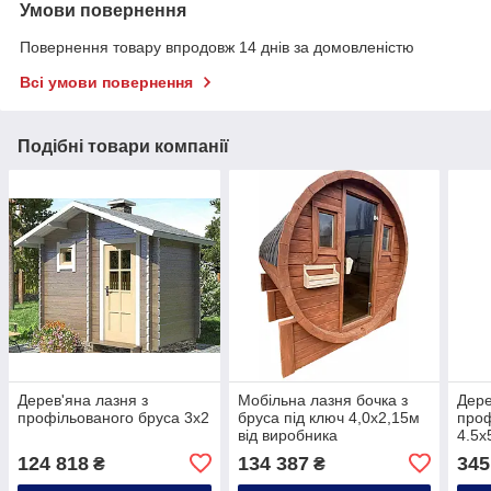
Умови повернення
Повернення товару впродовж 14 днів за домовленістю
Всі умови повернення
Подібні товари компанії
Дерев'яна лазня з
Мобільна лазня бочка з
Дере
профільованого бруса 3х2
бруса під ключ 4,0х2,15м
проф
від виробника
4.5х
124 818
134 387
345
₴
₴