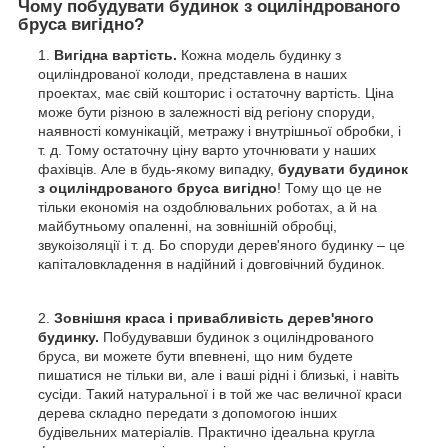
Чому побудувати будинок з оциліндрованого
бруса вигідно?
Вигідна вартість.
Кожна модель будинку з
оциліндрованої колоди, представлена в наших
проектах, має свій кошторис і остаточну вартість. Ціна
може бути різною в залежності від регіону споруди,
наявності комунікацій, метражу і внутрішньої обробки, і
т. д. Тому остаточну ціну варто уточнювати у наших
фахівців. Але в будь-якому випадку,
будувати будинок
з оциліндрованого бруса вигідно
! Тому що це не
тільки економія на оздоблювальних роботах, а й на
майбутньому опаленні, на зовнішній обробці,
звукоізоляції і т. д. Бо споруди дерев'яного будинку – це
капіталовкладення в надійний і довговічний будинок.
Зовнішня краса і привабливість дерев'яного
будинку.
Побудувавши будинок з оциліндрованого
бруса, ви можете бути впевнені, що ним будете
пишатися не тільки ви, але і ваші рідні і близькі, і навіть
сусіди. Такий натуральної і в той же час величної краси
дерева складно передати з допомогою інших
будівельних матеріалів. Практично ідеальна кругла