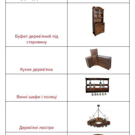
Буфет дерев'яний під
старовину
Кухня дерев'яна
Винні шафи і полиці
Дерев'яні люстри