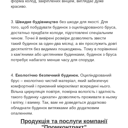
форма колод, закріплених вінцем, виглядає дуже
красиво.
Швидке будівництво
без шкоди для якості. Для
того, щоб побудувати будинок з оциліндрованого бруса,
достатньо придбати колоди, підготовлені спеціальним
чином. Точні й вивірені розміри дозволяють звести
такий будинок за один-два місяці, а він прослужить довгі
десятиліття без видимих пошкоджень. Тому в порівнянні
з кам'яними або цегляними будинками, будинок з бруса
потребує набагато менше часу для споруди.
Екологічно безпечний будинок.
Оциліндрований
брус – екологічно чистий матеріал, який забезпечує
комфортний і приємний мікроклімат всередині нього.
Вільна циркуляція повітря, помірна вологість і здатність
такого будинку «дихати» дозволяють проживати в ньому
і влітку, і взимку. Так, вам не доведеться додатково
обладнати будинок витяжками або додатковим
опаленням.
Продукція та послуги компанії
"Промконтракт"