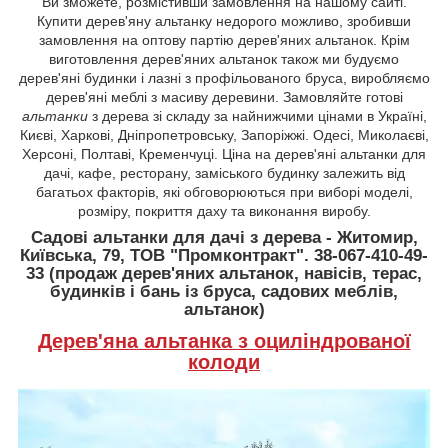
Ви зможете, розмістивши замовлення на нашому сайті.
Купити
дерев'яну альтанку недорого
можливо, зробивши
замовлення на оптову партію дерев'яних альтанок. Крім
виготовлення дерев'яних альтанок також ми будуємо
дерев'яні будинки і лазні з профільованого бруса, виробляємо
дерев'яні меблі з масиву деревини.
Замовляйте готові
альтанки
з дерева зі складу за найнижчими цінами в Україні,
Києві, Харкові, Дніпропетровську, Запоріжжі. Одесі, Миколаєві,
Херсоні, Полтаві, Кременчуці. Ціна на дерев'яні альтанки для
дачі, кафе, ресторану, заміського будинку залежить від
багатьох факторів, які обговорюються при виборі моделі,
розміру, покриття даху та виконання виробу.
Садові альтанки для дачі з дерева - Житомир,
Київська, 79, ТОВ "Промконтракт". 38-067-410-49-
33 (продаж дерев'яних альтанок, навісів, терас,
будинків і бань із бруса, садових меблів,
альтанок)
Дерев'яна альтанка з оциліндрованої
колоди