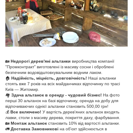
🏡
Недорогі дерев'яні альтанки
виробництва компанії
"Промконтракт" виготовлені із масиву сосни і оброблені
безпечним водовідштовхувальним водним лаком.
🏠
Надійність, міцність, довговічність!
Наші альтанки
стоять вже 7 років на всіх майданчиках відпочинку по трасі
Київ ― Житомир.
🏘️
Здача альтанок в оренду - чудовий бізнес!
На фото
перші 30 альтанок на базі відпочинку, оренда на добу для
відпочиваючих однієї альтанки становить 500,00 грн!
💰
Все включено!
У вартість дерев'яних альтанок входять
лавки, столи з масиву дерева, покриття даху, фарбування.
🏡
Монтаж альтанок
становить 10% від вартості альтанки.
🚛
Доставка Замовникові
на об'єкт здійснюється в