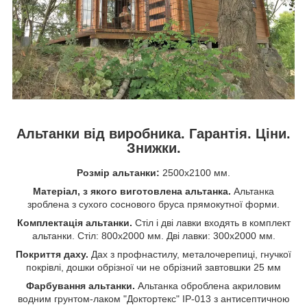
Альтанки
від виробника. Гарантія. Ціни.
Знижки.
Розмір альтанки:
2500х2100 мм.
Матеріал, з якого виготовлена альтанка.
Альтанка
зроблена з сухого соснового бруса прямокутної форми.
Комплектація альтанки.
Стіл і дві лавки входять в комплект
альтанки. Стіл: 800х2000 мм. Дві лавки: 300х2000 мм.
Покриття даху.
Дах з профнастилу, металочерепиці, гнучкої
покрівлі, дошки обрізної чи не обрізний завтовшки 25 мм
Фарбування альтанки.
Альтанка оброблена акриловим
водним грунтом-лаком "Доктортекс" ІР-013 з антисептичною