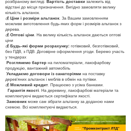
розібраному вигляді.
Вартість доставки
залежить від
відстані до місця призначення. Вигідно замовляти велику
кількість альтанок.
💰
Ціни і розміри альтанок
. За Вашим замовленням
можливе виготовлення будь-яких форм і розмірів альтанок з
дерева.
💰
Оптові ціни
. На велику кількість альтанок даються оптові
ціни
💰
Будь-які форми розрахунку:
готівковий, безготівковий,
без ПДВ, з ПДВ. Договірне оформлення угоди. Беремо участь
у тендерах
Розглянемо бартер
на пиломатеріали, лакофарбову
продукцію, вантажний автомобіль
Укладаємо договори із санаторіями
на поставку
дерев'яних альтанок і меблів в обмін на путівки.
💰
Можливий кредит
. Працюємо з усіма банками.
Гарантія якості
.
На деревину, лакофарбові матеріали та
комплектуючі видаються сертифікати якості.
Замовник
може сам зібрати альтанку за доданою нами
схемою. Всі комплектуючі видаються.