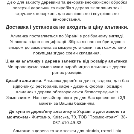
дією для захисту деревини та декоративно-захисної обробки
поверхні деревини та виробів з дерева як пиляних так і
струганих поверхонь для зовнішнього і внутрішнього
використання.
Доставка і установка не входить в ціну альтанки.
Альтанка поставляється по Україні в розібраному вигляді.
Упаковка згідно специфікації. Збірка як нашою бригадою з
виїздом до замовника за місцем установки, так і самостійно
покупцем згідно схеми складання.
Ціна на альтанку з дерева залежить від розміру альтанки.
Ми пропонуємо замовникам виробництво альтанок з дерева
різних розмірів.
Дизайн альтанки.
Альтанка дерев'яна дачна, садова, для баз
відпочинку, ресторанів, кафе - дизайн, форма і розміри
альтанок з дерева обговорюються безпосередньо із
Замовником. Наш дизайнер підготує для Вас креслення і 3Д -
макети за Вашим бажанням.
Де купити дерев'яну альтанку в Україні з доставкою та
монтажем
- Житомир, Київська, 79, ТОВ "Промконтракт". 38-
067-410-49-33
Альтанки з дерева та комплекси для пікніків, готові і під