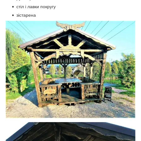
стіл і лавки покругу
зістарена