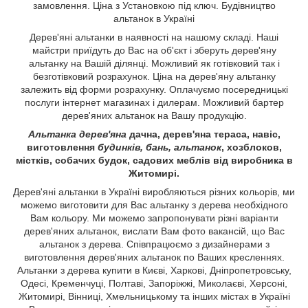
замовлення. Ціна з Установкою під ключ. Будівництво
альтанок в Україні
Дерев'яні альтанки в наявності на нашому складі. Наші
майстри приїдуть до Вас на об'єкт і зберуть дерев'яну
альтанку на Вашій ділянці. Можливий як готівковий так і
безготівковий розрахунок. Ціна на дерев'яну альтанку
залежить від форми розрахунку. Оплачуємо посередницькі
послуги інтернет магазинах і дилерам. Можливий бартер
дерев'яних альтанок на Вашу продукцію.
Альтанка дерев'яна
дачна, дерев'яна тераса, навіс,
виготовлення
будинків, бань, альтанок
, хозблоков,
містків, собачих будок
, садових меблів від виробника в
Житомирі.
Дерев'яні альтанки в Україні виробляються різних кольорів, ми
можемо виготовити для Вас альтанку з дерева необхідного
Вам кольору. Ми можемо запропонувати різні варіанти
дерев'яних альтанок, вислати Вам фото вакансій, що Вас
альтанок з дерева. Співпрацюємо з дизайнерами з
виготовлення дерев'яних альтанок по Ваших кресленнях.
Альтанки з дерева купити в Києві, Харкові, Дніпропетровську,
Одесі, Кременчуці, Полтаві, Запоріжжі, Миколаєві, Херсоні,
Житомирі, Вінниці, Хмельницькому та інших містах в Україні