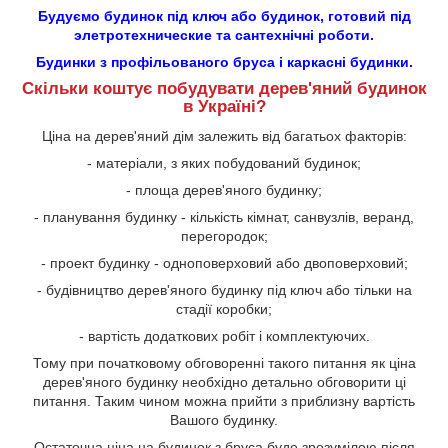
Будуємо будинок під ключ або будинок, готовий під
элетротехнические та сантехнічні роботи.
Будинки з профільованого бруса і каркасні будинки.
Скільки коштує побудувати дерев'яний будинок
в Україні?
Ціна на дерев'яний дім залежить від багатьох факторів:
- матеріали, з яких побудований будинок;
- площа дерев'яного будинку;
- планування будинку - кількість кімнат, санвузлів, веранд,
перегородок;
- проект будинку - одноповерховий або двоповерховий;
- будівництво дерев'яного будинку під ключ або тільки на
стадії коробки;
- вартість додаткових робіт і комплектуючих.
Тому при початковому обговоренні такого питання як ціна
дерев'яного будинку необхідно детально обговорити ці
питання. Таким чином можна прийти з приблизну вартість
Вашого будинку.
Остаточна ціна на будинок з бруса буде зрозумілою після