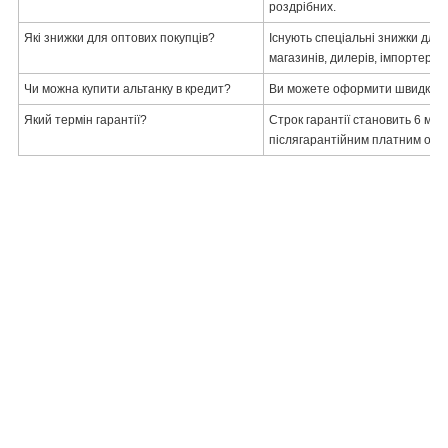
роздрібних.
Які знижки для оптових покупців?
Існують спеціальні знижки для 
магазинів, дилерів, імпортерів.
Чи можна купити альтанку в кредит?
Ви можете оформити швидкий 
Який термін гарантії?
Строк гарантії становить 6 мі
післягарантійним платним обс