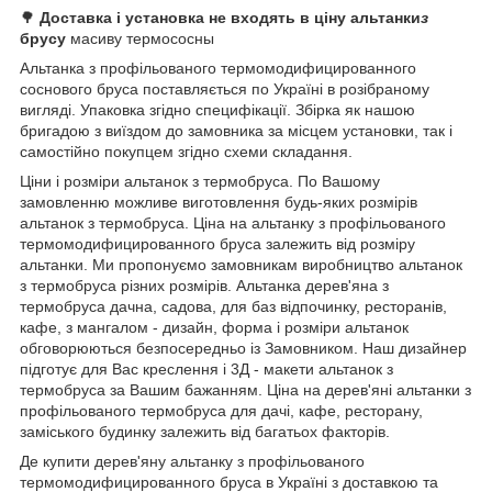
🌳
Доставка і установка не входять в ціну альтанки
з
брусу
масиву термососны
Альтанка з профільованого термомодифицированного
соснового бруса поставляється по Україні в розібраному
вигляді. Упаковка згідно специфікації. Збірка як нашою
бригадою з виїздом до замовника за місцем установки, так і
самостійно покупцем згідно схеми складання.
Ціни і розміри альтанок з термобруса. По Вашому
замовленню можливе виготовлення будь-яких розмірів
альтанок з термобруса. Ціна на альтанку з профільованого
термомодифицированного бруса залежить від розміру
альтанки. Ми пропонуємо замовникам виробництво альтанок
з термобруса різних розмірів. Альтанка дерев'яна з
термобруса дачна, садова, для баз відпочинку, ресторанів,
кафе, з мангалом - дизайн, форма і розміри альтанок
обговорюються безпосередньо із Замовником. Наш дизайнер
підготує для Вас креслення і 3Д - макети альтанок з
термобруса за Вашим бажанням. Ціна на дерев'яні альтанки з
профільованого термобруса для дачі, кафе, ресторану,
заміського будинку залежить від багатьох факторів.
Де купити дерев'яну альтанку з профільованого
термомодифицированного бруса в Україні з доставкою та