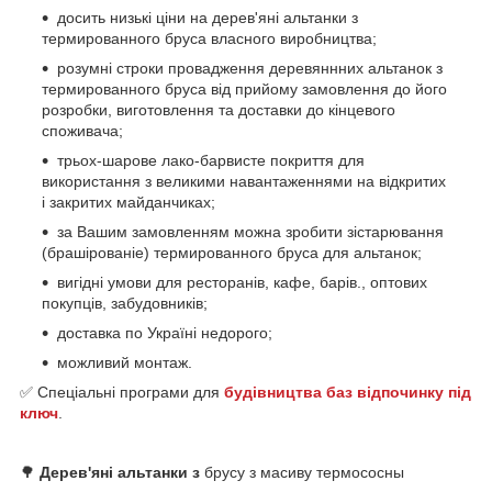
досить низькі ціни на дерев'яні альтанки з
термированного бруса власного виробництва;
розумні строки провадження деревяннних альтанок з
термированного бруса від прийому замовлення до його
розробки, виготовлення та доставки до кінцевого
споживача;
трьох-шарове лако-барвисте покриття для
використання з великими навантаженнями на відкритих
і закритих майданчиках;
за Вашим замовленням можна зробити зістарювання
(брашірованіе) термированного бруса для альтанок;
вигідні умови для ресторанів, кафе, барів., оптових
покупців, забудовників;
доставка по Україні недорого;
можливий монтаж.
✅ Спеціальні програми для
будівництва баз відпочинку під
ключ
.
🌳
Дерев'яні альтанки з
брусу з масиву термососны