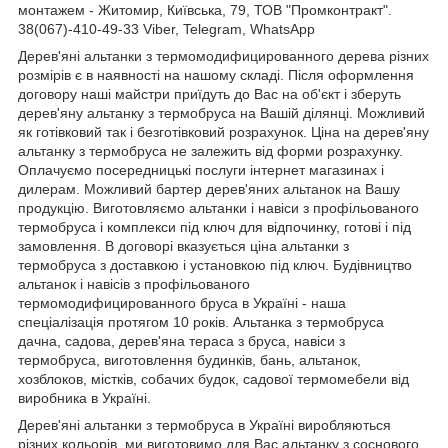
монтажем - Житомир, Київська, 79, ТОВ "Промконтракт".
38(067)-410-49-33 Viber, Telegram, WhatsApp
Дерев'яні альтанки з термомодифицированного дерева різних
розмірів є в наявності на нашому складі. Після оформлення
договору наші майстри приїдуть до Вас на об'єкт і зберуть
дерев'яну альтанку з термобруса на Вашій ділянці. Можливий
як готівковий так і безготівковий розрахунок. Ціна на дерев'яну
альтанку з термобруса не залежить від форми розрахунку.
Оплачуємо посередницькі послуги інтернет магазинах і
дилерам. Можливий бартер дерев'яних альтанок на Вашу
продукцію. Виготовляємо альтанки і навіси з профільованого
термобруса і комплекси під ключ для відпочинку, готові і під
замовлення. В договорі вказується ціна альтанки з
термобруса з доставкою і установкою під ключ. Будівництво
альтанок і навісів з профільованого
термомодифицированного бруса в Україні - наша
спеціалізація протягом 10 років. Альтанка з
термобруса
дачна, садова, дерев'яна тераса з бруса, навіси з
термобруса, виготовлення будинків, бань, альтанок,
хозблоков, містків, собачих будок, садової термомебели від
виробника в Україні.
Дерев'яні альтанки з термобруса в Україні виробляються
різних кольорів, ми виготовимо для Вас альтанку з соснового