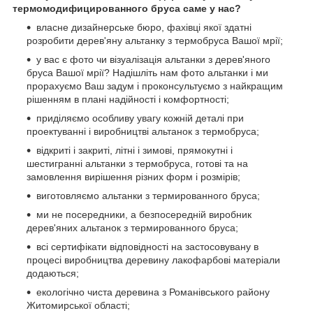
термомодифицированного бруса саме у нас?
власне дизайнерське бюро, фахівці якої здатні
розробити дерев'яну альтанку з термобруса Вашої мрії;
у вас є фото чи візуалізація альтанки з дерев'яного
бруса Вашої мрії? Надішліть нам фото альтанки і ми
прорахуємо Ваш задум і проконсультуємо з найкращим
рішенням в плані надійності і комфортності;
приділяємо особливу увагу кожній деталі при
проектуванні і виробництві альтанок з термобруса;
відкриті і закриті, літні і зимові, прямокутні і
шестигранні альтанки з термобруса, готові та на
замовлення вирішення різних форм і розмірів;
виготовляємо альтанки з термированного бруса;
ми не посередники, а безпосередній виробник
дерев'яних альтанок з термированного бруса;
всі сертифікати відповідності на застосовувану в
процесі виробництва деревину лакофарбові матеріали
додаються;
екологічно чиста деревина з Романівського району
Житомирської області;