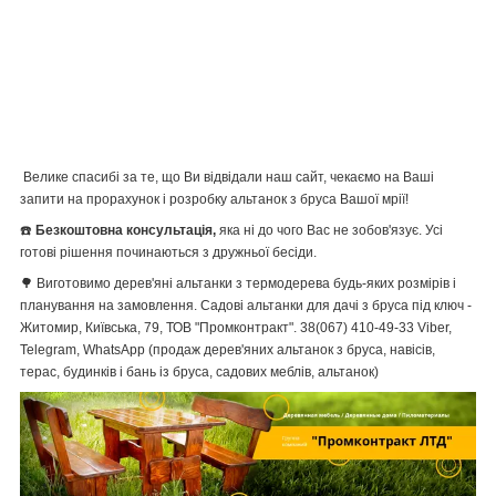
Велике спасибі за те, що Ви відвідали наш сайт, чекаємо на Ваші
запити на прорахунок і розробку альтанок з бруса Вашої мрії!
☎️
Безкоштовна консультація,
яка ні до чого Вас не зобов'язує. Усі
готові рішення починаються з дружньої бесіди.
🌳
Виготовимо дерев'яні альтанки з термодерева будь-яких розмірів і
планування на замовлення.
Садові альтанки для дачі з бруса під ключ -
Житомир, Київська, 79, ТОВ "Промконтракт". 38(067) 410-49-33
Viber,
Telegram, WhatsApp
(продаж дерев'яних альтанок з бруса, навісів,
терас, будинків і бань із бруса, садових меблів, альтанок)