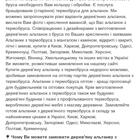
бруса необхідного Вам кольору і обробки. Є послуга
брашірованіе (старіння) термобруса для альтанок. Ми
можемо запропонувати різні варіанти дерев'яних альтанок,
вислати Вам фото і креслення вакансій, що Вас альтанок з
термобруса. Співпрацюємо з дизайнерами з виготовлення
дерев'яних альтанок з бруса по Ваших кресленнях і заявками.
Альтанки з термобруса з мангалом і каміном, відкриті і закриті,
літні і зимові, купити в Києві, Харкові, Дніпропетровську, Одесі,
Кременчуці, Полтаві, Запоріжжі, Миколаєві, Херсоні,
Житомирі, Вінниці, Хмельницькому та інших містах в Україні
Ви зможете, розмістивши замовлення на нашому сайті.
Купити
дерев'яну альтанку з термобруса недорого можливо,
зробивши замовлення на оптову партію дерев'яних альтанок з
термобруса. Альтанки з термобруса оптом - кращі пропозиції
для будівельників та оптових покупців. Крім виготовлення
дерев'яних альтанок з термобруса також ми будуємо
дерев'яні будинки і лазні з профільованого термобруса,
виробляємо дерев'яні меблі з масиву деревини. Замовляйте
готові альтанки з дерев'яного термобруса зі складу за
найнижчими цінами в Україні, Києві, Харкові,
Дніпропетровську, Запоріжжі. Одесі, Миколаєві, Херсоні,
Полтаві, Кременчуці.
🌳
Чому Ви можете замовити дерев'яну альтанку з