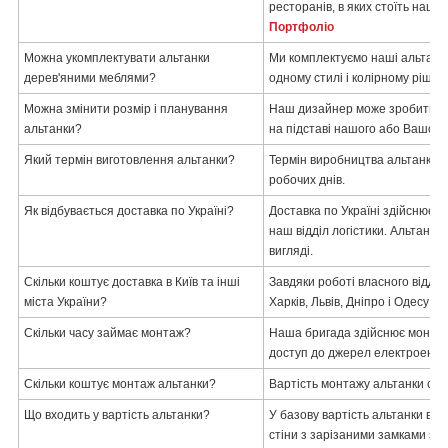
ресторанів, в яких стоїть наша
Портфоліо
Можна укомплектувати альтанки
Ми комплектуємо наші альтан
дерев'яними меблями?
одному стилі і колірному рішенн
Можна змінити розмір і планування
Наш дизайнер може зробити бе
альтанки?
на підставі нашого або Вашого
Який термін виготовлення альтанки?
Термін виробництва альтанки ві
робочих днів.
Як відбувається доставка по Україні?
Доставка по Україні здійснюєт
наш відділ логістики. Альтанка
вигляді.
Скільки коштує доставка в Київ та інші
Завдяки роботі власного відділу
міста України?
Харків, Львів, Дніпро і Одесу - 
Скільки часу займає монтаж?
Наша бригада здійснює монтаж 
доступ до джерел електроенерг
Скільки коштує монтаж альтанки?
Вартість монтажу альтанки стан
Що входить у вартість альтанки?
У базову вартість альтанки вхо
стіни з зарізаними замками зг