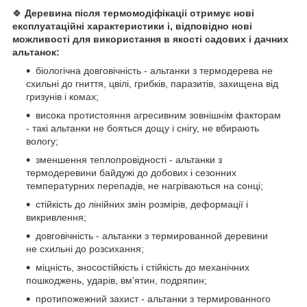
🍀
Деревина після термомодіфікаціі отримує нові
експлуатаційні характеристики і, відповідно нові
можливості для використання в якості садових і дачних
альтанок:
біологічна довговічність - альтанки з термодерева не
схильні до гниття, цвілі, грибків, паразитів, захищена від
гризунів і комах;
висока протистояння агресивним зовнішнім факторам
- такі альтанки не бояться дощу і снігу, не вбирають
вологу;
зменшення теплопровідності - альтанки з
термодеревини байдужі до добових і сезонних
температурних перепадів, не нагріваються на сонці;
стійкість до лінійних змін розмірів, деформації і
викривлення;
довговічність - альтанки з термированной деревини
не схильні до розсихання;
міцність, зносостійкість і стійкість до механічних
пошкоджень, ударів, вм'ятин, подряпин;
протипожежний захист - альтанки з термированного