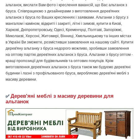
альтанок, вислати Вам фото і креслення вакансій, що Вас альтанок з
бруса. Співпрацюємо з дизайнерами з виготовлення дерев'яних
альтанок з бруса по Ваших кресленнях і заявками. Альтанки з брусу з
мангалом і каміном, відкриті і закриті, літні і зимові, купити в Києві,
Харкові, Дніпропетровську, Одесі, Кременчуці, Полтаві, Запоріжжі,
Миколаєві, Херсоні, Житомирі, Вінниці, Хмельницькому та інших містах
в Україні Ви зможете, розмістивши замовлення на нашому сайті. Купити
дерев'яну альтанку з бруса недорого можливо, зробивши замовлення
на оптову партію дерев'яних альтанок з бруса. Альтанки з брусу оптом -
кращі пропозиції для будівельників та оптових покупців. Крім
виготовлення дерев'яних альтанок з бруса також ми будуємо дерев'яні
будинки і лазні з профільованого бруса, виробляємо дерев'яні меблі з
масиву деревини.
Дерев'яні меблі з масиву деревини для
✅
альтанок