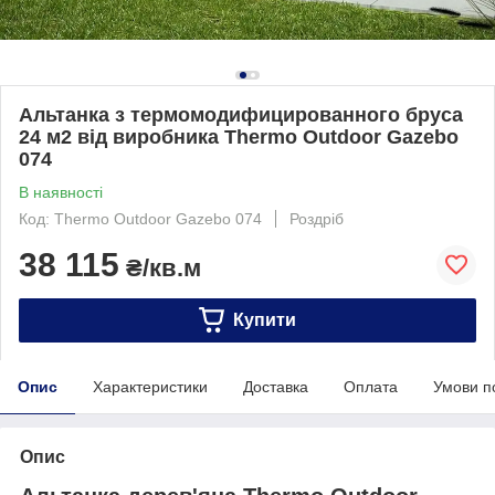
Альтанка з термомодифицированного бруса
24 м2 від виробника Thermo Outdoor Gazebo
074
В наявності
Код: Thermo Outdoor Gazebo 074
Роздріб
38 115
₴/кв.м
Купити
Опис
Характеристики
Доставка
Оплата
Умови п
Опис