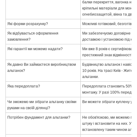
балки перекриття, вагонка на 
кріпильні матеріали для монта
огнебиозащитой, вікна та двері
Які форми розрахунку?
Можливі готівковий, безготівко
Як відбувається оформлення
Ми забезпечуємо договірне офо
замовлення?
доставкою і установкою під клю
Які гарантії ми можемо надати?
Ми вже 8 років є сертифікован
престижний знак відмінності, щ
Як давно Ви займаєтеся виробництвом
Будівництво альтанок і навісів
альтанок?
10 років. На трасі Київ - Житом
альтанки.
Яка передоплата?
Передоплата становить 50% від
монтажу. У разі 100% передоп
Чи зможемо ми зібрати альтанку своїми
Ви можете зібрати куплену у н
руками на своїй ділянці?
Потрібен фундамент для альтанки?
Не обов'язково, ми можемо прив
штуку і встановити на них. У р
встановлену таким чином альта