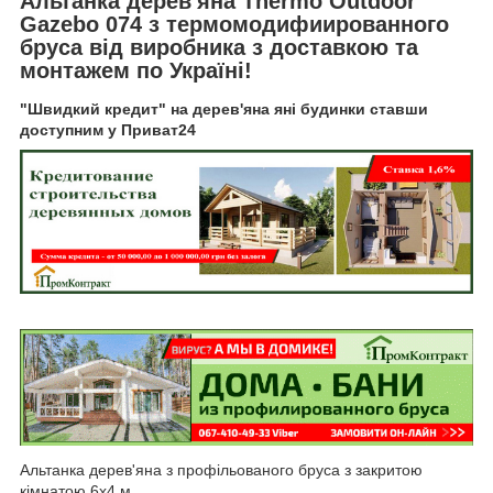
Альтанка дерев'яна
Thermo Outdoor
Gazebo
074
з термомодифиированного
бруса від виробника з доставкою та
монтажем по Україні!
"Швидкий кредит" на дерев'яна яні будинки ставши
доступним у Приват24
Альтанка дерев'яна з профільованого бруса з закритою
кімнатою 6х4 м.