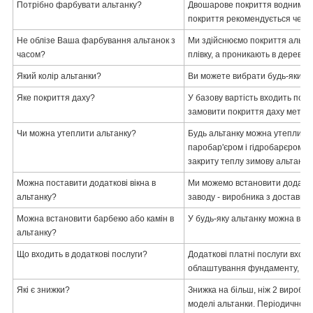
Потрібно фарбувати альтанку?
Двошарове покриття водним ла
покриття рекомендується через
Не облізе Ваша фарбування альтанок з
Ми здійснюємо покриття альтан
часом?
плівку, а проникають в деревин
Який колір альтанки?
Ви можете вибрати будь-який ко
Яке покриття даху?
У базову вартість входить по
замовити покриття даху метал
Чи можна утеплити альтанку?
Будь альтанку можна утеплити
паробар'єром і гідробарєром і
закриту теплу зимову альтанку
Можна поставити додаткові вікна в
Ми можемо встановити додатков
альтанку?
заводу - виробника з доставкою 
Можна встановити барбекю або камін в
У будь-яку альтанку можна вста
альтанку?
Що входить в додаткові послуги?
Додаткові платні послуги вход
облаштування фундаменту, зіс
Які є знижки?
Знижка на більш, ніж 2 вироби 
моделі альтанки. Періодично на