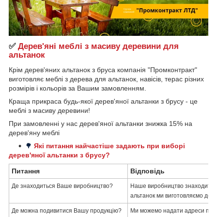
✅
Дерев'яні меблі з масиву деревини для
альтанок
Крім дерев'яних альтанок з бруса компанія "Промконтракт"
виготовляє меблі з дерева для альтанок, навісів, терас різних
розмірів і кольорів за Вашим замовленням.
Краща прикраса будь-якої дерев'яної альтанки з брусу - це
меблі з масиву деревини!
При замовленні у нас дерев'яної альтанки знижка 15% на
дерев'яну меблі
🌳
Які питання найчастіше задають при виборі
дерев'яної альтанки з брусу?
Питання
Відповідь
Де знаходиться Ваше виробництво?
Наше виробництво знаходиться
альтанок ми виготовляємо дерев
Де можна подивитися Вашу продукцію?
Ми можемо надати адреси побуд