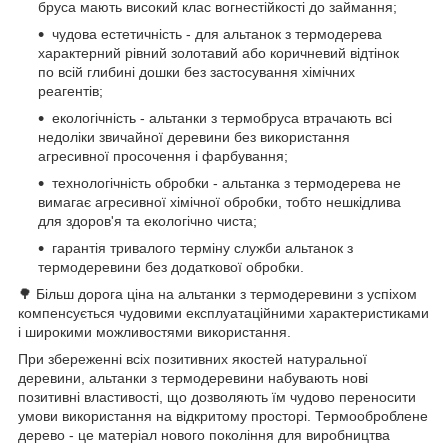
бруса мають високий клас вогнестійкості до займання;
чудова естетичність - для альтанок з термодерева
характерний рівний золотавий або коричневий відтінок
по всій глибині дошки без застосування хімічних
реагентів;
екологічність - альтанки з термобруса втрачають всі
недоліки звичайної деревини без використання
агресивної просочення і фарбування;
технологічність обробки - альтанка з термодерева не
вимагає агресивної хімічної обробки, тобто нешкідлива
для здоров'я та екологічно чиста;
гарантія тривалого терміну служби альтанок з
термодеревини без додаткової обробки.
🌳 Більш дорога ціна на альтанки з термодеревини з успіхом
компенсується чудовими експлуатаційними характеристиками
і широкими можливостями використання.
При збереженні всіх позитивних якостей натуральної
деревини, альтанки з термодеревини набувають нові
позитивні властивості, що дозволяють їм чудово переносити
умови використання на відкритому просторі. Термооброблене
дерево - це матеріал нового покоління для виробництва