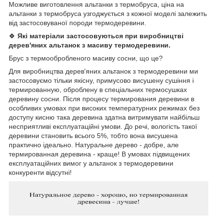
Можливе виготовлення альтанки з термобруса, ціна на
альтанки з термобруса узгоджується з кожної моделі залежить
від застосовуваної породи термодеревини.
🍀
Які матеріали застосовуються при виробництві
дерев'яних альтанок з масиву термодеревини.
Брус з термообробленого масиву сосни, що це?
Для виробництва дерев'яних альтанок з термодеревини ми
застосовуємо тільки якісну, примусово висушену сушіння і
термированную, оброблену в спеціальних термосушках
деревину сосни. Після процесу термирования деревини в
особливих умовах при високих температурних режимах без
доступу кисню така деревина здатна витримувати найбільш
несприятливі експлуатаційні умови. До речі, вологість такої
деревини становить всього 5%, тобто вона висушена
практично ідеально. Натуральне дерево - добре, але
термированная деревина - краще! В умовах підвищених
експлуатаційних вимог у альтанок з термодеревини
конкуренти відсутні!