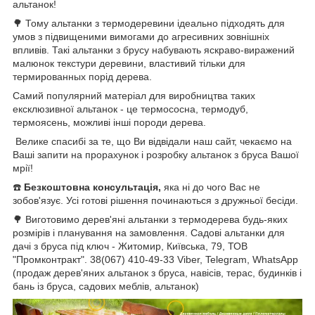
альтанок!
🌳 Тому альтанки з термодеревини ідеально підходять для
умов з підвищеними вимогами до агресивних зовнішніх
впливів. Такі альтанки з брусу набувають яскраво-виражений
малюнок текстури деревини, властивий тільки для
термированных порід дерева.
Самий популярний матеріал для виробництва таких
ексклюзивної альтанок - це термососна, термодуб,
термоясень, можливі інші породи дерева.
Велике спасибі за те, що Ви відвідали наш сайт, чекаємо на
Ваші запити на прорахунок і розробку альтанок з бруса Вашої
мрії!
☎️
Безкоштовна консультація,
яка ні до чого Вас не
зобов'язує. Усі готові рішення починаються з дружньої бесіди.
🌳 Виготовимо дерев'яні альтанки з термодерева будь-яких
розмірів і планування на замовлення. Садові альтанки для
дачі з бруса під ключ - Житомир, Київська, 79, ТОВ
"Промконтракт". 38(067) 410-49-33 Viber, Telegram, WhatsApp
(продаж дерев'яних альтанок з бруса, навісів, терас, будинків і
бань із бруса, садових меблів, альтанок)