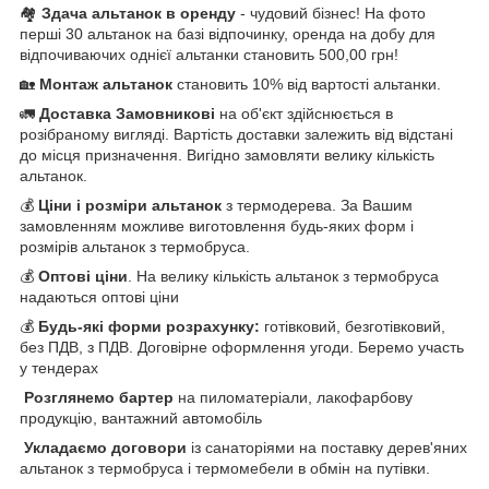
🏘️
Здача альтанок в оренду
- чудовий бізнес! На фото
перші 30 альтанок на базі відпочинку, оренда на добу для
відпочиваючих однієї альтанки становить 500,00 грн!
🏡
Монтаж альтанок
становить 10% від вартості альтанки.
🚛
Доставка Замовникові
на об'єкт здійснюється в
розібраному вигляді. Вартість доставки залежить від відстані
до місця призначення. Вигідно замовляти велику кількість
альтанок.
💰
Ціни і розміри альтанок
з термодерева. За Вашим
замовленням можливе виготовлення будь-яких форм і
розмірів альтанок з термобруса.
💰
Оптові ціни
. На велику кількість альтанок з термобруса
надаються оптові ціни
💰
Будь-які форми розрахунку:
готівковий, безготівковий,
без ПДВ, з ПДВ. Договірне оформлення угоди. Беремо участь
у тендерах
Розглянемо бартер
на пиломатеріали, лакофарбову
продукцію, вантажний автомобіль
Укладаємо договори
із санаторіями на поставку дерев'яних
альтанок з термобруса і термомебели в обмін на путівки.