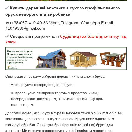
✅
Купити дерев'яні альтанки з сухого профільованого
бруса недорого від виробника
☎️ (+38)067-410-49-33 Viber, Telegram, WhatsApp E-mail:
4104933@gmail.com
✅
Спеціальні програми для
будівництва баз відпочинку під
ключ
.
Співпраця з продажу в Україні дерев'яних альтанок з бруса:
оплачуємо посередницькі послуги;
пропонуємо співпрацю
торговим представникам,
посередникам, інвесторам, великим оптовим покупцям,
експортерам.
Дерев'яні альтанки з брусу в Україні виробляються різних кольорів, ми
виготовимо для Вас альтанку з соснового бруса необхідного Вам
кольору і обробки. Є послуга брашірованіе (старіння) бруса для
альтанок. Ми можемо запропонувати різні варіанти дерев'яних