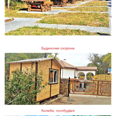
Будиночки охорони
Колиби, госпбудівлі