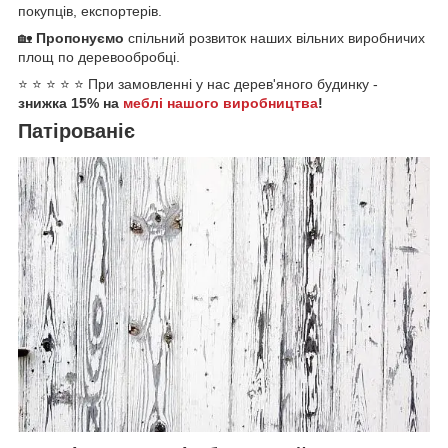
покупців, експортерів.
🏡
Пропонуємо
спільний розвиток наших вільних виробничих
площ по деревообробці.
⭐ ⭐ ⭐ ⭐ ⭐ При замовленні у нас дерев'яного будинку -
знижка 15% на
меблі нашого виробництва
!
Патірованіє