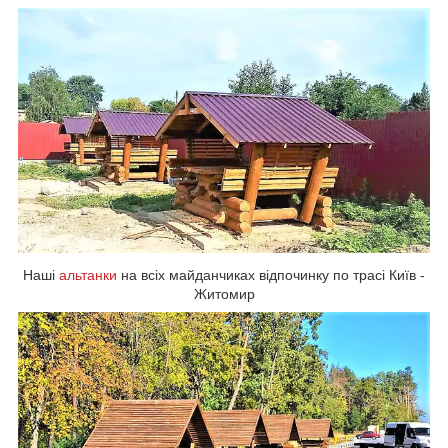
Наші
альтанки
на всіх майданчиках відпочинку по трасі Київ -
Житомир