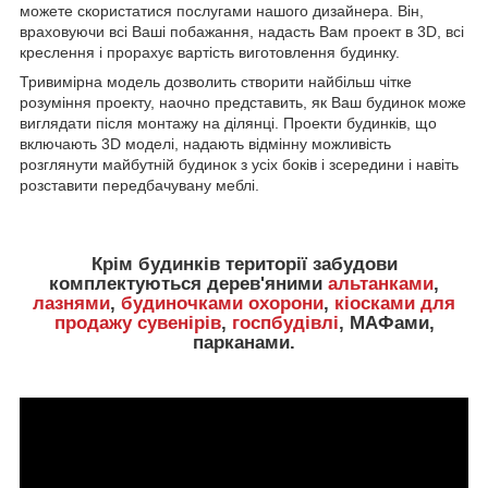
можете скористатися послугами нашого дизайнера. Він,
враховуючи всі Ваші побажання, надасть Вам проект в 3D, всі
креслення і прорахує вартість виготовлення будинку.
Тривимірна модель дозволить створити найбільш чітке
розуміння проекту, наочно представить, як Ваш будинок може
виглядати після монтажу на ділянці. Проекти будинків, що
включають 3D моделі, надають відмінну можливість
розглянути майбутній будинок з усіх боків і зсередини і навіть
розставити передбачувану меблі.
Крім будинків території забудови
комплектуються дерев'яними
альтанками
,
лазнями
,
будиночками охорони
,
кіосками для
продажу сувенірів
,
госпбудівлі
, МАФами,
парканами.