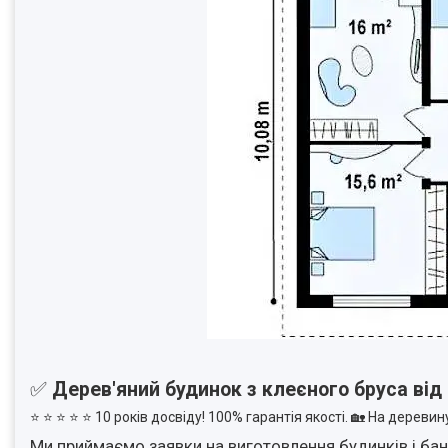
✅
Дерев'яний будинок з клеєного бруса від 
⭐ ⭐ ⭐ ⭐ ⭐ 10 років досвіду! 100% гарантія якості. 🏡 На дерев
Ми приймаємо заявки на виготовлення будинків і бань