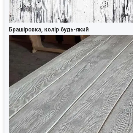
Брашіровка, колір будь-який