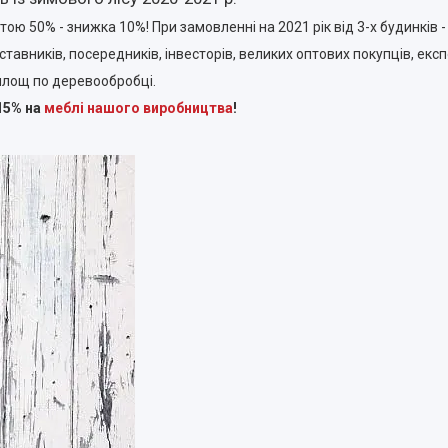
ою 50% - знижка 10%! При замовленні на 2021 рік від 3-х будинків 
тавників, посередників, інвесторів, великих оптових покупців, експ
площ по деревообробці.
15% на
меблі нашого виробництва
!