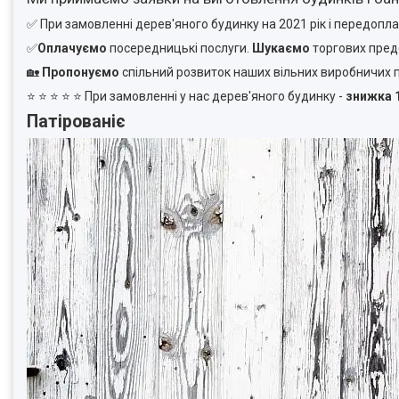
✅
При замовленні дерев'яного будинку на 2021 рік і передоплат
✅
Оплачуємо
посередницькі послуги.
Шукаємо
торгових предс
🏡
Пропонуємо
спільний розвиток наших вільних виробничих 
⭐ ⭐ ⭐ ⭐ ⭐ При замовленні у нас дерев'яного будинку -
знижка 
Патірованіє