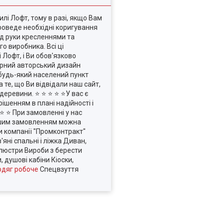
лі Лофт, тому в разі, якщо Вам
проведе необхідні коригування
д руки кресленнями та
о виробника. Всі ці
 Лофт, і Ви обов'язково
орний авторський дизайн
 будь-який населений пункт
а те, що Ви відвідали наш сайт,
деревини. ⭐ ⭐ ⭐ ⭐ ⭐У вас є
ішенням в плані надійності і
⭐ ⭐ При замовленні у нас
Вашим замовленням можна
и компанії "Промконтракт"
яні спальні і ліжка Диван,
 люстри Вироби з берести
 душові кабіни Кіоски,
дяг робоче
Спецвзуття