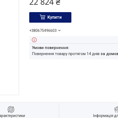
22 824 ₴
Купити
+380675496603
повернення товару протягом 14 днів
за домо
арактеристики
Інформація д