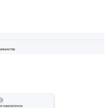
вленістю
ля замовлення