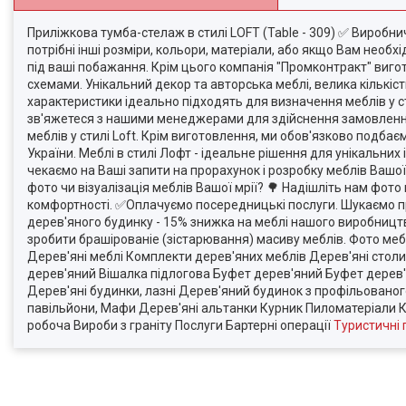
Приліжкова тумба-стелаж в стилі LOFT (Table - 309) ✅ Виробни
потрібні інші розміри, кольори, матеріали, або якщо Вам необх
під ваші побажання. Крім цього компанія "Промконтракт" виг
схемами. Унікальний декор та авторська меблі, велика кількіст
характеристики ідеально підходять для визначення меблів у ст
зв'яжетеся з нашими менеджерами для здійснення замовлення
меблів у стилі Loft. Крім виготовлення, ми обов'язково подба
України. Меблі в стилі Лофт - ідеальне рішення для унікальних 
чекаємо на Ваші запити на прорахунок і розробку меблів Вашої
фото чи візуалізація меблів Вашої мрії? 🌳 Надішліть нам фото
комфортності. ✅Оплачуємо посередницькі послуги. Шукаємо пре
дерев'яного будинку - 15% знижка на меблі нашого виробницт
зробити брашірованіе (зістарювання) масиву меблів. Фото меб
Дерев'яні меблі Комплекти дерев'яних меблів Дерев'яні столи С
дерев'яний Вішалка підлогова Буфет дерев'яний Буфет дерев'я
Дерев'яні будинки, лазні Дерев'яний будинок з профільованого 
павільйони, Мафи Дерев'яні альтанки Курник Пиломатеріали 
робоча Вироби з граніту Послуги Бартерні операції
Туристичні 