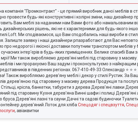
ча компанія "Промконтракт" - це прямий виробник даної меблів в сти
ідно провести будь-які конструктивні і колірні зміни, наш дизайнер 
отовить Вам меблі за наданими нам Вами фото або намальованим ві
ь дизайнерських рішень, які не є характерними для будь-якого іншог
илі Loft. Ми сподіваємося, що Вам сподобались наші вироби в стилі
. Залиште заявку і наші дизайнери рпазработают для Вас неповт
ємо про недорогої і якісної доставки попутним транспортом меблів у
і сучасних інтер'єрів в будь-яких приміщеннях. Велике спасибі Вам з
 мрії! Ми також виробляємо дерев'яні меблі під старовину з масиву 
 меблів і ми прорахуємо Ваш задум і проконсультуємо з найкращим р
дставників в південних регіонах. 067-410-49-33 Олександр ⭐ ⭐ ⭐ 
ва! Також виробляємо дерев'яну меблі і декор у стилі Рустик. За 
лів дерев'яною під старовину з масиву дерева Продукція та послуг
тільці, крісла, банкетки, табурети з дерева Дерев'яні лавки Дерев'
ний під старовину Кухня дерев'яна Винні шафи і полиці Дерев'яні
бруса Дерев'яні лазні та сауни Дачні та садові будиночки Туалети,
Контейнер дерев'яний Лоток для хліба
Спецодяг і спецвзуття
,
Спецо
послуги
, авіаквитки