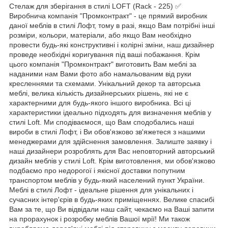
Стелаж для зберігання в стилі LOFT (Rack - 225) ✅
Виробнича компанія "Промконтракт" - це прямий виробник
даної меблів в стилі Лофт, тому в разі, якщо Вам потрібні інші
розміри, кольори, матеріали, або якщо Вам необхідно
провести будь-які конструктивні і колірні зміни, наш дизайнер
проведе необхідні коригування під ваші побажання. Крім
цього компанія "Промконтракт" виготовить Вам меблі за
наданими нам Вами фото або намальованим від руки
кресленнями та схемами. Унікальний декор та авторська
меблі, велика кількість дизайнерських рішень, які не є
характерними для будь-якого іншого виробника. Всі ці
характеристики ідеально підходять для визначення меблів у
стилі Loft. Ми сподіваємося, що Вам сподобались наші
вироби в стилі Лофт, і Ви обов'язково зв'яжетеся з нашими
менеджерами для здійснення замовлення. Залиште заявку і
наші дизайнери розроблять для Вас неповторний авторський
дизайн меблів у стилі Loft. Крім виготовлення, ми обов'язково
подбаємо про недорогої і якісної доставки попутним
транспортом меблів у будь-який населений пункт України.
Меблі в стилі Лофт - ідеальне рішення для унікальних і
сучасних інтер'єрів в будь-яких приміщеннях. Велике спасибі
Вам за те, що Ви відвідали наш сайт, чекаємо на Ваші запити
на прорахунок і розробку меблів Вашої мрії! Ми також