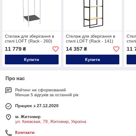
Стелаж для зберігання в
Стелаж для зберігання в
Стел
стилі LOFT (Rack - 260)
стилі LOFT (Rack - 141)
стил
11 779
14 357
11 
₴
₴
Купити
Купити
Про нас
Рейтинг не сформований
Менше 5 відгуків за останній рік
Працює з 27.12.2020
м. Житомир
ул. Киевская, 79, Житомир, Україна
Контакти