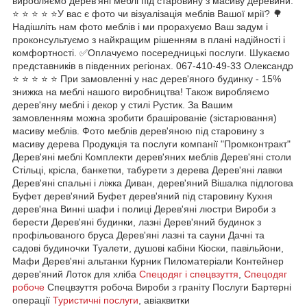
виробляємо дерев'яні меблі під старовину з масиву деревини.
⭐ ⭐ ⭐ ⭐ ⭐У вас є фото чи візуалізація меблів Вашої мрії? 🌳
Надішліть нам фото меблів і ми прорахуємо Ваш задум і
проконсультуємо з найкращим рішенням в плані надійності і
комфортності. ✅Оплачуємо посередницькі послуги. Шукаємо
представників в південних регіонах. 067-410-49-33 Олександр
⭐ ⭐ ⭐ ⭐ ⭐ При замовленні у нас дерев'яного будинку - 15%
знижка на меблі нашого виробництва! Також виробляємо
дерев'яну меблі і декор у стилі Рустик. За Вашим
замовленням можна зробити брашірованіе (зістарювання)
масиву меблів. Фото меблів дерев'яною під старовину з
масиву дерева Продукція та послуги компанії "Промконтракт"
Дерев'яні меблі Комплекти дерев'яних меблів Дерев'яні столи
Стільці, крісла, банкетки, табурети з дерева Дерев'яні лавки
Дерев'яні спальні і ліжка Диван, дерев'яний Вішалка підлогова
Буфет дерев'яний Буфет дерев'яний під старовину Кухня
дерев'яна Винні шафи і полиці Дерев'яні люстри Вироби з
берести Дерев'яні будинки, лазні Дерев'яний будинок з
профільованого бруса Дерев'яні лазні та сауни Дачні та
садові будиночки Туалети, душові кабіни Кіоски, павільйони,
Мафи Дерев'яні альтанки Курник Пиломатеріали Контейнер
дерев'яний Лоток для хліба
Спецодяг і спецвзуття
,
Спецодяг
робоче
Спецвзуття робоча Вироби з граніту Послуги Бартерні
операції
Туристичні послуги
, авіаквитки