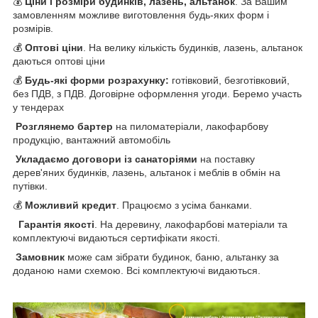
💰
Ціни і розміри будинків, лазень, альтанок
. За Вашим
замовленням можливе виготовлення будь-яких форм і
розмірів.
💰
Оптові ціни
. На велику кількість будинків, лазень, альтанок
даються оптові ціни
💰
Будь-які форми розрахунку:
готівковий, безготівковий,
без ПДВ, з ПДВ. Договірне оформлення угоди. Беремо участь
у тендерах
Розглянемо бартер
на пиломатеріали, лакофарбову
продукцію, вантажний автомобіль
Укладаємо договори із санаторіями
на поставку
дерев'яних будинків, лазень, альтанок і меблів в обмін на
путівки.
💰
Можливий кредит
. Працюємо з усіма банками.
Гарантія якості
. На деревину, лакофарбові матеріали та
комплектуючі видаються сертифікати якості.
Замовник
може сам зібрати будинок, баню, альтанку за
доданою нами схемою. Всі комплектуючі видаються.