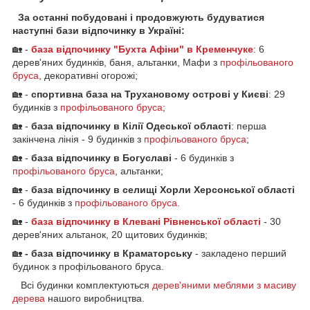
За останні побудовані і продовжують будуватися
наступні бази відпочинку в Україні:
🏡 -
база відпочинку "Бухта Афіни" в Кременчук
е
: 6
дерев'яних будинків, баня, альтанки, Мафи з
профільованого
бруса
, декоративні огорожі;
🏡 -
спортивна база на Трухановому острові у Києві
: 29
будинків з
профільованого бруса
;
🏡 -
база відпочинку в Кілії Одеської області
: перша
закінчена лінія - 9 будинків з
профільованого бруса
;
🏡 -
база відпочинку в Богуславі
- 6 будинків з
профільованого бруса
, альтанки;
🏡 -
база відпочинку в селищі Хорли Херсонської області
- 6 будинків з
профільованого бруса
.
🏡 -
база відпочинку в Клевані Рівненської області
- 30
дерев'яних альтанок, 20 щитових будинків;
🏡
- база відпочинку в Краматорську
- закладено перший
будинок з профільованого бруса.
Всі будинки комплектуються
дерев'яними меблями з масиву
дерева
нашого виробництва.