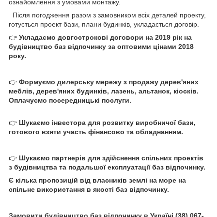
ознайомлення з умовами монтажу.
Після погодження разом з замовником всіх деталей проекту,
готується проект бази, плани будинків, укладається договір.
👉
Укладаємо довгострокові договори на 2019 рік на
будівництво баз відпочинку за оптовими цінами 2018
року.
👉
Формуємо дилерську мережу з продажу дерев'яних
меблів, дерев'яних будинків, лазень, альтанок, кіосків.
Оплачуємо посередницькі послуги.
👉
Шукаємо інвестора для розвитку виробничої бази,
готового взяти участь фінансово та обладнанням.
👉
Шукаємо партнерів для здійснення спільних проектів
з будівництва та подальшої експлуатації баз відпочинку.
Є кілька пропозицій від власників землі на море на
спільне використання в якості баз відпочинку.
Замовити будівництво баз відпочинку в Україні (38) 067-