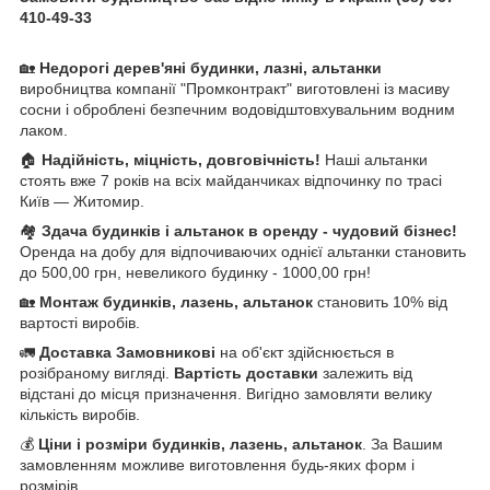
410-49-33
🏡
Недорогі дерев'яні будинки, лазні, альтанки
виробництва компанії "Промконтракт" виготовлені із масиву
сосни і оброблені безпечним водовідштовхувальним водним
лаком.
🏠
Надійність, міцність, довговічність!
Наші альтанки
стоять вже 7 років на всіх майданчиках відпочинку по трасі
Київ ― Житомир.
🏘️
Здача будинків і альтанок в оренду - чудовий бізнес!
Оренда на добу для відпочиваючих однієї альтанки становить
до 500,00 грн, невеликого будинку - 1000,00 грн!
🏡
Монтаж будинків, лазень, альтанок
становить 10% від
вартості виробів.
🚛
Доставка Замовникові
на об'єкт здійснюється в
розібраному вигляді.
Вартість доставки
залежить від
відстані до місця призначення. Вигідно замовляти велику
кількість виробів.
💰
Ціни і розміри будинків, лазень, альтанок
. За Вашим
замовленням можливе виготовлення будь-яких форм і
розмірів.