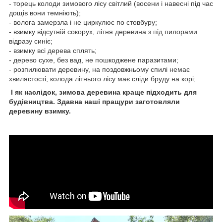
- торець колоди зимового лісу світлий (восени і навесні під час
дощів вони темніють);
- волога замерзла і не циркулює по стовбуру;
- взимку відсутній сокорух, літня деревина з під пилорами
відразу синіє;
- взимку всі дерева сплять;
- дерево сухе, без вад, не пошкоджене паразитами;
- розпилювати деревину, на поздовжньому спилі немає
хвилястості, колода літнього лісу має сліди бруду на корі;
І як наслідок, зимова деревина краще підходить для
будівництва. Здавна наші пращури заготовляли
деревину взимку.