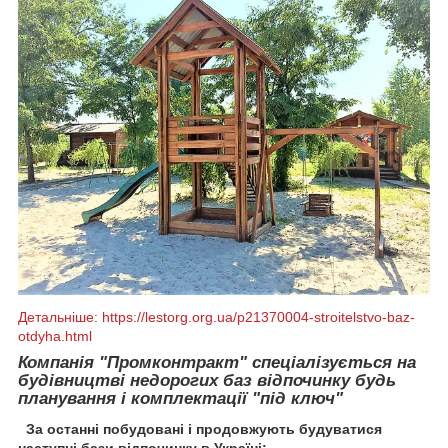
Детальніше: https://lestorg.org.ua/p21370004-stroitelstvo-baz-
otdyha.html
Компанія "Промконтракт" спеціалізується на
будівництві недорогих баз відпочинку будь
планування і комплектації "під ключ"
За останні побудовані і продовжують будуватися
наступні бази відпочинку в Україні: