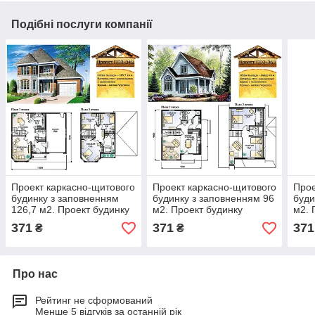
Подібні послуги компанії
Проект каркасно-щитового
Проект каркасно-щитового
Прое
будинку з заповненням
будинку з заповненням 96
буди
126,7 м2. Проект будинку
м2. Проект будинку
м2. 
безкоштовно при
безкоштовно при
безк
371
371
371
₴
₴
замовленні будівництва
замовленні будівництва
замо
Про нас
Рейтинг не сформований
Менше 5 відгуків за останній рік