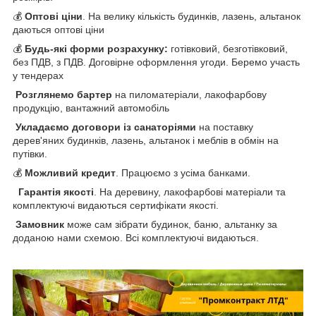
💰
Оптові ціни
. На велику кількість будинків, лазень, альтанок
даються оптові ціни
💰
Будь-які форми розрахунку:
готівковий, безготівковий,
без ПДВ, з ПДВ. Договірне оформлення угоди. Беремо участь
у тендерах
Розглянемо бартер
на пиломатеріали, лакофарбову
продукцію, вантажний автомобіль
Укладаємо договори із санаторіями
на поставку
дерев'яних будинків, лазень, альтанок і меблів в обмін на
путівки.
💰
Можливий кредит
. Працюємо з усіма банками.
Гарантія якості
. На деревину, лакофарбові матеріали та
комплектуючі видаються сертифікати якості.
Замовник
може сам зібрати будинок, баню, альтанку за
доданою нами схемою. Всі комплектуючі видаються.