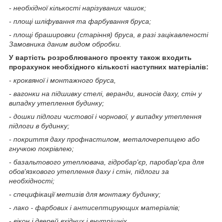
- необхідної кількості нарізуваних чашок;
- площі шліфування та фарбування бруса;
- площі брашировки (старіння) бруса, в разі зацікавленості
Замовника даним видом обробки.
У вартість розроблюваного проекту також входить
прорахунок необхідного кількості наступних матеріалів:
- кроквяної і монтажного бруса,
- вагонки на підшивку стелі, веранди, виносів даху, стін у
випадку утеплення будинку;
- дошки підлоги чистової і чорнової, у випадку утеплення
підлоги в будинку;
- покриття даху профнастилом, металочерепицею або
гнучкою покрівлею;
- базальтового утеплювача, гідробар'єр, паробар'єра для
обов'язкового утеплення даху і стін, підлоги за
необхідності;
- специфікації метизів для монтажу будинку;
- лако - фарбових і антисептирующих матеріалів;
- вікон і дверей вхідних і внутрішніх.