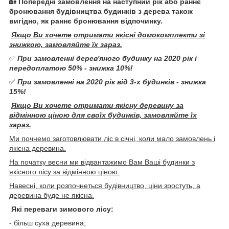
🏡
Попередні замовлення на наступний рік або раннє
бронювання будівництва будинків з дерева також
вигідно, як раннє бронювання відпочинку.
Якщо Ви хочете отримати якісні домокомплекти зі
знижкою, замовляйте їх зараз.
✅
При замовленні дерев'яного будинку на 2020 рік і
передоплатою 50% - знижка 10%!
✅
При замовленні на 2020 рік від 3-х будинків - знижка
15%!
Якщо Ви хочете отримати якісну деревину за
відмінною ціною для своїх будинків, замовляйте їх
зараз.
Ми почнемо заготовлювати ліс в січні, коли мало замовлень і
якісна деревина.
На початку весни ми відвантажимо Вам Ваші будинки з
якісного лісу за відмінною ціною.
Навесні, коли розпочнеться будівництво, ціни зростуть, а
деревина буде не якісна.
Які переваги зимового лісу:
- більш суха деревина;