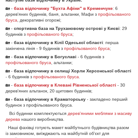
🏡 -
база відпочинку "Бухта Афіни" в Кременчук
е
: 6
дерев'яних будинків, баня, альтанки, Мафи з
профільованого
бруса
, декоративні огорожі;
🏡 -
спортивна база на Трухановому острові у Києві
: 29
будинків з
профільованого бруса
;
🏡 -
база відпочинку в Кілії Одеської області
: перша
закінчена лінія - 9 будинків з
профільованого бруса
;
🏡 -
база відпочинку в Богуславі
- 6 будинків з
профільованого бруса
, альтанки;
🏡 -
база відпочинку в селищі Хорли Херсонської області
- 6 будинків з
профільованого бруса
.
🏡 -
база відпочинку в Клевані Рівненської області
- 30
дерев'яних альтанок, 20 щитових будинків;
🏡
- база відпочинку в Краматорську
- закладено перший
будинок з профільованого бруса.
Всі будинки комплектуються
дерев'яними меблями з масиву
дерева
нашого виробництва.
Наші фахівці готують макет майбутнього будівництва разом
із замовником, виїжджають на майбутній об'єкт для