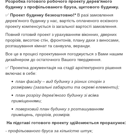
Розробка готового робочого проекту дерев'яного
будинку з профільованого бруса, щитового будинку.
✅
Проект будинку безкоштовно!*
В разі замовлення
дерев'яного будинку у нас, вартість оплаченого ескізного
проекту компенсується із загальної вартості замовлення.
Повний готовий проект з урахуванням віконних, дверних
прорізів, висотою стін, фронтонів, плану дахи з виносами,
розташування кімнат та санвузла, веранди.
Все це в процесі проектування погоджується з Вами нашим
дизайнером до остаточного Вашого твердження.
✅ Проектна документація на стадії архітектурного рішення
включає в себе:
план фасаду – вид будинку з різних сторін з
розмірами (загальні габарити та окремі елементи);
план розрізу дерев'яного будинку зі всіма
приміщеннями;
поверховий план будинку з розташуванням
приміщень, прорізів, розмірів.
На підставі готового проекту здійснюється прорахунок:
- профільованого бруса за кількістю штук;