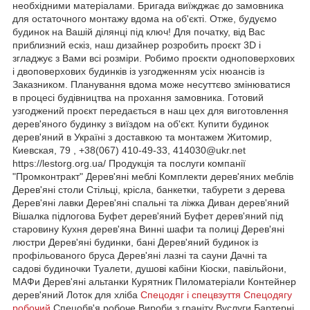
Спецодяг і спецвзуття
Спецодягу
робочий
Спецобв'я робоче Вироби з граніту Вуслуги Бартерні