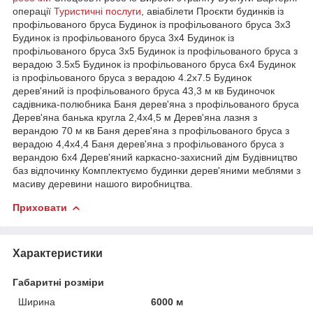
операції
Туристичні послуги
, авіабілети Проєкти будинків із
профільованого бруса Будинок із профільованого бруса 3х3
Будинок із профільованого бруса 3х4 Будинок із
профільованого бруса 3х5 Будинок із профільованого бруса з
верадою 3.5х5 Будинок із профільованого бруса 6х4 Будинок
із профільованого бруса з верадою 4.2х7.5 Будинок
дерев'яний із профільованого бруса 43,3 м кв Будиночок
садівника-полюбника Баня дерев'яна з профільованого бруса
Дерев'яна банька кругла 2,4х4,5 м Дерев'яна лазня з
верандою 70 м кв Баня дерев'яна з профільованого бруса з
верадою 4,4х4,4 Баня дерев'яна з профільованого бруса з
верандою 6х4 Дерев'яний каркасно-захисний дім Будівництво
баз відпочинку Комплектуємо будинки дерев'яними меблями з
масиву деревини нашого виробництва.
Приховати
Характеристики
Габаритні розміри
Ширина
6000 м