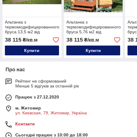
Альтанка з
Альтанка з
Альт
термомодифицированного
термомодифицированного
тер
бруса 13,5 м2 від
бруса 5,76 м2 від
брус
виробника Thermo
виробника Thermo
Ther
38 115
38 115
38 
₴/кв.м
₴/кв.м
Outdoor Gazebo 088
Outdoor Gazebo 128
093
Купити
Купити
Про нас
Рейтинг не сформований
Менше 5 відгуків за останній рік
Працює з 27.12.2020
м. Житомир
ул. Киевская, 79, Житомир, Україна
Контакти
Сьогодні працює з 10:00 до 18:00