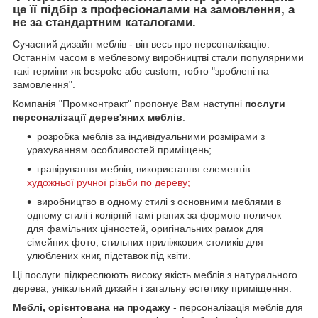
це її підбір з професіоналами на замовлення, а
не за стандартним каталогами.
Сучасний дизайн меблів - він весь про персоналізацію.
Останнім часом в меблевому виробництві стали популярними
такі терміни як bespoke або custom, тобто "зроблені на
замовлення".
Компанія "Промконтракт" пропонує Вам наступні
послуги
персоналізації дерев'яних меблів
:
розробка меблів за індивідуальними розмірами з
урахуванням особливостей приміщень;
гравірування меблів, використання елементів
художньої ручної різьби по дереву;
виробництво в одному стилі з основними меблями в
одному стилі і колірній гамі різних за формою поличок
для фамільних цінностей, оригінальних рамок для
сімейних фото, стильних приліжкових столиків для
улюблених книг, підставок під квіти.
Ці послуги підкреслюють високу якість меблів з натурального
дерева, унікальний дизайн і загальну естетику приміщення.
Меблі, орієнтована на продажу
- персоналізація меблів для