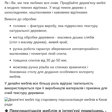
Як і Ви, ми теж любимо все нове. Придбайте дерев'яну меблі
в модних темних відтінках. У моді темне дерево з
шоколадними, каштановими і кавовими відтінками.
Вимоги до обробки:
головне – фактура виробу, яка підкреслює текстуру
натуральної деревини;
метод обробки деревини - масивна дошка слябів
(спіл з масиву дерева), живий край;
ручна робота гарантує
збереження
неповторний
ого
малюнків
ка
і геометри
і
ліній спила;
товщина спилов від 30 до 50 мм;
можлива ручна різьба на спинках крамничок і
боковинах столу для додання особливого колориту
меблів.
У дизайні меблів все більшу роль відіграє тактильність
використовуються при її виробництві матеріалів і приємна для
очей текстуру деревини.
Персоналізація меблів в інтер'єрі приміщень -
🍀