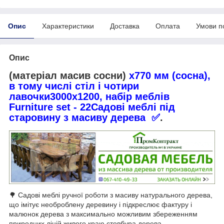
Опис
Характеристики
Доставка
Оплата
Умови п
Опис
(матеріал масив сосни)
х770 мм (сосна),
в тому числі стіл і чотири
лавочки
3000х1200
, набір меблів
Furniture set - 22
Садові меблі під
старовину з масиву дерева
✅
.
🌳
Садові меблі ручної роботи з масиву натурального дерева,
що імітує необроблену деревину і підкреслює фактуру і
малюнок дерева з максимально можливим збереженням
природних ліній живого краю стовбура дерева
.