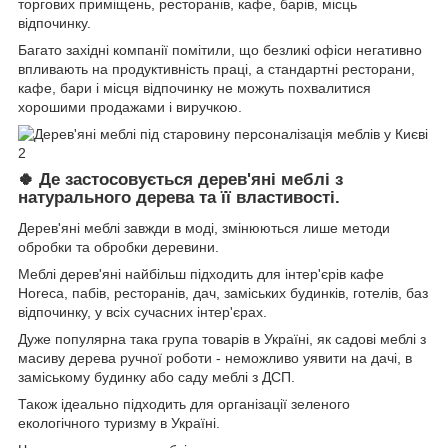
торгових приміщень, ресторанів, кафе, барів, місць
відпочинку.
Багато західні компанії помітили, що безликі офіси негативно
впливають на продуктивність праці, а стандартні ресторани,
кафе, бари і місця відпочинку не можуть похвалитися
хорошими продажами і виручкою.
Де застосовується дерев'яні меблі з
🍀
натурального дерева та її властивості.
Дерев'яні меблі завжди в моді, змінюються лише методи
обробки та обробки деревини.
Меблі дерев'яні найбільш підходить для інтер'єрів кафе
Horeca, пабів, ресторанів, дач, заміських будинків, готелів, баз
відпочинку, у всіх сучасних інтер'єрах.
Дуже популярна така група товарів в Україні, як садові меблі з
масиву дерева ручної роботи - неможливо уявити на дачі, в
заміському будинку або саду меблі з ДСП.
Також ідеально підходить для організації зеленого
екологічного туризму в Україні.