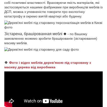
собі позитивні властивості. Враховуючи якість матеріалів, які
застосовуються нашими фабриками при виробництві меблів із
ДСП, можна з упевненістю говорити про екологічну
катастрофу в окремо взятій квартирі або будинку.
Зістарена, брашірованная меблі
🍀
- по Вашому
замовленню можемо зробити брашірованіе (зістарювання)
масиву меблів.
🍀
Фото і відео меблів дерев'яною під старовину з
масиву дерева від виробника