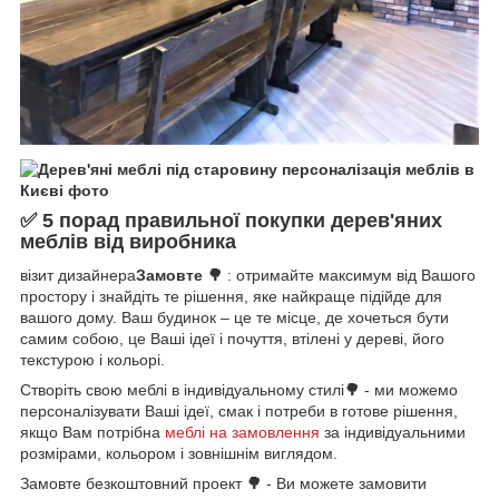
✅
5 порад правильної покупки дерев'яних
меблів від виробника
візит дизайнера
Замовте
🌳
: отримайте максимум від Вашого
простору і знайдіть те рішення, яке найкраще підійде для
вашого дому. Ваш будинок – це те місце, де хочеться бути
самим собою, це Ваші ідеї і почуття, втілені у дереві, його
текстурою і кольорі.
Створіть свою меблі в індивідуальному стилі
🌳
-
ми можемо
персоналізувати Ваші ідеї, смак і потреби в готове рішення,
якщо Вам потрібна
меблі на замовлення
за індивідуальними
розмірами, кольором і зовнішнім виглядом.
Замовте безкоштовний проект
🌳
- Ви можете замовити