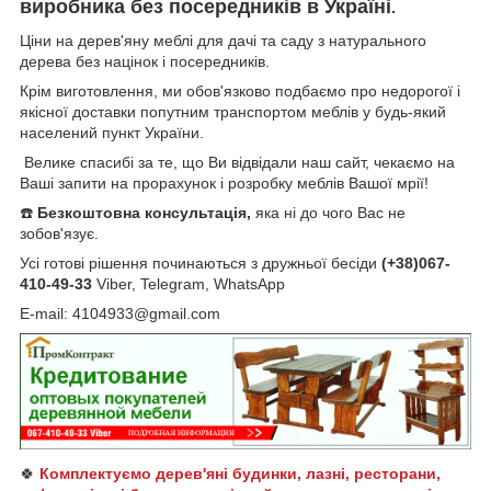
виробника без посередників в Україні
.
Ціни на дерев'яну меблі для дачі та саду з натурального
дерева
без
націнок і посередників.
Крім виготовлення, ми обов'язково подбаємо про недорогої і
якісної доставки попутним транспортом меблів у будь-який
населений пункт України.
Велике спасибі за те, що Ви відвідали наш сайт, чекаємо на
Ваші запити на прорахунок і розробку меблів Вашої мрії!
☎️
Безкоштовна консультація,
яка ні до чого Вас не
зобов'язує.
Усі готові рішення починаються з дружньої бесіди
(+38)067-
410-49-33
Viber, Telegram, WhatsApp
E-mail: 4104933@gmail.com
🍀
Комплектуємо дерев'яні будинки, лазні, ресторани,