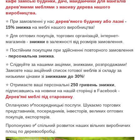
кафе
заміські будинки, дачі, майданчики для мангалів
дерев'яними меблями з масиву дерева нашого
виробництва.
⭐
При замовленні у нас
дерев'яного будинку або лазні
-
15% знижка
на меблі нашого виробництва!
⭐ Для оптових покупців, торгових організацій, інтернет-
магазинів -
знижки
в залежності від розмірів замовлення.
⭐ Постійним покупцям при здійсненні повторного замовлення
-
персональна знижка
.
⭐ Слідкуйте за нашими акціями, знижками, розпродажами!
Замовте наш акційний список готової меблів зі складу за
низькими цінами зі
знижками до 30%
!
⭐
Отримаєте ваші персональні
250 гривень знижки
,
підписавшись на новини на нашій сторінці в Facebook -
Дерев'яні меблі під старовину
.
Оплачуємо
✅
посередницькі послуги. Шукаємо торгових
представників, посередників, інвесторів, великих оптових
покупців, експортерів.
Пропонуємо
✅
спільний розвиток наших вільних виробничих
площ по деревообробці.