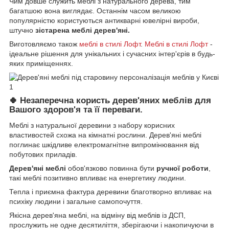
Чим довше служить меблі з натурального дерева, тим
багатшою вона виглядає. Останнім часом великою
популярністю користуються антикварні ювелірні вироби,
штучно
зістарена меблі дерев'яні.
Виготовляємо також
меблі в стилі Лофт
.
Меблі в стилі Лофт
-
ідеальне рішення для унікальних і сучасних інтер'єрів в будь-
яких приміщеннях.
Незаперечна користь дерев'яних меблів для
🍀
Вашого здоров'я та її переваги.
Меблі з натуральної деревини з набору корисних
властивостей схожа на кімнатні рослини. Дерев'яні меблі
поглинає шкідливе електромагнітне випромінювання від
побутових приладів.
Дерев'яні меблі
обов'язково повинна бути
ручної роботи
,
такі меблі позитивно впливає на енергетику людини.
Тепла і приємна фактура деревини благотворно впливає на
психіку людини і загальне самопочуття.
Якісна дерев'яна меблі, на відміну від меблів із ДСП,
прослужить не одне десятиліття, зберігаючи і накопичуючи в