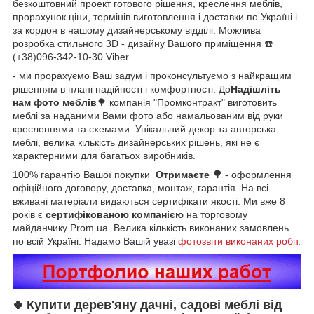
безкоштовний проект готового рішення, креслення меблів,
прорахунок ціни, термінів виготовлення і доставки по Україні і
за кордон в нашому дизайнерському відділі. Можлива
розробка стильного 3D - дизайну Вашого приміщення ☎️
(+38)096-342-10-30 Viber.
- ми прорахуємо Ваш задум і проконсультуємо з найкращим
рішенням в плані надійності і комфортності. До
Надішліть
нам фото меблів
🌳
компанія "Промконтракт" виготовить
меблі за наданими Вами фото або намальованим від руки
кресленнями та схемами. Унікальний декор та авторська
меблі, велика кількість дизайнерських рішень, які не є
характерними для багатьох виробників.
100% гарантію Вашої покупки
Отримаєте
🌳
- оформлення
офіційного договору, доставка, монтаж, гарантія. На всі
вживані матеріали видаються сертифікати якості. Ми вже 8
років є
сертифікованою компанією
на торговому
майданчику Prom.ua. Велика кількість виконаних замовлень
по всій Україні. Надамо Вашій увазі
фотозвіти виконаних робіт
.
Купити
дерев'яну дачні, садові
меблі від
🍀