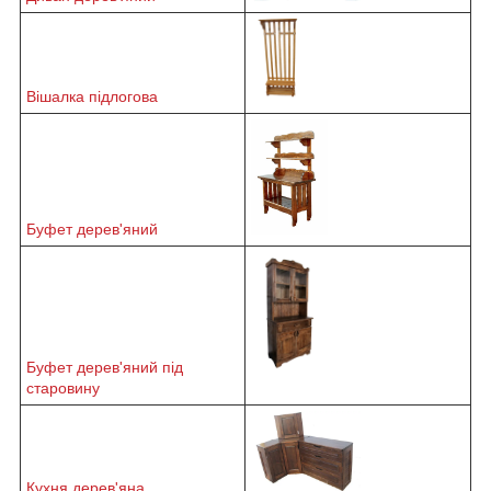
Вішалка підлогова
Буфет дерев'яний
Буфет дерев'яний під
старовину
Кухня дерев'яна