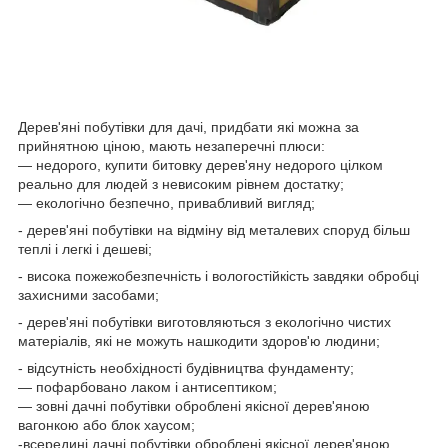
Дерев'яні побутівки для дачі, придбати які можна за
прийнятною ціною, мають незаперечні плюси:
― недорого, купити битовку дерев'яну недорого цілком
реально для людей з невисоким рівнем достатку;
― екологічно безпечно, привабливий вигляд;
- дерев'яні побутівки на відміну від металевих споруд більш
теплі і легкі і дешеві;
- висока пожежобезпечність і вологостійкість завдяки обробці
захисними засобами;
- дерев'яні побутівки виготовляються з екологічно чистих
матеріалів, які не можуть нашкодити здоров'ю людини;
- відсутність необхідності будівництва фундаменту;
― пофарбовано лаком і антисептиком;
― зовні дачні побутівки оброблені якісної дерев'яною
вагонкою або блок хаусом;
-всередині дачні побутівки оброблені якісної дерев'яною