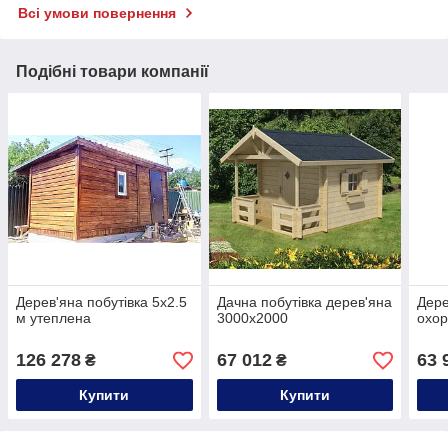
Всі умови повернення
Подібні товари компанії
Дерев'яна побутівка 5х2.5
Дачна побутівка дерев'яна
Дере
м утеплена
3000х2000
охор
126 278
67 012
63 
₴
₴
Купити
Купити