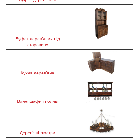
Буфет дерев'яний під
старовину
Кухня дерев'яна
Винні шафи і полиці
Дерев'яні люстри