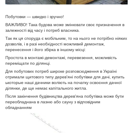
Побутовки ― швидко і зручно!
ВАЖЛИВО! Така будова може змінювати своє призначення в
залежності від часу і потреб власника.
Так як ця споруда є мобільним, то на нього не потрібно ніяких
дозволів, і в разі необхідності можливий демонтаж,
перенесення і його збірка в іншому місці:
Простота в монтажі-демонтажі, перевезення, можливість
переміщати по ділянці.
Для побутових потреб широке розповсюдження в Україні
отримали щитового типу дерев'яні побутівки для дачі, купить
ькоторые наші дачники воліють на початку освоєння дачної
ділянки, де ще немає капітального житла.
Після закінчення будівництва дерев'яна побутівка може бути
переобладнана в лазню або сауну з відповідним
обладнанням