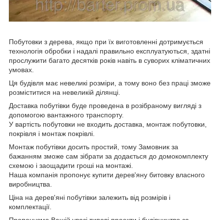
Побутовки з дерева, якщо при їх виготовленні дотримується
технологія обробки і надалі правильно експлуатуються, здатні
прослужити багато десятків років навіть в суворих кліматичних
умовах.
Ця будівля має невеликі розміри, а тому воно без праці зможе
розміститися на невеликій ділянці.
Доставка побутівки буде проведена в розібраному вигляді з
допомогою вантажного транспорту.
У вартість побутовки не входить доставка, монтаж побутовки,
покрівля і монтаж покрівлі.
Монтаж побутівки досить простий, тому Замовник за
бажанням зможе сам зібрати за додається до домокомплекту
схемою і заощадити гроші на монтажі.
Наша компанія пропонує купити дерев'яну битовку власного
виробництва.
Ціна на дерев'яні побутівки залежить від розмірів і
комплектації.
Пропонуємо Вашій увазі типові проекти і будівництво за