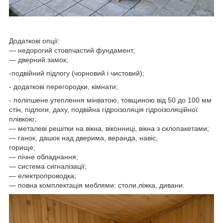
Додаткові опції:
― недорогий стовпчастий фундамент;
― дверний замок;
-подвійний підлогу (чорновий і чистовий);
- додаткові перегородки, кімнати;
- поліпшене утеплення мінватою, товщиною від 50 до 100 мм
стін, підлоги, даху, подвійна гідроізоляція гідроізоляційної
плівкою;
― металеві решітки на вікна, віконниці, вікна з склопакетами;
― ганок, дашок над дверима, веранда, навіс,
горище;
― пічне обладнання;
― система сигналізації;
― електропроводка;
― повна комплектація меблями: столи,ліжка, дивани.