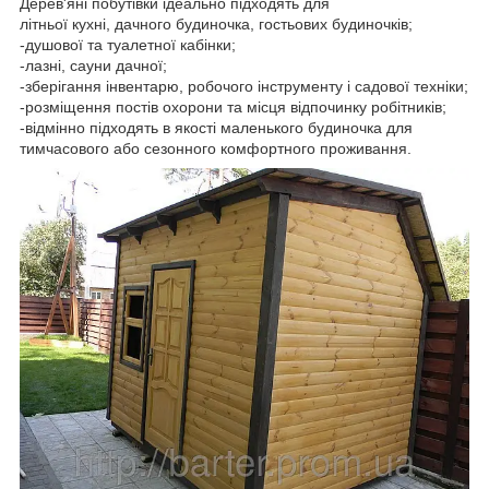
Дерев'яні побутівки ідеально підходять для
літньої кухні, дачного будиночка, гостьових будиночків;
-душової та туалетної кабінки;
-лазні, сауни дачної;
-зберігання інвентарю, робочого інструменту і садової техніки;
-розміщення постів охорони та місця відпочинку робітників;
-відмінно підходять в якості маленького будиночка для
тимчасового або сезонного комфортного проживання.