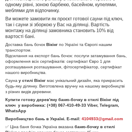
одному рівні, зоною барбекю, басейном, купелями,
меблями для відпочинку.
Ви можете замовити як проєкт готової сауни під ключ,
так і сауни зі зборкою у Вас на ділянці. Вартість
монтажу на ділянці замовника становить 10% від
вартості бані.
Доставка бань бочок
Вікінг
по Україні та Європі нашим
транспортом.
Відсилання на експорт бань бочок: послуги затамування бань,
оформлення всіх сертифікатів: сертифікат Євро 1 для
розташування розташування, фітосертифікатор, сертифікат
нашого виробництва.
Сауна
у стилі Вікінг
має унікальний дизайн, яка прикрасить
будь-яку ділянку. Виготовлена вручну на нашому виробництві
з різних видів деревини.
Купити готову дерев'яну баню-бочку в стилі Вікінг під
ключ у виробника: (+38) 067-410-49-33 Viber, Telegram,
WhatsApp
Виробництво бань в Україні. E-mail:
4104933@gmail.com
✅ Ціна баня бочка Україна вказана
баню-бочку в стилі