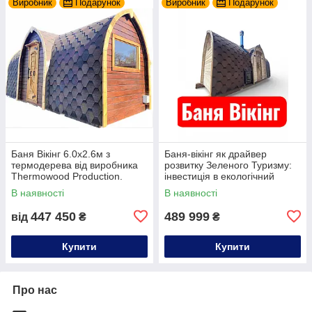
Виробник
Подарунок
Виробник
Подарунок
Баня Вікінг 6.0х2.6м з
Баня-вікінг як драйвер
термодерева від виробника
розвитку Зеленого Туризму:
Thermowood Production.
інвестиція в екологічний
Преміум мобільна сауна під
відпочинок та довговічний
В наявності
В наявності
ключ
комфорт
447 450
489 999
від
₴
₴
Купити
Купити
Про нас