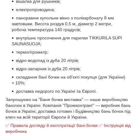
вішалка для рушників;
електропроводина;
панорамне купольне вікно з полікарбонату 8 мм
завтовшки. Висота роздув 0,5 м, діаметр 2 метри,
робоча температура 140 градусів;
внутрішнє просочення для парилки TIKKURILA SUPI
SAUNASUOJA;
термогігрометр;
відро-водопад із дуба 20 літрів;
відро-запарник із дуба 20 літрів;
складання бані бочки на об'єкті покупця (для України)
+ 10%;
доставка недорого по Україні та Європі.
Запрошуємо на "Баня бочка виставка" — наше виробництво
баночок в Україні. Компанія "Промконтракт" — виробник бань
бочок в Україні, доставка готових і
Будівництво бань бочок під
ключ на всій території Європи й України.
✅ Правила догляду й експлуатації бані-бочки ✅ Інструкція від
виробника