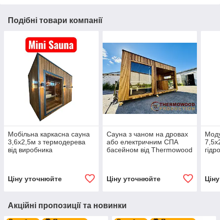
Подібні товари компанії
Мобільна каркасна сауна
Сауна з чаном на дровах
Мод
3,6х2,5м з термодерева
або електричним СПА
7,5х
від виробника
басейном від Thermowood
гід
Thermowood Production
Production
басе
Ther
Ціну уточнюйте
Ціну уточнюйте
Цін
Акційні пропозиції та новинки