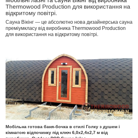
Мобільні лазні та сауни Вікінг від виробника
Thermowood
Production
для використання на
відкритому повітрі.
​​​Сауна Вікінг — це абсолютно нова дизайнерська сауна
преміумкласу від виробника
Thermowood
Production
для використання на відкритому повітрі.
Мобільна готова баня-бочка в стилі Голку з душем і
кімнатою відпочинку
під ключ 6,0х2,4х2,7 м від