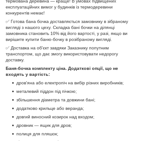
термована деревина — краще! В умовах підвищених
експлуатаційних вимог у будинків із термодеревини
конкурентів немає!
✅ Готова бана бочка доставляється замовнику в зібраному
вигляді з нашого цеху. Складка бані бочки на ділянці
замовника становить 10% від його вартості, у разі, якщо ви
вирішите купити баню-бочку в розібраному вигляді.
✅ Доставка на об'єкт завдяки Заказнику попутним
транспортом, що дає змогу використовувати недорогу
доставку.
Баня-бочка комплекту ціна. Додаткові опції, що не
входять у вартість:
дров'яна або електропіч на вибір різних виробників;
металевий піддон під пічкою;
збільшення діаметра та довжини бані;
додатково крильце або веранда;
довгий виносний козирок над входом;
дровник — ящик для дров;
полиця для пляшок;