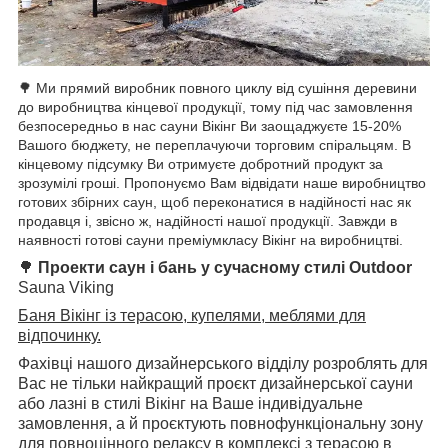
🌳
Ми прямий виробник повного циклу від сушіння деревини
до виробництва кінцевої продукції, тому під час замовлення
безпосередньо в нас сауни Вікінг Ви заощаджуєте 15-20%
Вашого бюджету, не переплачуючи торговим спіральцям. В
кінцевому підсумку Ви отримуєте добротний продукт за
зрозумілі гроші. Пропонуємо Вам відвідати наше виробництво
готових збірних саун, щоб переконатися в надійності нас як
продавця і, звісно ж, надійності нашої продукції. Завжди в
наявності готові сауни преміумкласу Вікінг на виробництві.
🌳
Проекти саун і бань у сучасному стилі
Outdoor
Sauna
Viking
Баня Вікінг із терасою, купелями, меблями для
відпочинку.
Фахівці нашого дизайнерського відділу розроблять для
Вас не тільки найкращий проєкт дизайнерської сауни
або лазні в стилі Вікінг на Ваше індивідуальне
замовлення, а й проєктують повнофункціональну зону
для повноцінного релаксу в комплексі з терасою в