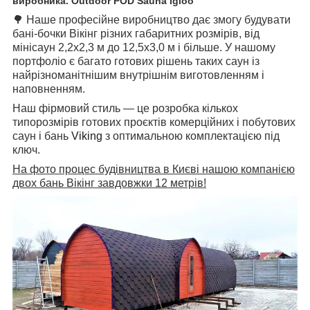
виробника. Outdoor POD Sauna Igloo
🌳
Наше професійне виробництво дає змогу будувати
бані-бочки Вікінг різних габаритних розмірів, від
мінісаун 2,2х2,3 м до 12,5х3,0 м і більше. У нашому
портфоліо є багато готових рішень таких саун із
найрізноманітнішим внутрішнім виготовленням і
наповненням.
Наш фірмовий стиль — це розробка кількох
типорозмірів готових проєктів комерційних і побутових
саун і бань
Viking
з оптимальною комплектацією під
ключ.
На фото процес будівництва в Києві нашою компанією
двох бань Вікінг завдовжки 12 метрів!