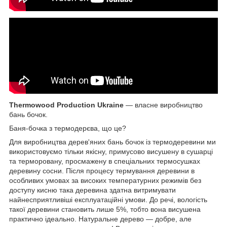
Thermowood Production
Ukraine
— власне виробництво
бань бочок.
Баня-бочка з термодерєва, що це?
Для виробництва дерев'яних бань бочок із термодеревини ми
використовуємо тільки якісну, примусово висушену в сушарці
та терморовану, просмажену в спеціальних термосушках
деревину сосни. Після процесу термування деревини в
особливих умовах за високих температурних режимів без
доступу кисню така деревина здатна витримувати
найнесприятливіші експлуатаційні умови. До речі, вологість
такої деревини становить лише 5%, тобто вона висушена
практично ідеально. Натуральне дерево — добре, але