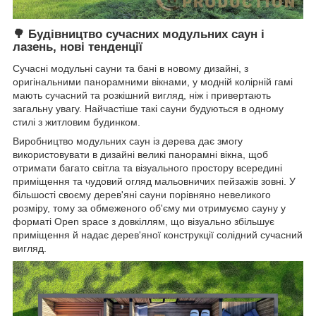
🌳
Будівництво сучасних модульних саун і
лазень, нові тенденції
Сучасні модульні сауни та бані в новому дизайні, з
оригінальними панорамними вікнами, у модній колірній гамі
мають сучасний та розкішний вигляд, ніж і привертають
загальну увагу. Найчастіше такі сауни будуються в одному
стилі з житловим будинком.
Виробництво модульних саун із дерева дає змогу
використовувати в дизайні великі панорамні вікна, щоб
отримати багато світла та візуального простору всередині
приміщення та чудовий огляд мальовничих пейзажів зовні. У
більшості своєму дерев'яні сауни порівняно невеликого
розміру, тому за обмеженого об'єму ми отримуємо сауну у
форматі Open space з довкіллям, що візуально збільшує
приміщення й надає дерев'яної конструкції солідний сучасний
вигляд.