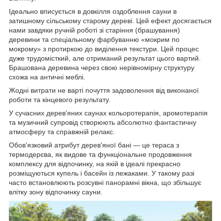
Ідеально вписується в довкілля оздоблення сауни в
затишному сільському старому дереві. Цей ефект досягається
нами завдяки ручній роботі зі старіння (брашування)
деревини та спеціальному фарбуванню «мокрим по
мокрому» з протиркою до виділення текстури. Цей процес
дуже трудомісткий, але отриманий результат цього вартий.
Брашована деревина через свою нерівномірну структуру
схожа на античні меблі.
Жодні витрати не варті почуття задоволення від виконаної
роботи та кінцевого результату.
У сучасних дерев'яних саунах кольоротерапія, аромотерапія
та музичний супровід створюють абсолютно фантастичну
атмосферу та справжній релакс.
Обов'язковий атрибут дерев'яної бані — це тераса з
термодерєва, як видове та функціональне продовження
комплексу для відпочинку, на якій в ідеалі прекрасно
розміщуються купель і басейн із лежаками. У такому разі
часто встановлюють розсувні панорамні вікна, що збільшує
влітку зону відпочинку сауни.