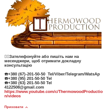
👉🏻Зателефонуйте або пишіть нам на
месенджери, щоб отримати докладну
консультацію
☎️+380 (67)-201-50-50 Tel/Viber/Telegram/WatsAp
☎️+380 (95) 201-50-50 Tel
☎️+380 (63) 201-50-50 Tel
4122508@gmail.com
https://www.youtube.com/c/ThermowoodProductio
n/videos
Приховати