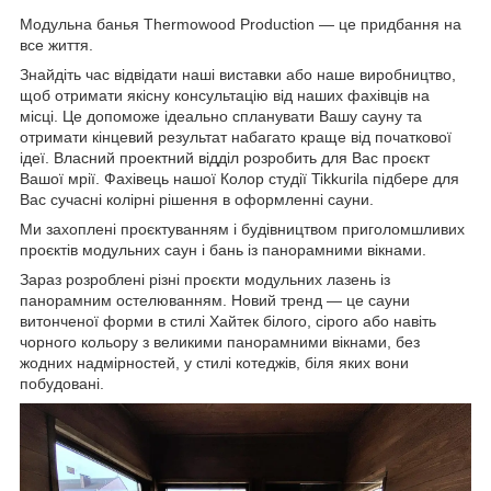
Модульна банья
Thermowood
Production
— це придбання на
все життя.
Знайдіть час відвідати наші виставки або наше виробництво,
щоб отримати якісну консультацію від наших фахівців на
місці. Це допоможе ідеально спланувати Вашу сауну та
отримати кінцевий результат набагато краще від початкової
ідеї. Власний проектний відділ розробить для Вас проєкт
Вашої мрії. Фахівець нашої Колор студії Tikkurila підбере для
Вас сучасні колірні рішення в оформленні сауни.
Ми захоплені проєктуванням і будівництвом приголомшливих
проєктів модульних саун і бань із панорамними вікнами.
Зараз розроблені різні проєкти модульних лазень із
панорамним остелюванням. Новий тренд — це сауни
витонченої форми в стилі Хайтек білого, сірого або навіть
чорного кольору з великими панорамними вікнами, без
жодних надмірностей, у стилі котеджів, біля яких вони
побудовані.