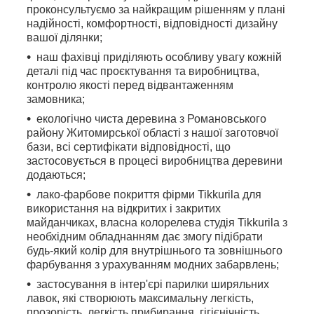
проконсультуємо за найкращим рішенням у плані
надійності, комфортності, відповідності дизайну
вашої ділянки;
наш фахівці приділяють особливу увагу кожній
деталі під час проєктування та виробництва,
контролю якості перед відвантаженням
замовника;
екологічно чиста деревина з Романовського
району Житомирської області з нашої заготовчої
бази, всі сертифікати відповідності, що
застосовується в процесі виробництва деревини
додаються;
лако-фарбове покриття фірми Tikkurila для
використання на відкритих і закритих
майданчиках, власна колорелева студія Tikkurila з
необхідним обладнанням дає змогу підібрати
будь-який колір для внутрішнього та зовнішнього
фарбування з урахуванням модних забарвлень;
застосування в інтер'єрі парилки ширяльних
лавок, які створюють максимальну легкість,
прозорість, легкість прибирання, гігієнічність