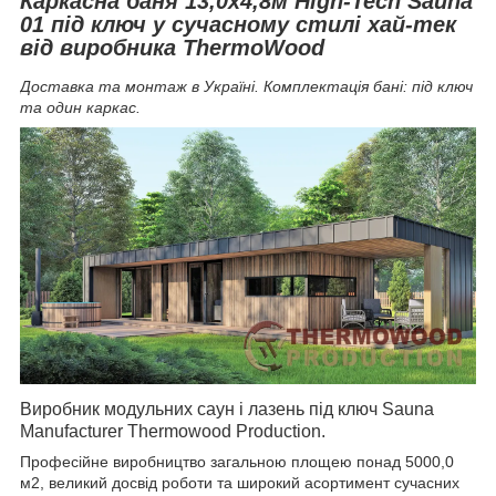
Каркасна баня 13,0х4,8м High-Tech Sauna
01 під ключ у сучасному стилі хай-тек
від виробника ThermoWood
Доставка та монтаж в Україні.
Комплектація бані: під ключ
та один каркас.
Виробник модульних саун і лазень під ключ
Sauna
Manufacturer
Thermowood
Production
.
Професійне виробництво
загальною площею понад 5000,0
м2, великий досвід роботи та широкий асортимент сучасних