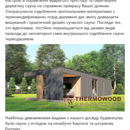
настрою в обрамленні відкритого простору та перетворює
дерев'яну сауну на справжню прикрасу Вашої ділянки.
Ультрасучасне оздоблення оригінальними матеріалами з
термомодифікованих порід деревини дає змогу довершити
вишуканий і практичний дизайн сучасної сауни. Погляди тих,
хто відпочиває, постійно переміщаються від цікавих видів
природи до неповторної гами внутрішнього оздоблення сауни
термодеревом.
Найбільш дивовижними видами з нашого досвіду будівництва
були сауни з оглядом на незабутні Карпати та штормову
Балтику.