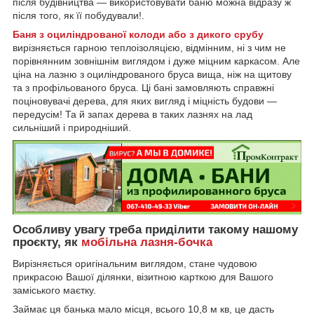
після будівництва — використовувати баню можна відразу ж
після того, як її побудували!.
Баня з оциліндрованої колоди або з дикого срубу
вирізняється гарною теплоізоляцією, відмінним, ні з чим не
порівнянним зовнішнім виглядом і дуже міцним каркасом. Але
ціна на лазню з оциліндрованого бруса вища, ніж на щитову
та з профільованого бруса. Ці бані замовляють справжні
поціновувачі дерева, для яких вигляд і міцність будови —
передусім! Та й запах дерева в таких лазнях на лад
сильніший і природніший.
Особливу увагу треба приділити такому нашому
проєкту, як
мобільна лазня-бочка
Вирізняється оригінальним виглядом, стане чудовою
прикрасою Вашої ділянки, візитною карткою для Вашого
заміського маєтку.
Займає ця банька мало місця, всього 10,8 м кв, це дасть