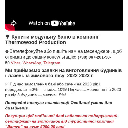
Купити модульну баню в компанії
🌳
Thermowood Production
Зателефонуйте або пишіть нам на месенджери, щоб
☎️
отримати докладну консультацію
: (+38) 067-201-50-
50
Viber
,
WhatsApp
,
Telegram
Ми приймаємо заявки на виготовлення будинків
і лазень із зимового лісу 2022-2023 г.
✅ Під час замовлення бані або сауни на 2023 рік і
передоплаті 50% — знижка 10%! Під час замовлення на 2023
рік від 3 будинків — знижка 15%!
Посередні послуги платівниці! Особливі умови для
дизайнерів.
Покупцям цієї мобільної бані надається подарунковий
сертифікат на відпочинок від туристичної компанії
"Датур" на суму 5000,00 грн!