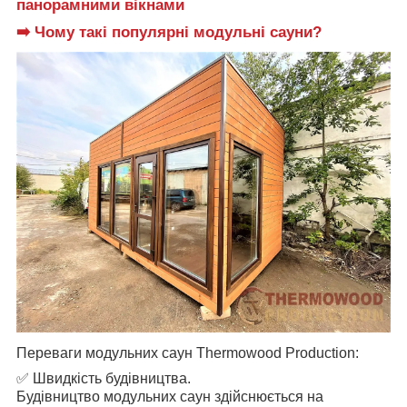
панорамними вікнами
➡️ Чому такі популярні модульні сауни?
Переваги модульних саун
Thermowood
Production
:
✅
Швидкість будівництва.
Будівництво модульних саун здійснюється на