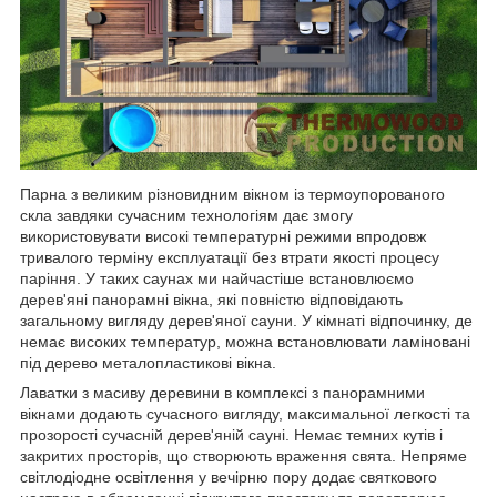
Парна з великим різновидним вікном із термоупорованого
скла завдяки сучасним технологіям дає змогу
використовувати високі температурні режими впродовж
тривалого терміну експлуатації без втрати якості процесу
паріння. У таких саунах ми найчастіше встановлюємо
дерев'яні панорамні вікна, які повністю відповідають
загальному вигляду дерев'яної сауни. У кімнаті відпочинку, де
немає високих температур, можна встановлювати ламіновані
під дерево металопластикові вікна.
Лаватки з масиву деревини в комплексі з панорамними
вікнами додають сучасного вигляду, максимальної легкості та
прозорості сучасній дерев'яній сауні. Немає темних кутів і
закритих просторів, що створюють враження свята. Непряме
світлодіодне освітлення у вечірню пору додає святкового