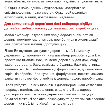
водостійкість; не вимагає конопатки; надійність і довговічність.
9. Один із найвигідніших будівельних матеріалів за
співвідношенням «ціна-якість». Отже, цей матеріал
екологічний, міцний, довговічний і надійний.
Для комплектації дерев'яної бані найкраще підійде
дерев'яні меблі з масиву дерева нашого виробництва
Меблі
з
масиву
натуральних порід
дерева
вирізняється
довгим терміном експлуатації. невибаглива в експлуатації,
має прекрасний вигляд і доступну ціну.
Якщо Ви шукаєте, де купити дерев'яні меблі з масиву
деревини під замовлення, наш дизайнер розробить для Вас
проєкт, що цікавить Вас, на меблі дерев'яну для дачі, саду,
кафе, ресторану, бару. заміського будинку, бази відпочинку,
згладжує всі Ваші побажання від форми меблів, до можливих
варіантів обробки, брашування, фарбування, покаже можливі
варіанти та готові фото меблів із дерева нашого виробництва.
Після узгодження всіх нюансів із дизайнером, наш четвертий
прорахує вартість замовлення, вишлете у Ваш адресу
договору на виготовлення дерев'яних меблів і згладжує з
Вами всі можливі варіанти розрахунку та доставки замовлених
дерев'яних меблів по Україні та на експорт.