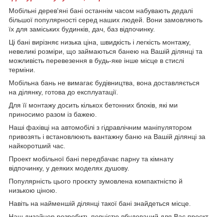
Мобільні дерев'яні бані останнім часом набувають дедалі
більшої популярності серед наших людей. Вони замовляють
їх для заміських будинків, дач, баз відпочинку.
Ці бані вирізняє низька ціна, швидкість і легкість монтажу,
невеликі розміри, що займаються банею на Вашій ділянці та
можливість перевезення в будь-яке інше місце в стислі
терміни.
Мобільна бань не вимагає будівництва, вона доставляється
на ділянку, готова до експлуатації.
Для її монтажу досить кількох бетонних блоків, які ми
приносимо разом із бажею.
Наші фахівці на автомобілі з гідравлічним маніпулятором
привозять і встановлюють вантажну баню на Вашій ділянці за
найкоротший час.
Проект мобільної бані передбачає парну та кімнату
відпочинку, у деяких моделях душову.
Популярність цього проєкту зумовлена компактністю й
низькою ціною.
Навіть на найменшій ділянці такої бані знайдеться місце.
Наш дизайнер розробить повністю вбудований для Вас проєкт