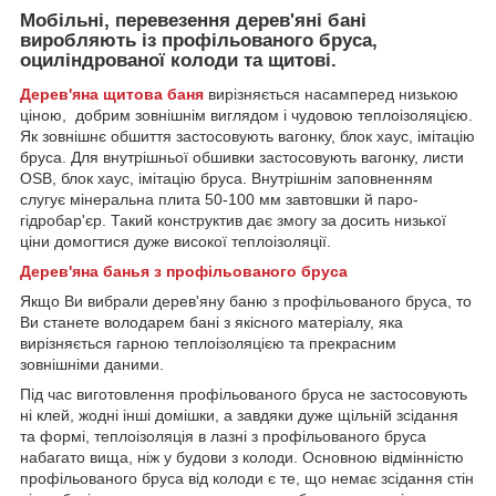
Мобільні, перевезення дерев'яні бані
виробляють із профільованого бруса,
оциліндрованої колоди та щитові.
Дерев'яна щитова баня
вирізняється насамперед низькою
ціною, добрим зовнішнім виглядом і чудовою теплоізоляцією.
Як зовнішнє обшиття застосовують вагонку, блок хаус, імітацію
бруса. Для внутрішньої обшивки застосовують вагонку, листи
OSB, блок хаус, імітацію бруса. Внутрішнім заповненням
слугує мінеральна плита 50-100 мм завтовшки й паро-
гідробар'єр. Такий конструктив дає змогу за досить низької
ціни домогтися дуже високої теплоізоляції.
Дерев'яна банья з профільованого бруса
Якщо Ви вибрали
дерев'яну баню з профільованого бруса, то
Ви станете володарем бані з якісного матеріалу, яка
вирізняється гарною теплоізоляцією та прекрасним
зовнішніми даними.
Під час виготовлення профільованого бруса не застосовують
ні клей, жодні інші домішки, а завдяки дуже щільній зсідання
та формі, теплоізоляція в лазні з профільованого бруса
набагато вища, ніж у будови з колоди. Основною відмінністю
профільованого бруса від колоди є те, що немає зсідання стін