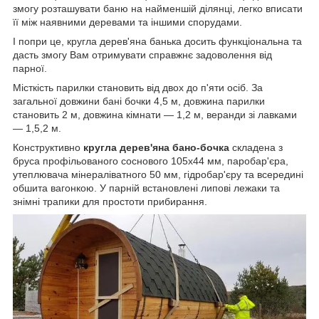
змогу розташувати баню на найменшій ділянці, легко вписати
її між наявними деревами та іншими спорудами.
І попри це, кругла дерев'яна банька досить функціональна та
дасть змогу Вам отримувати справжнє задоволення від
парної.
Місткість парилки становить від двох до п'яти осіб. За
загальної довжини бані бочки 4,5 м, довжина парилки
становить 2 м, довжина кімнати — 1,2 м, веранди зі лавками
— 1,5,2 м.
Конструктивно
кругла дерев'яна бано-бочка
складена з
бруса профільованого соснового 105х44 мм, паробар'єра,
утеплювача мінераліватного 50 мм, гідробар'єру та всередині
обшита вагонкою. У парній встановлені липові лежаки та
знімні трапики для простоти прибирання.