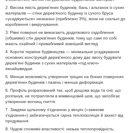
2. Висока якість дерев'яних будинків, бань і альтанок із сухих
матеріалів — стіни дерев'яного будинку із сухого бруса
«усаджуються» незначно (приблизно 3%), вони не схильні до
короблення і викручування.
3. Рівні поверхні не вимагають додаткового оздоблення
(обшивки) стін дерев'яних будинків, тому що самі по собі
мають охайний і привабливий зовнішній вигляд.
4. Короткі терміни будівництва — мінімальне усаджування
основних конструкцій дерев'яного дому дає змогу будувати
дерев'яні будинки з сухих матеріалів «під ключ»
якнайшвидше.
5. Менше можливість утворення тріщин на бічних поверхнях
дерев'яних будинків і лазень і менша деформація.
6. Профіль розрахований так, щоб дощова вода та сніг, що
розтанув, не потрапляли в міжвенцовий шов, що запобігає
утворенню вогнищ гниття.
7. Завдяки щільному з'єднанню у вінцях («замкове
з'єднання») забезпечується гарна теплоізоляція й захист від
продування.
8. Чудові споживчі властивості: низька теплопровідність;