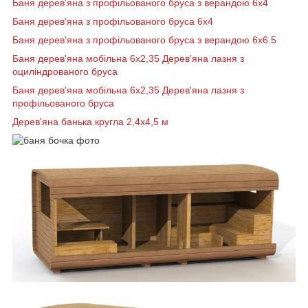
Баня дерев'яна з профільованого бруса з верандою 6х4
Баня дерев'яна з профільованого бруса 6х4
Баня дерев'яна з профільованого бруса з верандою 6х6.5
Баня дерев'яна мобільна 6х2,35 Дерев'яна лазня з
оциліндрованого бруса
Баня дерев'яна мобільна 6х2,35 Дерев'яна лазня з
профільованого бруса
Дерев'яна банька кругла 2,4х4,5 м