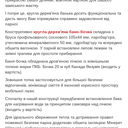
прикрасою Вашої ділянки, візитною карткою для Вашого
заміського маєтку.
І попри це, кругла дерев'яна банька досить функціональна та
дасть змогу Вам отримувати справжнє задоволення від
парної.
Конструктивно
кругла дерев'яна бано-бочка
складена з
бруса профільованого соснового 105х44 мм, паробар'єра,
утеплювача мінераліватного 50 мм, гідробар'єру та всередині
обшита вагонкою. У парній встановлені липові лежаки та
знімні трапики для простоти прибирання.
Баня-бочка обладнана дров'яною пічкою із зовнішньою
топкою марки ПКБ- Бочка 20 м куб Канада Везувія (входить у
вартість).
Зовнішня топка застосовується для більшої безпеки
відпочинків, мінімізації сміття й економії корисного простору
мобільної лазні.
Спочатку в нашій конструкції передбачене встановлення бака
для нагрівання води за принципом самовара над пічкою
(входить у вартість).
Для ідеального збереження тепла та дотримання правил
пожежної безпеки парна додатково обшита ізоляцією Мінерит