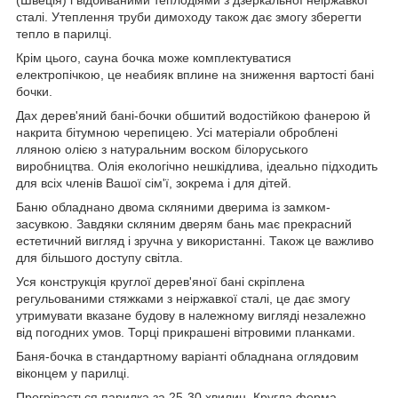
(Швеція) і відбиваними теплодіями з дзеркальної неіржавкої
сталі. Утеплення труби димоходу також дає змогу зберегти
тепло в парилці.
Крім цього, сауна бочка може комплектуватися
електропічкою, це неабияк вплине на зниження вартості бані
бочки.
Дах дерев'яний бані-бочки обшитий водостійкою фанерою й
накрита бітумною черепицею. Усі матеріали оброблені
лляною олією з натуральним воском білоруського
виробництва. Олія екологічно нешкідлива, ідеально підходить
для всіх членів Вашої сім'ї, зокрема і для дітей.
Баню обладнано двома скляними дверима із замком-
засувкою. Завдяки скляним дверям бань має прекрасний
естетичний вигляд і зручна у використанні. Також це важливо
для більшого доступу світла.
Уся конструкція круглої дерев'яної бані скріплена
регульованими стяжками з неіржавкої сталі, це дає змогу
утримувати вказане будову в належному вигляді незалежно
від погодних умов. Торці прикрашені вітровими планками.
Баня-бочка в стандартному варіанті обладнана оглядовим
віконцем у парилці.
Прогрівається парилка за 25-30 хвилин. Кругла форма