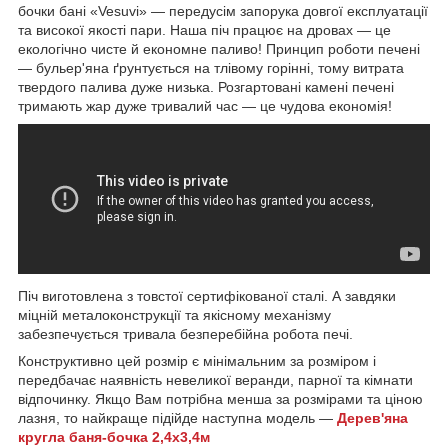
бочки бані «Vesuvi» — передусім запорука довгої експлуатації
та високої якості пари. Наша піч працює на дровах — це
екологічно чисте й економне паливо! Принцип роботи печені
— бульер'яна ґрунтується на тлівому горінні, тому витрата
твердого палива дуже низька. Розгартовані камені печені
тримають жар дуже тривалий час — це чудова економія!
Піч виготовлена з товстої сертифікованої сталі. А завдяки
міцній металоконструкції та якісному механізму
забезпечується тривала безперебійна робота печі.
Конструктивно цей розмір є мінімальним за розміром і
передбачає наявність невеликої веранди, парної та кімнати
відпочинку. Якщо Вам потрібна менша за розмірами та ціною
лазня, то найкраще підійде наступна модель —
Дерев'яна
кругла баня-бочка 2,4х3,4м