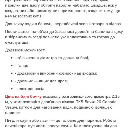
парилки дає змогу обігріти парилки набагато швидше, ніж у
квадратних або прямокутних приміщеннях, завдяки тому, що
немає гострих кутів.
Для зливу води в баночці передбачені зливні отвори в підлозі.
Постачається на об'єкт до Заказника дерев'яна баночка з цеху
в зібраному вигляді повністю укомплектована та готова до
експлуатації.
Додаткові можливості:
- збільшення діаметра та довжини бані;
- ґанцо;
- додатковий виносний козирок над входом;
- дровник — ящик для дров;
- електропровід.
Ціна на бані бочку
вказана у разі зовнішнього діаметра 2,15
м, у комплектації з дров'яною пічкою ПКБ-Бочка 20 Canada
Vesuvi, котлом для нагрівання води, подвійною ізоляцією
парилки.
Піч для сауни або лазні — це головне для парилки. Робота
печені гарантує якість послуг сауни. Комплектувана піч для