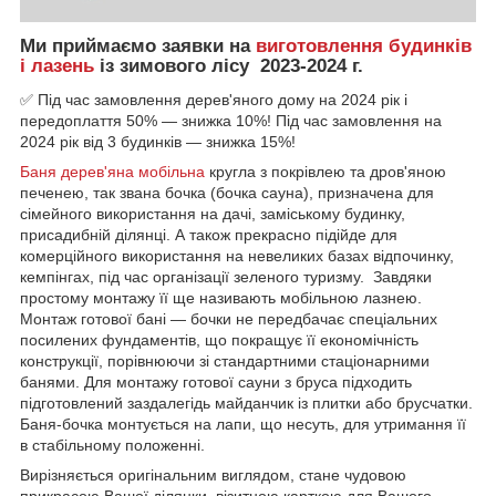
Ми приймаємо заявки на
виготовлення будинків
і лазень
із зимового лісу 2023-2024 г.
✅ Під час замовлення дерев'яного дому на 2024 рік і
передоплаття 50% — знижка 10%! Під час замовлення на
2024 рік від 3 будинків — знижка 15%!
Баня дерев'яна мобільна
кругла з покрівлею та дров'яною
печенею, так звана бочка (бочка сауна), призначена для
сімейного використання на дачі, заміському будинку,
присадибній ділянці. А також прекрасно підійде для
комерційного використання на невеликих базах відпочинку,
кемпінгах, під час організації зеленого туризму. Завдяки
простому монтажу її ще називають мобільною лазнею.
Монтаж готової бані — бочки не передбачає спеціальних
посилених фундаментів, що покращує її економічність
конструкції, порівнюючи зі стандартними стаціонарними
банями. Для монтажу готової сауни з бруса підходить
підготовлений заздалегідь майданчик із плитки або брусчатки.
Баня-бочка монтується на лапи, що несуть, для утримання її
в стабільному положенні.
Вирізняється оригінальним виглядом, стане чудовою