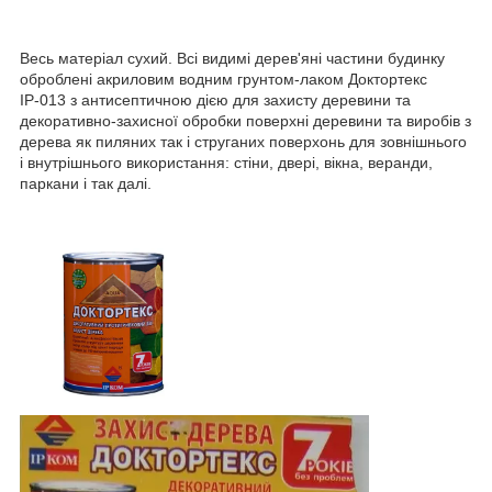
Весь матеріал сухий. Всі видимі дерев'яні частини будинку
оброблені акриловим водним грунтом-лаком Доктортекс
ІР-013 з антисептичною дією для захисту деревини та
декоративно-захисної обробки поверхні деревини та виробів з
дерева як пиляних так і струганих поверхонь для зовнішнього
і внутрішнього використання: стіни, двері, вікна, веранди,
паркани і так далі.