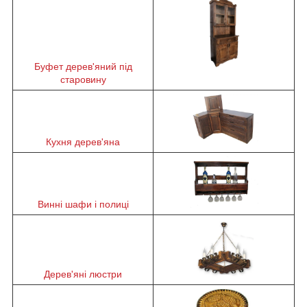
Буфет дерев'яний під
старовину
Кухня дерев'яна
Винні шафи і полиці
Дерев'яні люстри