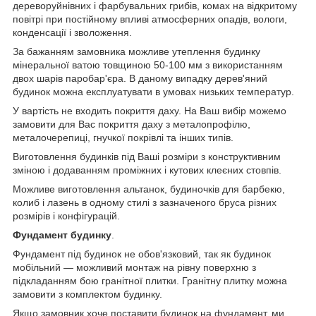
дереворуйнівних і фарбувальних грибів, комах на відкритому
повітрі при постійному впливі атмосферних опадів, вологи,
конденсації і зволоження.
За бажанням замовника можливе утеплення будинку
мінеральної ватою товщиною 50-100 мм з використанням
двох шарів паробар'єра. В даному випадку дерев'яний
будинок можна експлуатувати в умовах низьких температур.
У вартість не входить покриття даху. На Ваш вибір можемо
замовити для Вас покриття даху з металопрофілю,
металочерепиці, гнучкої покрівлі та інших типів.
Виготовлення будинків під Ваші розміри з конструктивним
зміною і додаванням проміжних і кутових клеєних стовпів.
Можливе виготовлення альтанок, будиночків для барбекю,
колиб і лазень в одному стилі з зазначеного бруса різних
розмірів і конфігурацій.
Фундамент будинку
.
Фундамент під будинок не обов'язковий, так як будинок
мобільний ― можливий монтаж на рівну поверхню з
підкладанням бою гранітної плитки. Гранітну плитку можна
замовити з комплектом будинку.
Якщо замовник хоче поставити будинок на фундамент, ми