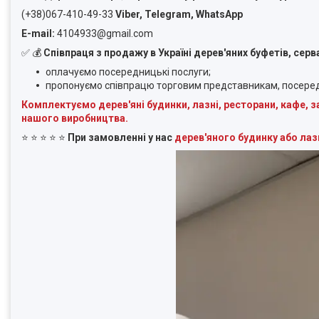
(+38)067-410-49-33
Viber, Telegram, WhatsApp
E-mail:
4104933@gmail.com
✅
💰
Співпраця з продажу в Україні дерев'яних буфетів, серв
оплачуємо посередницькі послуги;
пропонуємо співпрацю
торговим представникам, посеред
Комплектуємо дерев'яні будинки, лазні, ресторани, кафе, 
нашого виробництва.
⭐ ⭐ ⭐ ⭐ ⭐
При замовленні у нас
дерев'яного будинку або лаз