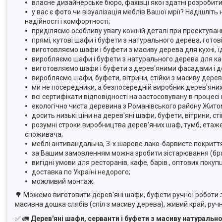
власне дизайнерське бюро, фахівці якої здатні розробити
у вас є фото чи візуалізація меблів Вашої мрії?
Надішліть 
надійності і комфортності;
приділяємо особливу увагу кожній деталі при проектуванні
прямі, кутові шафи і буфети з натурального дерева, готові
виготовляємо шафи і буфети з масиву дерева для кухні, їд
виробляємо шафи і буфети з натурального дерева для кафе
виготовляємо шафи і буфети з дерев'яними фасадами і д
виробляємо шафи, буфети, вітрини, стійки з масиву дерева 
ми не посередники, а безпосередній виробник дерев'яних
всі сертифікати відповідності на застосовувану в проце
екологічно чиста деревина з Романівського району Житом
досить низькі ціни на дерев'яні шафи,
буфети, вітрини, ст
розумні строки виробництва дерев'яних шаф, тумб, етаже
споживача;
меблі антивандальна, 3-х шарове лако-барвисте покритт
за Вашим замовленням можна зробити зістарювання (бра
вигідні умови для ресторанів, кафе, барів., оптових покупц
доставка по Україні недорого;
можливий монтаж.
🌳 Можемо виготовити дерев'яні шафи, буфети ручної роботи з
масивна дошка слябів (спіл з масиву дерева), живий край, руч
✅
🚛
Дерев'яні шафи, серванти і буфети з масиву натуральног