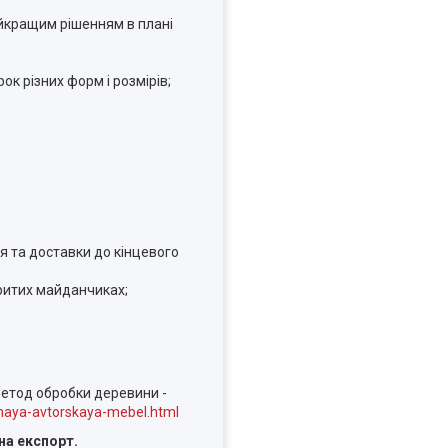
айкращим рішенням в плані
ок різних форм і розмірів;
я та доставки до кінцевого
ритих майданчиках;
Метод обробки деревини -
naya-avtorskaya-mebel.html
на експорт.