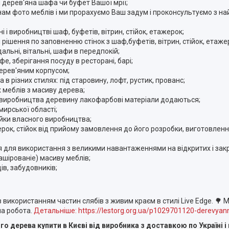
 дерев'яна шафа чи буфет Вашої мрії;
нам фото меблів і ми прорахуємо Ваш задум і проконсультуємо з н
 і виробництві шаф, буфетів, вітрин, стійок, етажерок;
 рішення по заповненню стінок з шаф,буфетів, вітрин, стійок, етажер
альні, вітальні, шафи в передпокій;
, зберігання посуду в ресторані, барі;
ерев'яним корпусом;
в різних стилях: під старовину, лофт, рустик, прованс;
 меблів з масиву дерева;
сі виробництва деревину лакофарбові матеріали додаються
;
ирської області;
ійки
власного виробництва;
рок, стійок від прийому замовлення до його розробки, виготовленн
я для використання з великими навантаженнями на відкритих і зак
шірованіе) масиву меблів;
ів, забудовників;
 використанням частин слябів з живим краєм в стилі Live Edge. 🌳 
на робота.
Детальніше: https://lestorg.org.ua/p1029701120-derevyan
о дерева купити в Києві від виробника з доставкою по Україні і 