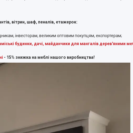
антів, вітрин, шаф, пеналів, етажерок:
никам, інвесторам, великим оптовим покупцям, експортерам;
заміські будинки, дачі, майданчики для мангалів дерев'яними м
ні
- 15% знижка на меблі нашого виробництва!