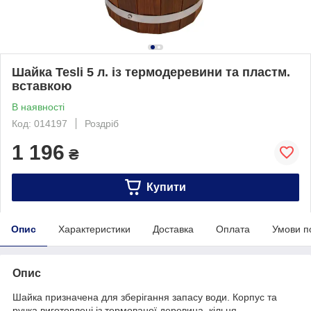
Шайка Tesli 5 л. із термодеревини та пластм.
вставкою
В наявності
Код: 014197
Роздріб
1 196
₴
Купити
Опис
Характеристики
Доставка
Оплата
Умови п
Опис
Шайка призначена для зберігання запасу води. Корпус та
ручка виготовлені із термованої деревина, кільця